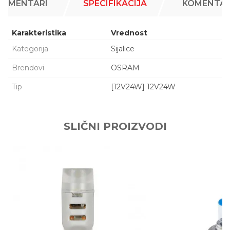
KOMENTARI
SPECIFIKACIJA
KOMENTAR
Karakteristika
Vrednost
Kategorija
Sijalice
Brendovi
OSRAM
Tip
[12V24W] 12V24W
Ime/Nadimak
SLIČNI PROIZVODI
Email adresa
Poruka