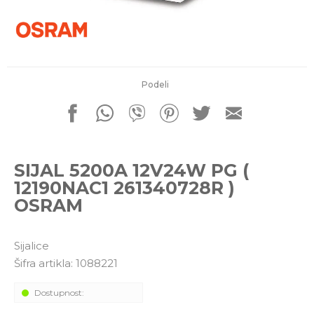
porudžbine
011 4427900
Radno vreme
Radnim danom: 08-16h
Subotom: 08-14h
Nedeljom ne radimo
Podeli
Pišite nam
office@kitcommerce.rs
SIJAL 5200A 12V24W PG (
12190NAC1 261340728R )
OSRAM
Sijalice
Šifra artikla:
1088221
Dostupnost: