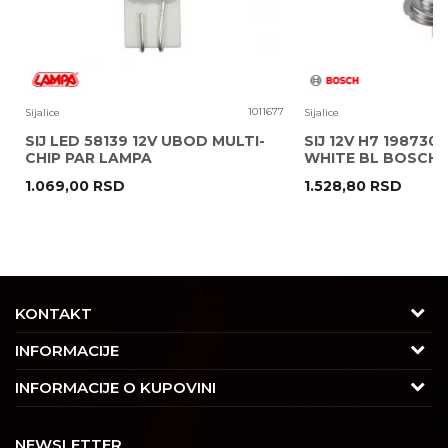
9
1011677
Sijalice
Sijalice
SIJ LED 58139 12V UBOD MULTI-
SIJ 12V H7 1987301
CHIP PAR LAMPA
WHITE BL BOSCH
1.069,00
RSD
1.528,80
RSD
POŠALJI
KONTAKT
Adresa
INFORMACIJE
Trgovačka 7/2, Čukarica
O nama
INFORMACIJE O KUPOVINI
11030 Beograd, Srbija
Karijera
Uslovi korišćenja i prodaje
Kontakt
NEWSLETTER