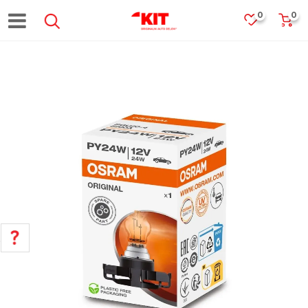
0
0
POMOĆ PRI KUPOVINI
Za više informacija, pomoć i