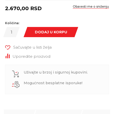
Obavesti me o sniženju
2.670,00
RSD
Količina:
DODAJ U KORPU
Sačuvajte u listi želja
Uporedite proizvod
Uživajte u brzoj i sigurnoj kupovini.
Mogućnost besplatne isporuke!