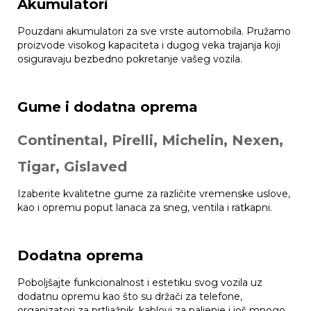
Akumulatori
Pouzdani akumulatori za sve vrste automobila. Pružamo
proizvode visokog kapaciteta i dugog veka trajanja koji
osiguravaju bezbedno pokretanje vašeg vozila.
Gume i dodatna oprema
Continental, Pirelli, Michelin, Nexen,
Tigar, Gislaved
Izaberite kvalitetne gume za različite vremenske uslove,
kao i opremu poput lanaca za sneg, ventila i ratkapni.
Dodatna oprema
Poboljšajte funkcionalnost i estetiku svog vozila uz
dodatnu opremu kao što su držači za telefone,
organizatori za prtljažnik, kablovi za paljenje i još mnogo