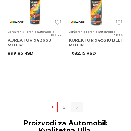
Održavanje i pranje automobila
Održavanje i pranje automobila
1006439
99K992
KOREKTOR 943660
KOREKTOR 945310 BELI
MOTIP
MOTIP
899,85
RSD
1.032,15
RSD
1
2
Proizvodi za Automobil:
Kvalitetna Ulja,