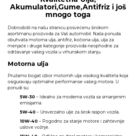
Akumulatori,Gume,Antifriz i još
mnogo toga
Dobrodošli na našu stranicu posvećenu širokom
asortimanu proizvoda za Vaš automobil. Naša ponuda
obuhvata motorna ulja, antifriz, kočiona ulja, ulja za
menjače i druge kategorije proizvoda neophodne za
održavanje vašeg vozila u vrhunskom stanju.
Motorna ulja
Pružamo bogat izbor motornih ulja visokog kvaliteta koja
osiguravaju optimalne performanse vašeg motora. U
ponudi su:
5W-30
– Idealno za moderna vozila sa smanjenim
emisijama.
5W-40
– Univerzalno ulje za širok raspon vozila.
10W-40
– Pogodno za starije motore i zahtevnije
uslove vožnje.