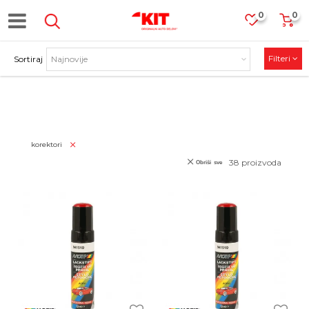
0
0
Filteri
Sortiraj
PROIZVODI
korektori
38
proizvoda
Obriši sve