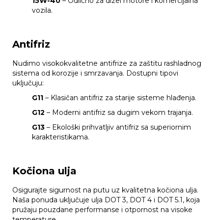
15W-40
– Odlično za dizel motore i komercijalna
vozila.
Antifriz
Nudimo visokokvalitetne antifrize za zaštitu rashladnog
sistema od korozije i smrzavanja. Dostupni tipovi
uključuju:
G11
– Klasičan antifriz za starije sisteme hlađenja.
G12
– Moderni antifriz sa dugim vekom trajanja.
G13
– Ekološki prihvatljiv antifriz sa superiornim
karakteristikama.
Kočiona ulja
Osigurajte sigurnost na putu uz kvalitetna kočiona ulja.
Naša ponuda uključuje ulja DOT 3, DOT 4 i DOT 5.1, koja
pružaju pouzdane performanse i otpornost na visoke
temperature.