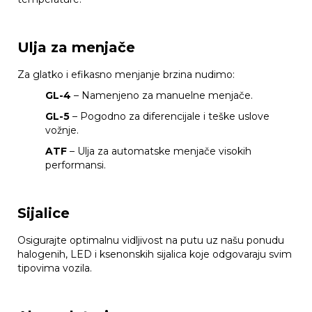
Ulja za menjače
Za glatko i efikasno menjanje brzina nudimo:
GL-4
– Namenjeno za manuelne menjače.
GL-5
– Pogodno za diferencijale i teške uslove
vožnje.
ATF
– Ulja za automatske menjače visokih
performansi.
Sijalice
Osigurajte optimalnu vidljivost na putu uz našu ponudu
halogenih, LED i ksenonskih sijalica koje odgovaraju svim
tipovima vozila.