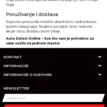
toga.
Poručivanje i dostava
Kupovinu proizvoda možete obaviti brzo i jednostavno
putem našeg sajta. Nudimo povoljne cene, redovne
akcije i brzu dostavu širom Srbije.
Auto Delovi Online – Sve što vam je potrebno za
vaše vozilo na jednom mestu!
KONTAKT
Adresa
INFORMACIJE
Trgovačka 7/2, Čukarica
O nama
INFORMACIJE O KUPOVINI
11030 Beograd, Srbija
Karijera
Uslovi korišćenja i prodaje
Kontakt
NEWSLETTER
Saradnja
Izjava o privatnosti i sigurnosti podataka
Tel : 011/4427900
Kontakt
Kako kupiti
Radno vreme
Najčešća pitanja
Isporuka
Radnim danom: 08-16h