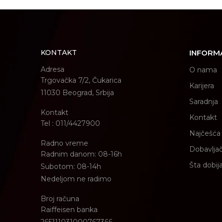
KONTAKT
INFORM
Adresa
O nama
Trgovačka 7/2, Čukarica
Karijera
11030 Beograd, Srbija
Saradnja
Kontakt
Kontakt
Tel : 011/4427900
Najčešća 
Radno vreme
Dobavljač
Radnim danom: 08-16h
Šta dobij
Subotom: 08-14h
Nedeljom ne radimo
Broj računa
Raiffeisen banka