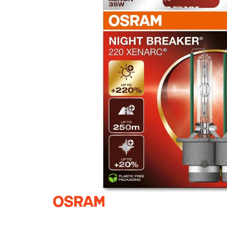
Za više informacija, pomoć i
porudžbine
011 4427900
Radno vreme
Radnim danom: 08-16h
Subotom: 08-14h
Nedeljom ne radimo
Pišite nam
office@kitcommerce.rs