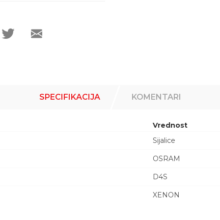
SPECIFIKACIJA
KOMENTARI
Vrednost
Sijalice
OSRAM
D4S
XENON
Email adresa