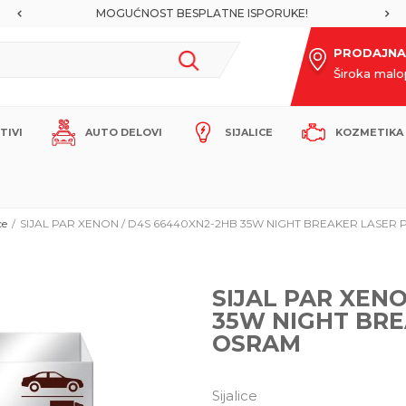
MOGUĆNOST BESPLATNE ISPORUKE!
PRODAJNA
Široka mal
ITIVI
AUTO DELOVI
SIJALICE
KOZMETIKA 
ce
SIJAL PAR XENON / D4S 66440XN2-2HB 35W NIGHT BREAKER LASER
SIJAL PAR XEN
35W NIGHT BRE
OSRAM
Sijalice