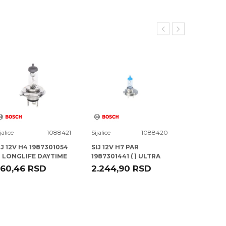
jalice
1088421
Sijalice
1088420
Sijalice
IJ 12V H4 1987301054
SIJ 12V H7 PAR
SIJ 12V H7 
 ) LONGLIFE DAYTIME
1987301441 ( ) ULTRA
1987301436
L BOSCH
WHITE DBL BOSCH
200 GIGAL
60,46
RSD
2.244,90
RSD
2.295,30
BOSCH