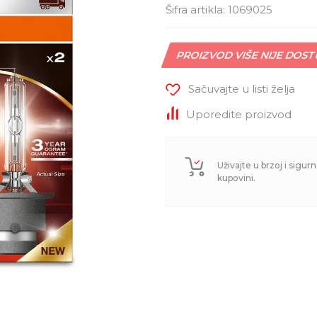
Šifra artikla:
1069025
PROIZVOD VIŠE NIJE DOS
Sačuvajte u listi želja
Uporedite proizvod
Uživajte u brzoj i sigurn
kupovini.