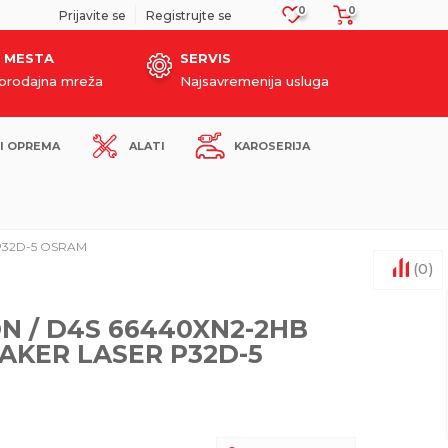
0
0
SIGURNO PLAĆANJE PLATNIM KARTICAMA!
Prijavite se
Registrujte se
 MESTA
SERVIS
oprodajna mreža
Najsavremenija usluga
I OPREMA
ALATI
KAROSERIJA
 P32D-5 OSRAM
(
0
)
ON / D4S 66440XN2-2HB
AKER LASER P32D-5