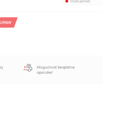
Dostupnost:
TUPAN
oj
Mogućnost besplatne
isporuke!