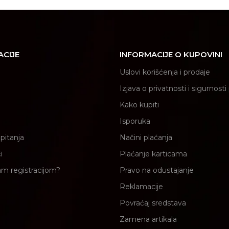
ACIJE
INFORMACIJE O KUPOVINI
Uslovi korišćenja i prodaje
Izjava o privatnosti i sigurnost
Kako kupiti
Isporuka
pitanja
Načini plaćanja
i
Plaćanje karticama
am registracijom?
Pravo na odustajanje
Reklamacije
Povraćaj sredstava
Zamena artikala