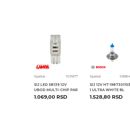
Poruka
1021827
Sijalice
1011677
Sijalice
10884
 H7
SIJ LED 58139 12V
SIJ 12V H7 1987301153
 32009
UBOD MULTI-CHIP PAR
) ULTRA WHITE BL
8 58052 )
LAMPA
BOSCH
SD
1.069,00
RSD
1.528,80
RSD
POŠALJI