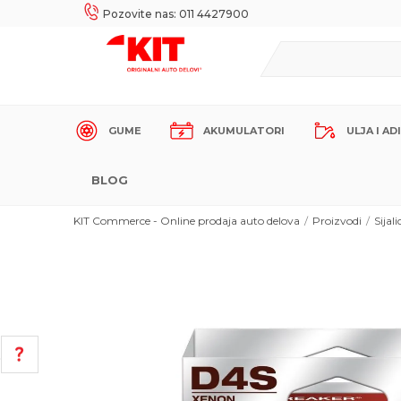
UKE!
SIGURNO PLAĆANJE PLATNIM KARTICAMA!
Pozovite nas: 011 4427900
GUME
AKUMULATORI
ULJA I AD
BLOG
KIT Commerce - Online prodaja auto delova
Proizvodi
Sijali
POMOĆ PRI KUPOVINI