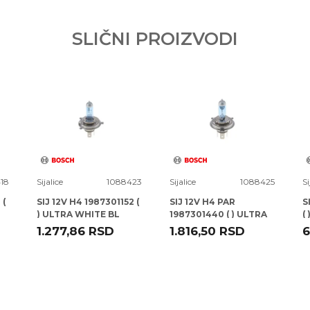
SLIČNI PROIZVODI
18
Sijalice
1088423
Sijalice
1088425
Si
 (
SIJ 12V H4 1987301152 (
SIJ 12V H4 PAR
S
) ULTRA WHITE BL
1987301440 ( ) ULTRA
(
BOSCH
WHITE DBL BOSCH
B
1.277,86
RSD
1.816,50
RSD
6