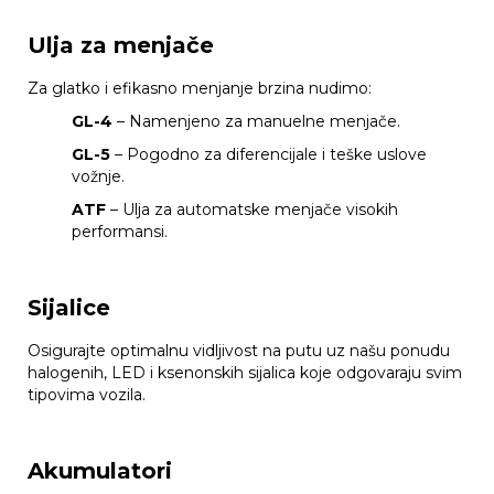
Ulja za menjače
Za glatko i efikasno menjanje brzina nudimo:
GL-4
– Namenjeno za manuelne menjače.
GL-5
– Pogodno za diferencijale i teške uslove
vožnje.
ATF
– Ulja za automatske menjače visokih
performansi.
Sijalice
Osigurajte optimalnu vidljivost na putu uz našu ponudu
halogenih, LED i ksenonskih sijalica koje odgovaraju svim
tipovima vozila.
Akumulatori