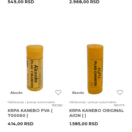
549,00
RSD
2.968,00
RSD
Održavanje i pranje automobila
Održavanje i pranje automobila
99D382
99D179
KRPA KANEBO PVA (
KRPA KANEBO ORIGINAL
700060 )
AION ( )
414,00
RSD
1.585,00
RSD