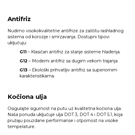
Antifriz
Nudimo visokokvalitetne antifrize za zaštitu rashladnog
sistema od korozije i smrzavanja. Dostupni tipovi
uključuju:
G11
– Klasičan antifriz za starije sisteme hlađenja.
G12
– Moderni antifriz sa dugim vekom trajanja.
G13
– Ekološki prihvatljiv antifriz sa superiornim
karakteristikama.
Kočiona ulja
Osigurajte sigurnost na putu uz kvalitetna kočiona ulja.
Naša ponuda uključuje ulja DOT 3, DOT 4 i DOT 5.1, koja
pružaju pouzdane performanse i otpornost na visoke
temperature.