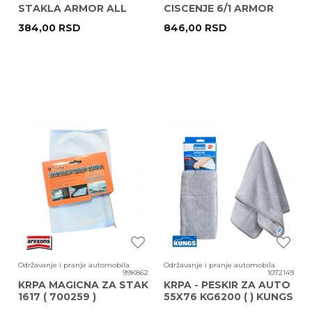
STAKLA ARMOR ALL
CISCENJE 6/1 ARMOR
(400134)
ALL (40010EN)
384,00
RSD
846,00
RSD
Održavanje i pranje automobila
Održavanje i pranje automobila
99K862
1072149
KRPA MAGICNA ZA STAK
KRPA - PESKIR ZA AUTO
1617 ( 700259 )
55X76 KG6200 ( ) KUNGS