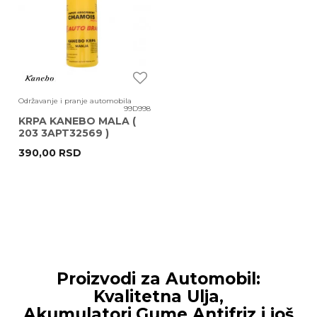
Održavanje i pranje automobila
99D998
KRPA KANEBO MALA (
203 3APT32569 )
AUTOBRAND
390,00
RSD
Proizvodi za Automobil:
Kvalitetna Ulja,
Akumulatori,Gume,Antifriz i još