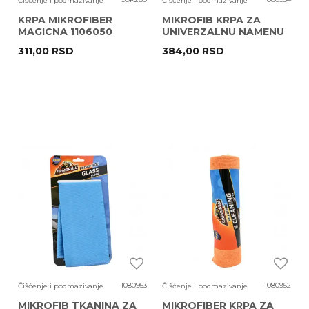
Čišćenje i podmazivanje
Čišćenje i podmazivanje
KRPA MIKROFIBER
MIKROFIB KRPA ZA
MAGICNA 1106050
UNIVERZALNU NAMENU
700115
ARMOR ALL (40017EN)
311,00
RSD
384,00
RSD
1080953
1080952
Čišćenje i podmazivanje
Čišćenje i podmazivanje
MIKROFIB TKANINA ZA
MIKROFIBER KRPA ZA