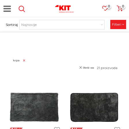
0
0
Filteri
Sortiraj
PROIZVODI
krpa
21
proizvoda
Obriši sve