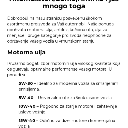
mnogo toga
Dobrodošli na našu stranicu posvećenu širokom
asortimanu proizvoda za Vaš automobil. Naša ponuda
obuhvata motorna ulja, antifriz, kočiona ulja, ulja za
menjače i druge kategorije proizvoda neophodne za
održavanje vašeg vozila u vrhunskom stanju.
Motorna ulja
Pružamo bogat izbor motornih ulja visokog kvaliteta koja
osiguravaju optimalne performanse vašeg motora. U
ponudi su:
5W-30
– Idealno za moderna vozila sa smanjenim
emisijama.
5W-40
– Univerzalno ulje za širok raspon vozila.
10W-40
– Pogodno za starije motore i zahtevnije
uslove vožnje.
15W-40
– Odlično za dizel motore i komercijalna
vozila.