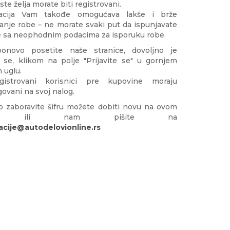
ste želja morate biti registrovani.
racija Vam takođe omogućava lakše i brže
anje robe – ne morate svaki put da ispunjavate
e sa neophodnim podacima za isporuku robe.
onovo posetite naše stranice, dovoljno je
ti se, klikom na polje "Prijavite se" u gornjem
 uglu.
gistrovani korisnici pre kupovine moraju
ogovani na svoj nalog.
o zaboravite šifru možete dobiti novu na ovom
ku ili nam pišite na
acije@autodelovionline.rs