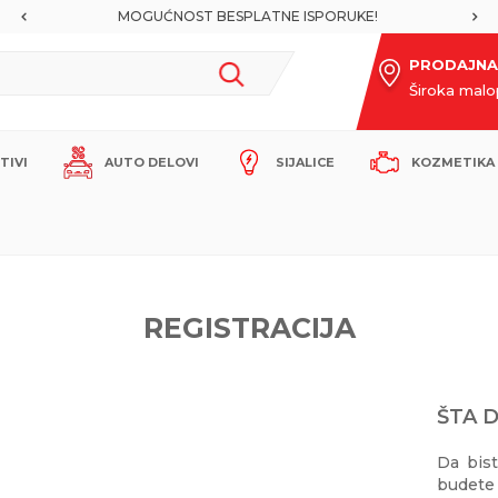
MOGUĆNOST BESPLATNE ISPORUKE!
PRODAJNA
Široka mal
ITIVI
AUTO DELOVI
SIJALICE
KOZMETIKA 
REGISTRACIJA
ŠTA 
Da bis
budete 