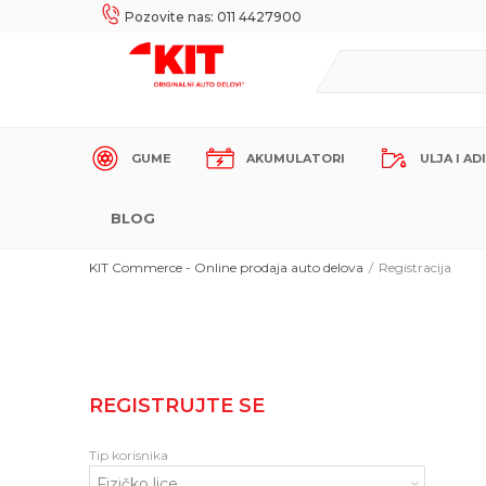
UKE!
SIGURNO PLAĆANJE PLATNIM KARTICAMA!
Pozovite nas: 011 4427900
GUME
AKUMULATORI
ULJA I AD
BLOG
KIT Commerce - Online prodaja auto delova
Registracija
REGISTRUJTE SE
Tip korisnika