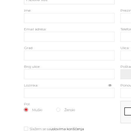
Ime:
Prezi
Email adresa:
Telefo
Grad:
Ulica:
Broj ulice:
Poštan
Lozinka:
Ponovi
Pol:
Muški
Ženski
Slažem se sa
uslovima korišćenja