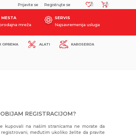
0
0
SIGURNO PLAĆANJE PLATNIM KARTICAMA!
Prijavite se
Registrujte se
 MESTA
SERVIS
oprodajna mreža
Najsavremenija usluga
I OPREMA
ALATI
KAROSERIJA
DOBIJAM REGISTRACIJOM?
te kupovali na našim stranicama ne morate da
registrovani, međutim ukoliko želite da pravite