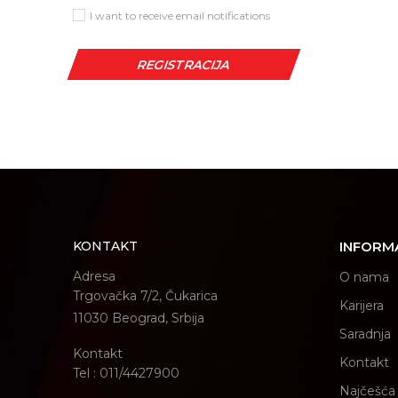
I want to receive email notifications
REGISTRACIJA
KONTAKT
INFORM
Adresa
O nama
Trgovačka 7/2, Čukarica
Karijera
11030 Beograd, Srbija
Saradnja
Kontakt
Kontakt
Tel : 011/4427900
Najčešća 