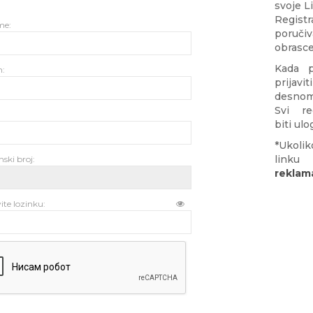
svoje Li
Regist
me:
poručiv
obrasc
Kada p
n:
prijavi
desnom
Svi re
biti ul
*Ukolik
lin
ski broj:
reklam
te lozinku: