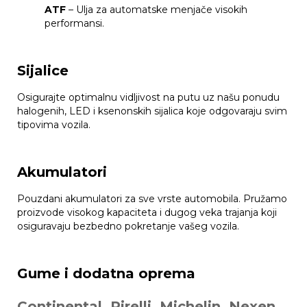
ATF
– Ulja za automatske menjače visokih
performansi.
Sijalice
Osigurajte optimalnu vidljivost na putu uz našu ponudu
halogenih, LED i ksenonskih sijalica koje odgovaraju svim
tipovima vozila.
Akumulatori
Pouzdani akumulatori za sve vrste automobila. Pružamo
proizvode visokog kapaciteta i dugog veka trajanja koji
osiguravaju bezbedno pokretanje vašeg vozila.
Gume i dodatna oprema
Continental, Pirelli, Michelin, Nexen,