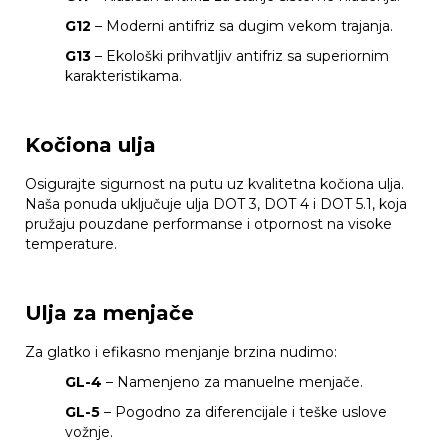
G12
– Moderni antifriz sa dugim vekom trajanja.
G13
– Ekološki prihvatljiv antifriz sa superiornim
karakteristikama.
Kočiona ulja
Osigurajte sigurnost na putu uz kvalitetna kočiona ulja.
Naša ponuda uključuje ulja DOT 3, DOT 4 i DOT 5.1, koja
pružaju pouzdane performanse i otpornost na visoke
temperature.
Ulja za menjače
Za glatko i efikasno menjanje brzina nudimo:
GL-4
– Namenjeno za manuelne menjače.
GL-5
– Pogodno za diferencijale i teške uslove
vožnje.