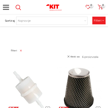
0
0
Filteri
Sortiraj
PROIZVODI
filteri
6
proizvoda
Obriši sve