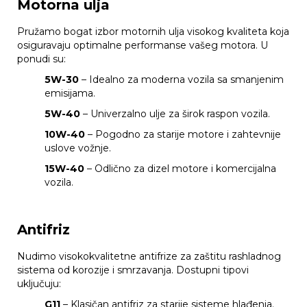
Motorna ulja
Pružamo bogat izbor motornih ulja visokog kvaliteta koja
osiguravaju optimalne performanse vašeg motora. U
ponudi su:
5W-30
– Idealno za moderna vozila sa smanjenim
emisijama.
5W-40
– Univerzalno ulje za širok raspon vozila.
10W-40
– Pogodno za starije motore i zahtevnije
uslove vožnje.
15W-40
– Odlično za dizel motore i komercijalna
vozila.
Antifriz
Nudimo visokokvalitetne antifrize za zaštitu rashladnog
sistema od korozije i smrzavanja. Dostupni tipovi
uključuju:
G11
– Klasičan antifriz za starije sisteme hlađenja.