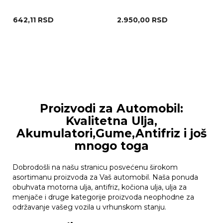
642,11
RSD
2.950,00
RSD
Proizvodi za Automobil:
Kvalitetna Ulja,
Akumulatori,Gume,Antifriz i još
mnogo toga
Dobrodošli na našu stranicu posvećenu širokom
asortimanu proizvoda za Vaš automobil. Naša ponuda
obuhvata motorna ulja, antifriz, kočiona ulja, ulja za
menjače i druge kategorije proizvoda neophodne za
održavanje vašeg vozila u vrhunskom stanju.