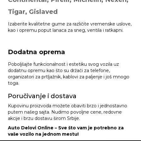
Tigar, Gislaved
Izaberite kvalitetne gume za različite vremenske uslove,
kao i opremu poput lanaca za sneg, ventila i ratkapni.
Dodatna oprema
Poboljšajte funkcionalnost i estetiku svog vozila uz
dodatnu opremu kao što su držači za telefone,
organizatori za prtljažnik, kablovi za paljenje i još mnogo
toga.
Poručivanje i dostava
Kupovinu proizvoda možete obaviti brzo i jednostavno
putem našeg sajta. Nudimo povoljne cene, redovne
akcije i brzu dostavu širom Srbije.
Auto Delovi Online – Sve što vam je potrebno za
vaše vozilo na jednom mestu!