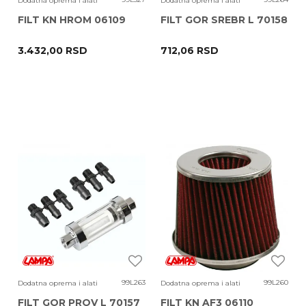
Dodatna oprema i alati
Dodatna oprema i alati
FILT KN HROM 06109
FILT GOR SREBR L 70158
3.432,00
RSD
712,06
RSD
99L263
99L260
Dodatna oprema i alati
Dodatna oprema i alati
FILT GOR PROV L 70157
FILT KN AF3 06110