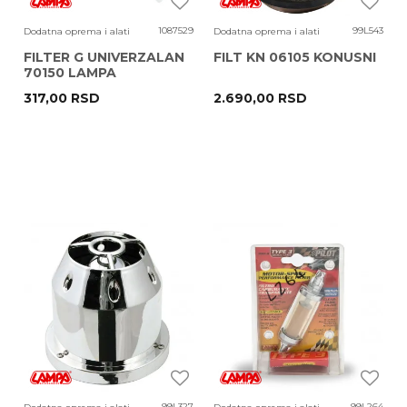
1087529
99L543
Dodatna oprema i alati
Dodatna oprema i alati
FILTER G UNIVERZALAN
FILT KN 06105 KONUSNI
70150 LAMPA
317,00
RSD
2.690,00
RSD
99L327
99L264