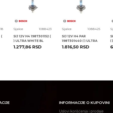
18
Sijalice
1088423
Sijalice
1088425
Si
 (
SIJ 12V H4 1987301152 (
SIJ 12V H4 PAR
S
) ULTRA WHITE BL
1987301440 ( ) ULTRA
(
BOSCH
WHITE DBL BOSCH
B
1.277,86
RSD
1.816,50
RSD
6
ACIJE
INFORMACIJE O KUPOVINI
Uslovi korišćenja i prodaje