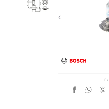
Za više informacija, pomoć i
porudžbine
011 4427900
Radno vreme
Radnim danom: 08-16h
Subotom: 08-14h
Nedeljom ne radimo
Pišite nam
office@kitcommerce.rs
Po