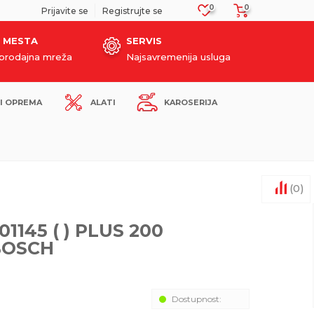
0
0
SIGURNO PLAĆANJE PLATNIM KARTICAMA!
Prijavite se
Registrujte se
 MESTA
SERVIS
oprodajna mreža
Najsavremenija usluga
I OPREMA
ALATI
KAROSERIJA
(
0
)
01145 ( ) PLUS 200
BOSCH
Dostupnost: