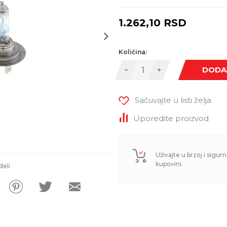
1.262,10
RSD
Količina:
DODA
Sačuvajte u listi želja
Uporedite proizvod
Uživajte u brzoj i sigurn
kupovini.
deli