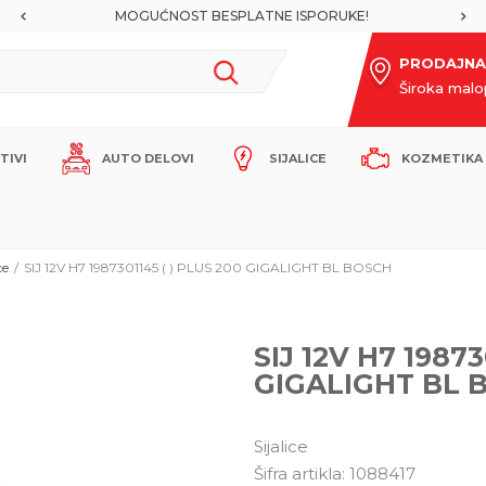
MOGUĆNOST BESPLATNE ISPORUKE!
PRODAJNA
Široka mal
ITIVI
AUTO DELOVI
SIJALICE
KOZMETIKA 
ce
SIJ 12V H7 1987301145 ( ) PLUS 200 GIGALIGHT BL BOSCH
SIJ 12V H7 19873
GIGALIGHT BL 
Sijalice
Šifra artikla:
1088417