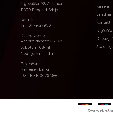
Trgovačka 7/2, Čukarica
Karijera
11030 Beograd, Srbija
Saradnja
Kontakt
Kontakt
Tel : 011/4427900
Najčešća 
Radno vreme
Dobavljač
Radnim danom: 08-16h
Šta dobij
Subotom: 08-14h
Nedeljom ne radimo
Broj računa
Raiffeisen banka
265111031000767366
Ova web-stran