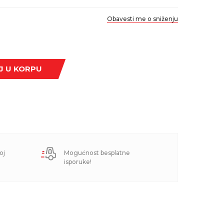
Obavesti me o sniženju
J U KORPU
oj
Mogućnost besplatne
isporuke!