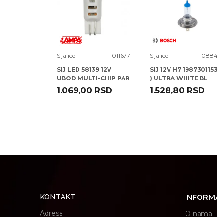
1021829
Sijalice
1011677
Sijalice
10884
ON D2R
SIJ LED 58139 12V
SIJ 12V H7 1987301153
66250 )
UBOD MULTI-CHIP PAR
) ULTRA WHITE BL
LAMPA
BOSCH
RSD
1.069,00
RSD
1.528,80
RSD
POŠALJI
KONTAKT
INFORM
Adresa
O nama