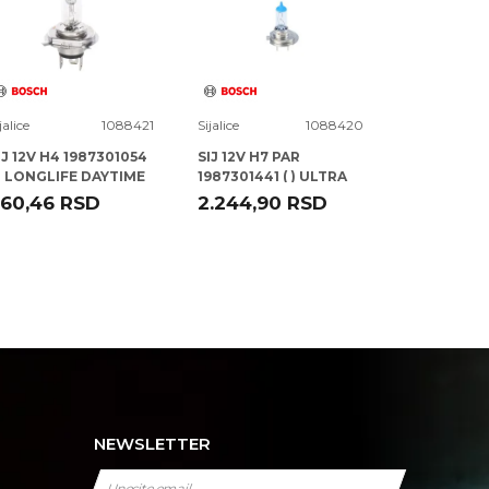
jalice
1088421
Sijalice
1088420
Sijalice
IJ 12V H4 1987301054
SIJ 12V H7 PAR
SIJ 12V H7 
 ) LONGLIFE DAYTIME
1987301441 ( ) ULTRA
1987301436
L BOSCH
WHITE DBL BOSCH
200 GIGAL
60,46
RSD
2.244,90
RSD
2.295,30
BOSCH
NEWSLETTER