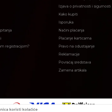
Izjava o privatnosti i sigurnost
Kako kupiti
Isporuka
pitanja
Načini plaćanja
i
Plaćanje karticama
am registracijom?
Pravo na odustajanje
Reklamacije
Povraćaj sredstava
Zamena artikala
ica koristi kolačiće