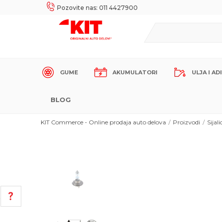
UKE!
SIGURNO PLAĆANJE PLATNIM KARTICAMA!
Pozovite nas: 011 4427900
GUME
AKUMULATORI
ULJA I AD
BLOG
KIT Commerce - Online prodaja auto delova
Proizvodi
Sijali
POMOĆ PRI KUPOVINI