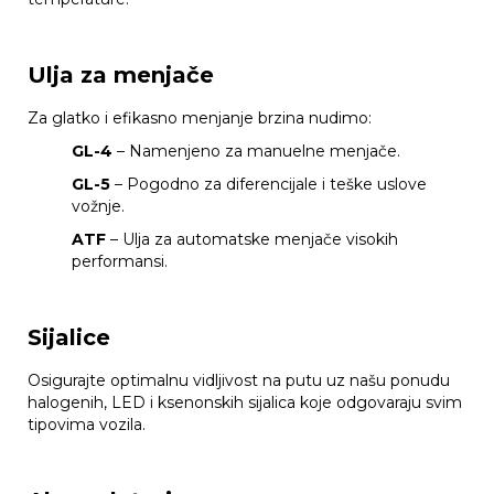
Ulja za menjače
Za glatko i efikasno menjanje brzina nudimo:
GL-4
– Namenjeno za manuelne menjače.
GL-5
– Pogodno za diferencijale i teške uslove
vožnje.
ATF
– Ulja za automatske menjače visokih
performansi.
Sijalice
Osigurajte optimalnu vidljivost na putu uz našu ponudu
halogenih, LED i ksenonskih sijalica koje odgovaraju svim
tipovima vozila.