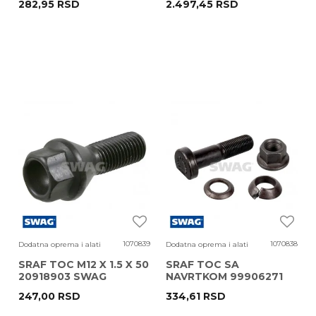
282,95
RSD
2.497,45
RSD
SWAG
1070839
1070838
Dodatna oprema i alati
Dodatna oprema i alati
SRAF TOC M12 X 1.5 X 50
SRAF TOC SA
20918903 SWAG
NAVRTKOM 99906271
SWAG
247,00
RSD
334,61
RSD