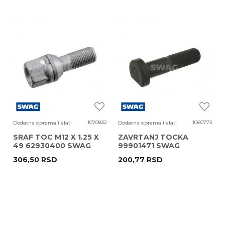
1070832
1060773
Dodatna oprema i alati
Dodatna oprema i alati
SRAF TOC M12 X 1.25 X
ZAVRTANJ TOCKA
49 62930400 SWAG
99901471 SWAG
306,50
RSD
200,77
RSD