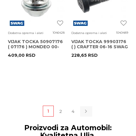
1046428
1040489
Dodatna oprema i alati
Dodatna oprema i alati
VIJAK TOCKA 50907176
VIJAK TOCKA 99903176
( 07176 ) MONDEO 00-
( ) CRAFTER 06-16 SWAG
07 SWAG
409,00
RSD
228,65
RSD
1
2
4
Proizvodi za Automobil:
Kvalitetna Ulja,