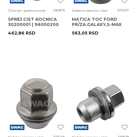
1069676
1075207
Čišćenje i podmazivanje
Dodatna oprema i alati
SPREJ CIST KOCNICA
MATICA TOC FORD
30200001 ( 96000200
PR/ZA.GALAXY,S-MAX
PFC105 ) SWAG 500ML
06-15 M14X1,5 50926287
462,86
RSD
563,05
RSD
SWAG
1075206
1058538