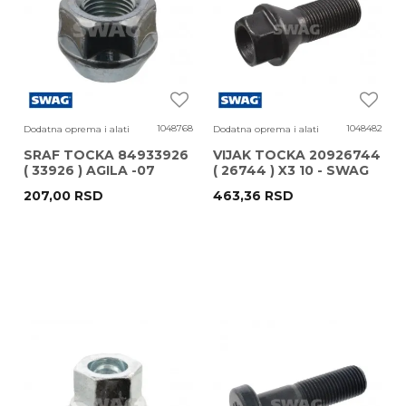
1048768
1048482
Dodatna oprema i alati
Dodatna oprema i alati
SRAF TOCKA 84933926
VIJAK TOCKA 20926744
( 33926 ) AGILA -07
( 26744 ) X3 10 - SWAG
SWAG
207,00
RSD
463,36
RSD