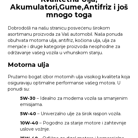
Akumulatori,Gume,Antifriz i još
mnogo toga
Dobrodošli na našu stranicu posvećenu širokom
asortimanu proizvoda za Vaš automobil. Naša ponuda
obuhvata motorna ulja, antifriz, kočiona ulja, ulja za
menjače i druge kategorije proizvoda neophodne za
održavanje vašeg vozila u vrhunskom stanju.
Motorna ulja
Pružamo bogat izbor motornih ulja visokog kvaliteta koja
osiguravaju optimalne performanse vašeg motora. U
ponudi su:
5W-30
– Idealno za moderna vozila sa smanjenim
emisijama.
5W-40
– Univerzalno ulje za širok raspon vozila.
10W-40
– Pogodno za starije motore i zahtevnije
uslove vožnje.