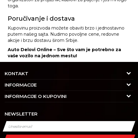
toga.
Poručivanje i dostava
Kupovinu proizvoda možete obaviti brzo i jednostavno
putem našeg sajta. Nudimo povoljne cene, redovne
akcije i brzu dostavu širom Srbije.
Auto Delovi Online – Sve što vam je potrebno za
vaše vozilo na jednom mestu!
KONTAKT
Adresa
INFORMACIJE
Trgovačka 7/2, Čukarica
O nama
INFORMACIJE O KUPOVINI
11030 Beograd, Srbija
Karijera
Uslovi korišćenja i prodaje
Kontakt
NEWSLETTER
Saradnja
Izjava o privatnosti i sigurnosti podataka
Tel : 011/4427900
Kontakt
Kako kupiti
Radno vreme
Najčešća pitanja
Isporuka
Radnim danom: 08-16h