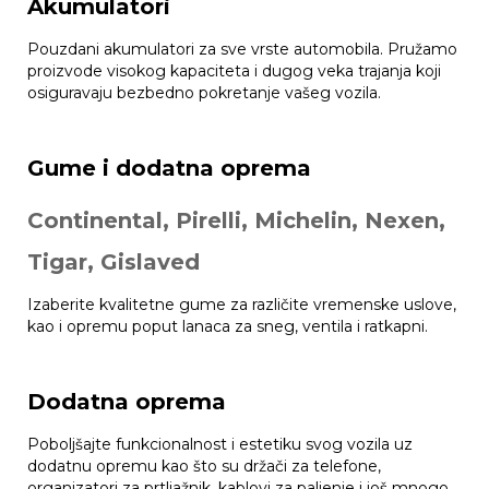
Akumulatori
Pouzdani akumulatori za sve vrste automobila. Pružamo
proizvode visokog kapaciteta i dugog veka trajanja koji
osiguravaju bezbedno pokretanje vašeg vozila.
Gume i dodatna oprema
Continental, Pirelli, Michelin, Nexen,
Tigar, Gislaved
Izaberite kvalitetne gume za različite vremenske uslove,
kao i opremu poput lanaca za sneg, ventila i ratkapni.
Dodatna oprema
Poboljšajte funkcionalnost i estetiku svog vozila uz
dodatnu opremu kao što su držači za telefone,
organizatori za prtljažnik, kablovi za paljenje i još mnogo