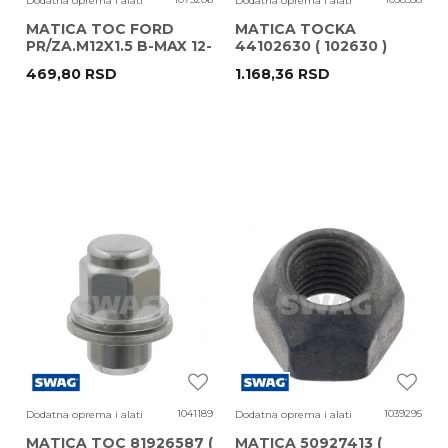
Dodatna oprema i alati
Dodatna oprema i alati
MATICA TOC FORD
MATICA TOCKA
PR/ZA.M12X1.5 B-MAX 12-
44102630 ( 102630 )
C-MAX 10- 50944949
LAND ROVER
469,80
RSD
1.168,36
RSD
SWAG
DISCOVERY 09-
1041189
1039295
Dodatna oprema i alati
Dodatna oprema i alati
MATICA TOC 81926587 (
MATICA 50927413 (