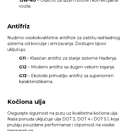
15W-40
– Odlično za dizel motore i komercijalna
vozila.
Antifriz
Nudimo visokokvalitetne antifrize za zaštitu rashladnog
sistema od korozije i smrzavanja. Dostupni tipovi
uključuju:
G11
– Klasičan antifriz za starije sisteme hlađenja.
G12
– Moderni antifriz sa dugim vekom trajanja.
G13
– Ekološki prihvatljiv antifriz sa superiornim
karakteristikama.
Kočiona ulja
Osigurajte sigurnost na putu uz kvalitetna kočiona ulja.
Naša ponuda uključuje ulja DOT 3, DOT 4 i DOT 5.1, koja
pružaju pouzdane performanse i otpornost na visoke
temperature.