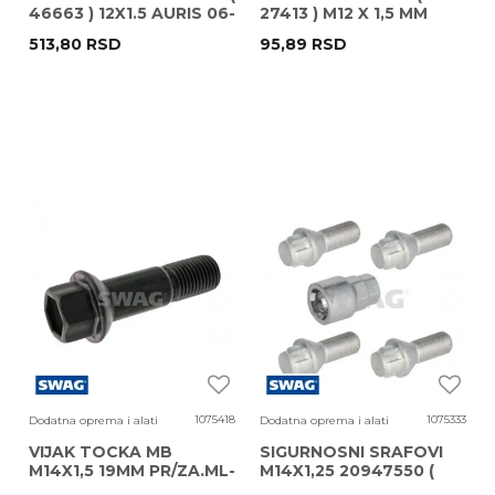
46663 ) 12X1.5 AURIS 06-
27413 ) M12 X 1,5 MM
SWAG
SWAG FEBI
513,80
RSD
95,89
RSD
1075418
1075333
Dodatna oprema i alati
Dodatna oprema i alati
VIJAK TOCKA MB
SIGURNOSNI SRAFOVI
M14X1,5 19MM PR/ZA.ML-
M14X1,25 20947550 (
350 G CLASS 10945757
47550 ) BMW SWAG