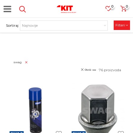
0
0
Filteri
Sortiraj
PROIZVODI
swag
76
proizvoda
Obriši sve