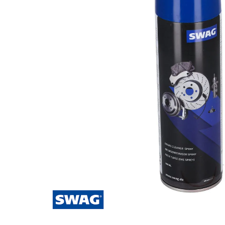
Za više informacija, pomoć i
porudžbine
011 4427900
Radno vreme
Radnim danom: 08-16h
Subotom: 08-14h
Nedeljom ne radimo
Pišite nam
office@kitcommerce.rs