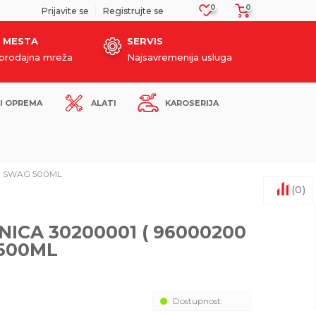
0
0
SIGURNO PLAĆANJE PLATNIM KARTICAMA!
Prijavite se
Registrujte se
 MESTA
SERVIS
oprodajna mreža
Najsavremenija usluga
I OPREMA
ALATI
KAROSERIJA
 ) SWAG 500ML
(
0
)
NICA 30200001 ( 96000200
 500ML
Dostupnost: