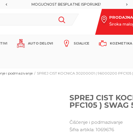
MOGUĆNOST BESPLATNE ISPORUKE!
PRODAJNA
Široka mal
ITIVI
AUTO DELOVI
SIJALICE
KOZMETIKA 
enje i podmazivanje
SPREJ CIST KOCNICA 30200001 ( 96000200 PFC105
SPREJ CIST KOC
PFC105 ) SWAG
Čišćenje i podmazivanje
Šifra artikla:
1069676