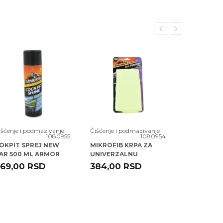
išćenje i podmazivanje
Čišćenje i podmazivanje
Čišćenje i p
1080955
1080954
OKPIT SPREJ NEW
MIKROFIB KRPA ZA
MIKROFIB 
AR 500 ML ARMOR
UNIVERZALNU
STAKLA AR
LL (83500ML)
NAMENU ARMOR ALL
(400134)
69,00
RSD
384,00
RSD
384,00
(40017EN)