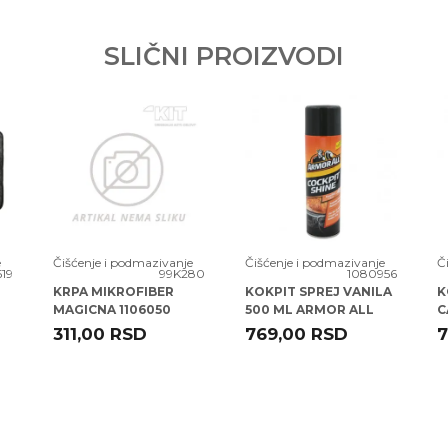
SLIČNI PROIZVODI
e
Čišćenje i podmazivanje
Čišćenje i podmazivanje
Č
519
99K280
1080956
KRPA MIKROFIBER
KOKPIT SPREJ VANILA
K
MAGICNA 1106050
500 ML ARMOR ALL
C
700115
(86500EN)
A
311,00
RSD
769,00
RSD
7