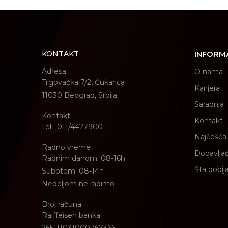
KONTAKT
INFORM
Adresa
O nama
Trgovačka 7/2, Čukarica
Karijera
11030 Beograd, Srbija
Saradnja
Kontakt
Kontakt
Tel : 011/4427900
Najčešća 
Radno vreme
Dobavljač
Radnim danom: 08-16h
Šta dobij
Subotom: 08-14h
Nedeljom ne radimo
Broj računa
Raiffeisen banka