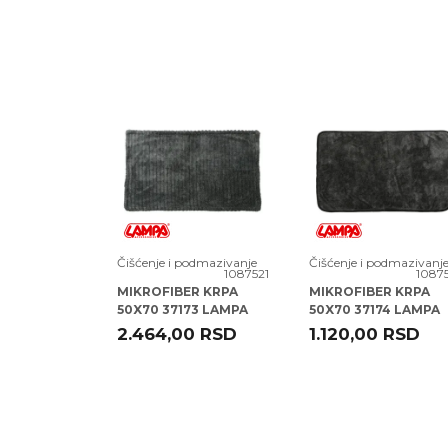
Poruka
odmazivanje
Čišćenje i podmazivanje
Čišćenje i podmazivanj
1080948
1087521
1087
ZA KOKPIT
MIKROFIBER KRPA
MIKROFIBER KRPA
 (36020ML)
50X70 37173 LAMPA
50X70 37174 LAMPA
RSD
2.464,00
RSD
1.120,00
RSD
POŠALJI