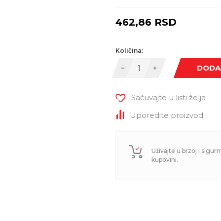
462,86
RSD
Količina:
DODA
Sačuvajte u listi želja
Uporedite proizvod
Uživajte u brzoj i sigurn
kupovini.