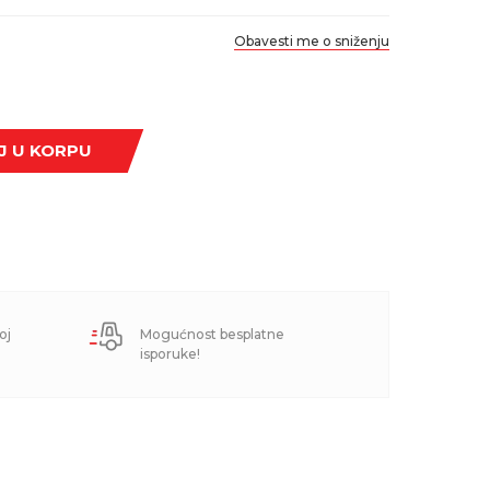
Obavesti me o sniženju
J U KORPU
oj
Mogućnost besplatne
isporuke!