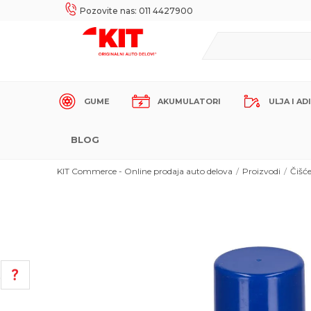
UKE!
SIGURNO PLAĆANJE PLATNIM KARTICAMA!
Pozovite nas: 011 4427900
GUME
AKUMULATORI
ULJA I AD
BLOG
KIT Commerce - Online prodaja auto delova
Proizvodi
Čišć
POMOĆ PRI KUPOVINI