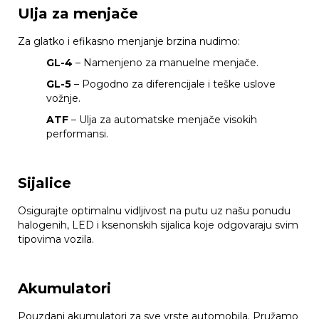
Ulja za menjače
Za glatko i efikasno menjanje brzina nudimo:
GL-4
– Namenjeno za manuelne menjače.
GL-5
– Pogodno za diferencijale i teške uslove
vožnje.
ATF
– Ulja za automatske menjače visokih
performansi.
Sijalice
Osigurajte optimalnu vidljivost na putu uz našu ponudu
halogenih, LED i ksenonskih sijalica koje odgovaraju svim
tipovima vozila.
Akumulatori
Pouzdani akumulatori za sve vrste automobila. Pružamo