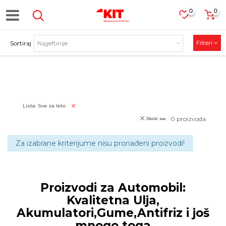
0
0
Filteri
Sortiraj
PROIZVODI
Lista: Sve za leto
0
proizvoda
Obriši sve
Za izabrane kriterijume nisu pronađeni proizvodi!
Proizvodi za Automobil:
Kvalitetna Ulja,
Akumulatori,Gume,Antifriz i još
mnogo toga