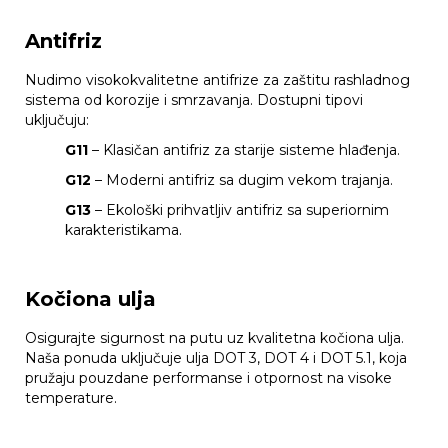
Antifriz
Nudimo visokokvalitetne antifrize za zaštitu rashladnog
sistema od korozije i smrzavanja. Dostupni tipovi
uključuju:
G11
– Klasičan antifriz za starije sisteme hlađenja.
G12
– Moderni antifriz sa dugim vekom trajanja.
G13
– Ekološki prihvatljiv antifriz sa superiornim
karakteristikama.
Kočiona ulja
Osigurajte sigurnost na putu uz kvalitetna kočiona ulja.
Naša ponuda uključuje ulja DOT 3, DOT 4 i DOT 5.1, koja
pružaju pouzdane performanse i otpornost na visoke
temperature.