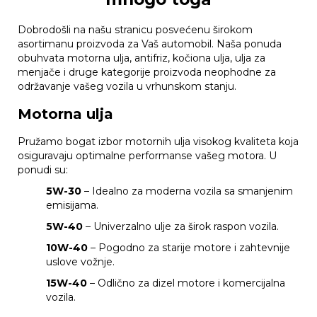
Dobrodošli na našu stranicu posvećenu širokom
asortimanu proizvoda za Vaš automobil. Naša ponuda
obuhvata motorna ulja, antifriz, kočiona ulja, ulja za
menjače i druge kategorije proizvoda neophodne za
održavanje vašeg vozila u vrhunskom stanju.
Motorna ulja
Pružamo bogat izbor motornih ulja visokog kvaliteta koja
osiguravaju optimalne performanse vašeg motora. U
ponudi su:
5W-30
– Idealno za moderna vozila sa smanjenim
emisijama.
5W-40
– Univerzalno ulje za širok raspon vozila.
10W-40
– Pogodno za starije motore i zahtevnije
uslove vožnje.
15W-40
– Odlično za dizel motore i komercijalna
vozila.