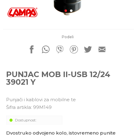
porudžbine
011 4427900
Radno vreme
Radnim danom: 08-16h
Subotom: 08-14h
Nedeljom ne radimo
Podeli
Pišite nam
office@kitcommerce.rs
PUNJAC MOB II-USB 12/24
39021 Y
Punjači i kablovi za mobilne te
Šifra artikla:
99M149
Dostupnost:
Dvostruko odvojeno kolo, istovremeno punite