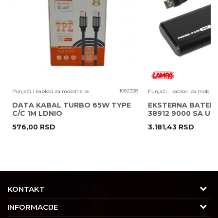
Poruka
0
1082328
Punjači i kablovi za mobilne te
Punjači i kablovi za mobilne
DATA KABAL TURBO 65W TYPE
EKSTERNA BATERI
C/C 1M LDNIO
38912 9000 SA U
576,00
RSD
3.181,43
RSD
POŠALJI
KONTAKT
Adresa
INFORMACIJE
Trgovačka 7/2, Čukarica