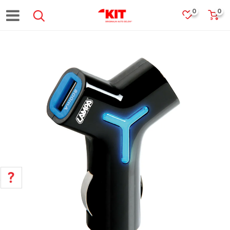
0
0
POMOĆ PRI KUPOVINI
Za više informacija, pomoć i