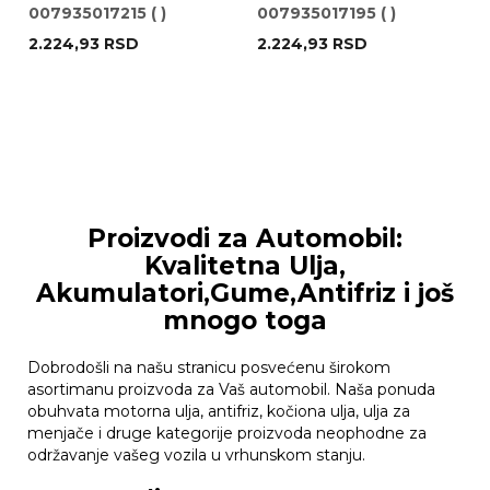
007935017215 ( )
007935017195 ( )
FI5X800MM MARELLI
FI6X800MM MARELLI
2.224,93
RSD
2.224,93
RSD
Proizvodi za Automobil:
Kvalitetna Ulja,
Akumulatori,Gume,Antifriz i još
mnogo toga
Dobrodošli na našu stranicu posvećenu širokom
asortimanu proizvoda za Vaš automobil. Naša ponuda
obuhvata motorna ulja, antifriz, kočiona ulja, ulja za
menjače i druge kategorije proizvoda neophodne za
održavanje vašeg vozila u vrhunskom stanju.