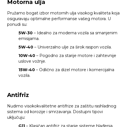
Motorna ulja
Pružamo bogat izbor motornih ulja visokog kvaliteta koja
osiguravaju optimalne performanse vašeg motora. U
ponudi su:
5W-30
– Idealno za moderna vozila sa smanjenim
emisijama.
5W-40
– Univerzalno ulje za širok raspon vozila.
10W-40
– Pogodno za starije motore i zahtevnije
uslove vožnje.
15W-40
– Odlično za dizel motore i komercijalna
vozila.
Antifriz
Nudimo visokokvalitetne antifrize za zaštitu rashladnog
sistema od korozije i smrzavanja. Dostupni tipovi
uključuju:
G11
– Klasičan antifriz za starije sisteme hlađenja.