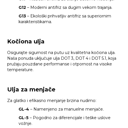
G12
– Moderni antifriz sa dugim vekom trajanja.
G13
– Ekološki prihvatljiv antifriz sa superiornim
karakteristikama.
Kočiona ulja
Osigurajte sigurnost na putu uz kvalitetna kočiona ulja.
Naša ponuda uključuje ulja DOT 3, DOT 4 i DOT 5.1, koja
pružaju pouzdane performanse i otpornost na visoke
temperature.
Ulja za menjače
Za glatko i efikasno menjanje brzina nudimo:
GL-4
– Namenjeno za manuelne menjače.
GL-5
– Pogodno za diferencijale i teške uslove
vožnje.