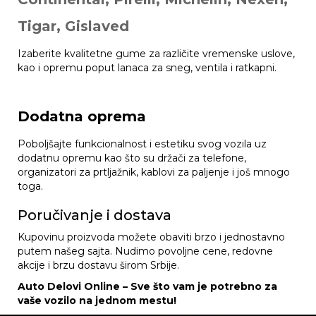
Tigar, Gislaved
Izaberite kvalitetne gume za različite vremenske uslove,
kao i opremu poput lanaca za sneg, ventila i ratkapni.
Dodatna oprema
Poboljšajte funkcionalnost i estetiku svog vozila uz
dodatnu opremu kao što su držači za telefone,
organizatori za prtljažnik, kablovi za paljenje i još mnogo
toga.
Poručivanje i dostava
Kupovinu proizvoda možete obaviti brzo i jednostavno
putem našeg sajta. Nudimo povoljne cene, redovne
akcije i brzu dostavu širom Srbije.
Auto Delovi Online – Sve što vam je potrebno za
vaše vozilo na jednom mestu!