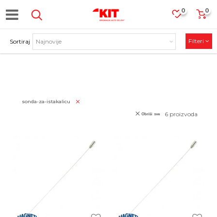
0
0
Filteri
Sortiraj
PROIZVODI
sonda-za-istakalicu
6
proizvoda
Obriši sve