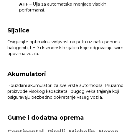
ATF
– Ulja za automatske menjače visokih
performansi.
Sijalice
Osigurajte optimalnu vidljivost na putu uz našu ponudu
halogenih, LED i ksenonskih sijalica koje odgovaraju svim
tipovima vozila.
Akumulatori
Pouzdani akumulatori za sve vrste automobila. Pružamo
proizvode visokog kapaciteta i dugog veka trajanja koji
osiguravaju bezbedno pokretanje vašeg vozila.
Gume i dodatna oprema
Continental, Pirelli, Michelin, Nexen,