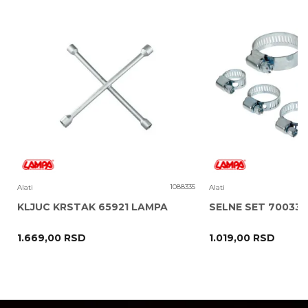
Poruka
2
1088335
Alati
Alati
KLJUC KRSTAK 65921 LAMPA
SELNE SET 70033
1.669,00
RSD
1.019,00
RSD
POŠALJI