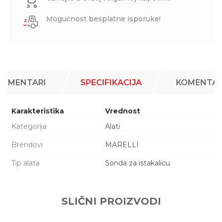
Mogućnost besplatne isporuke!
KOMENTARI
SPECIFIKACIJA
KOMENTAR
Karakteristika
Vrednost
Kategorija
Alati
Brendovi
MARELLI
Tip alata
Sonda za istakalicu
Ime/Nadimak
SLIČNI PROIZVODI
Email adresa