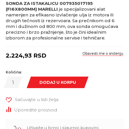
SONDA ZA ISTAKALICU 007935017195
(FI6X800MM) MARELLI
je specijalizovani alat
namenjen za efikasno izvlačenje ulja iz motora ili
drugih tečnosti iz rezervoara. Sa prečnikom od 6
mm i dužinom od 800 mm, ova sonda omogućava
precizno i brzo pražnjenje, što je čini idealnim
izborom za profesionalne servise i tehničare.
Obavesti me o sniženju
2.224,93
RSD
Količina:
DODAJ U KORPU
Sačuvajte u listi želja
Uporedite proizvod
Uživajte u brzoj i sigurnoj kupovini.