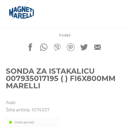
porudžbine
011 4427900
Radno vreme
Radnim danom: 08-16h
Subotom: 08-14h
Nedeljom ne radimo
Podeli
Pišite nam
office@kitcommerce.rs
SONDA ZA ISTAKALICU
007935017195 ( ) FI6X800MM
MARELLI
Alati
Šifra artikla:
1074337
Dostupnost: