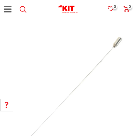
0
0
POMOĆ PRI KUPOVINI
Za više informacija, pomoć i