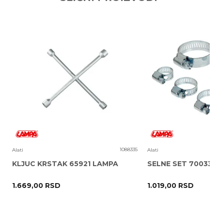
Email adresa
Poruka
1
1088335
Alati
Alati
KLJUC KRSTAK 65921 LAMPA
SELNE SET 70033
1.669,00
RSD
1.019,00
RSD
POŠALJI