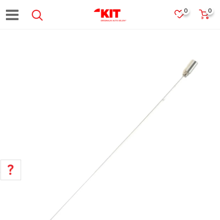
0
0
POMOĆ PRI KUPOVINI
Za više informacija, pomoć i