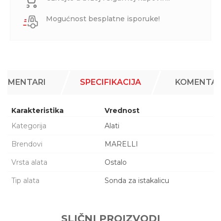
Mogućnost besplatne isporuke!
KOMENTARI
SPECIFIKACIJA
KOMENTAR
Karakteristika
Vrednost
Kategorija
Alati
Brendovi
MARELLI
Vrsta alata
Ostalo
Tip alata
Sonda za istakalicu
Ime/Nadimak
SLIČNI PROIZVODI