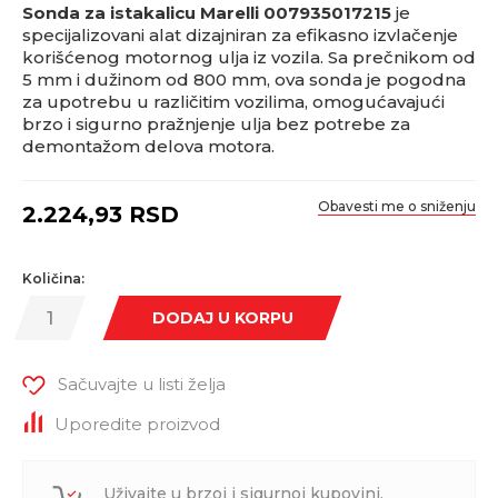
Sonda za istakalicu Marelli 007935017215
je
specijalizovani alat dizajniran za efikasno izvlačenje
korišćenog motornog ulja iz vozila. Sa prečnikom od
5 mm i dužinom od 800 mm, ova sonda je pogodna
za upotrebu u različitim vozilima, omogućavajući
brzo i sigurno pražnjenje ulja bez potrebe za
demontažom delova motora.
Obavesti me o sniženju
2.224,93
RSD
Količina:
DODAJ U KORPU
Sačuvajte u listi želja
Uporedite proizvod
Uživajte u brzoj i sigurnoj kupovini.