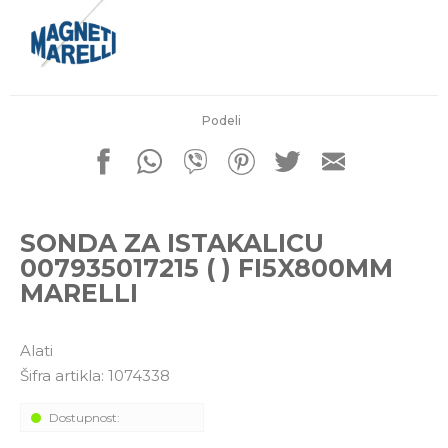
porudžbine
011 4427900
Radno vreme
Radnim danom: 08-16h
Subotom: 08-14h
Nedeljom ne radimo
Podeli
Pišite nam
office@kitcommerce.rs
SONDA ZA ISTAKALICU
007935017215 ( ) FI5X800MM
MARELLI
Alati
Šifra artikla:
1074338
Dostupnost: