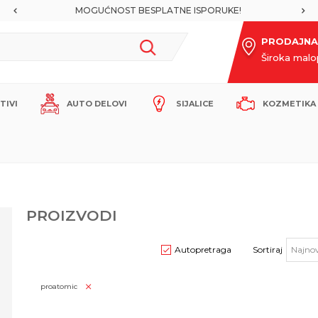
MOGUĆNOST BESPLATNE ISPORUKE!
PRODAJNA
Široka mal
ITIVI
AUTO DELOVI
SIJALICE
KOZMETIKA 
PROIZVODI
Autopretraga
Sortiraj
proatomic