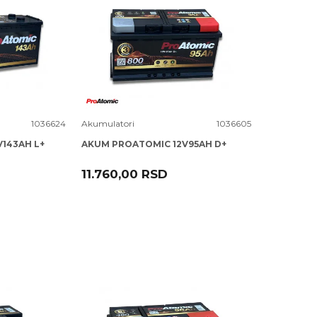
Uporedi
1036624
Akumulatori
1036605
143AH L+
AKUM PROATOMIC 12V95AH D+
11.760,00
RSD