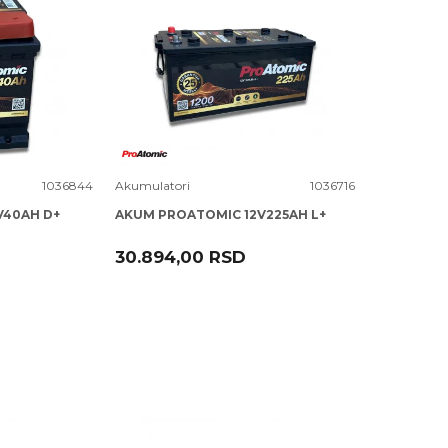
Uporedi
1036844
Akumulatori
1036716
V40AH D+
AKUM PROATOMIC 12V225AH L+
30.894,00
RSD