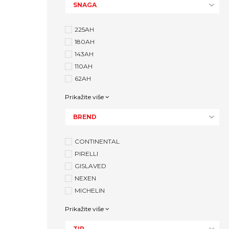
SNAGA
225AH
180AH
143AH
110AH
62AH
Prikažite više
BREND
CONTINENTAL
PIRELLI
GISLAVED
NEXEN
MICHELIN
Prikažite više
TIP