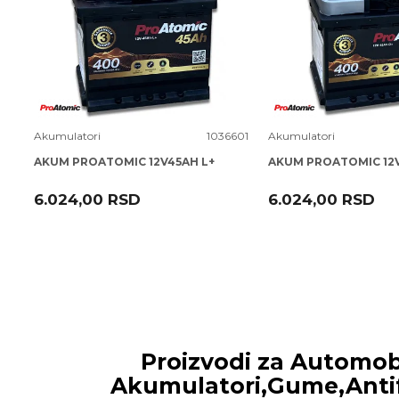
Uporedi
Uporedi
Akumulatori
1036601
Akumulatori
AKUM PROATOMIC 12V45AH L+
AKUM PROATOMIC 12
6.024,00
RSD
6.024,00
RSD
Proizvodi za Automobil
Akumulatori,Gume,Antif