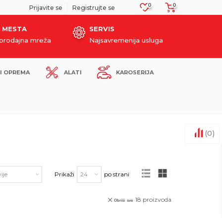
0
0
SIGURNO PLAĆANJE PLATNIM KARTICAMA!
Prijavite se
Registrujte se
 MESTA
SERVIS
oprodajna mreža
Najsavremenija usluga
I OPREMA
ALATI
KAROSERIJA
(
0
)
Prikaži
po strani
18
proizvoda
Obriši sve