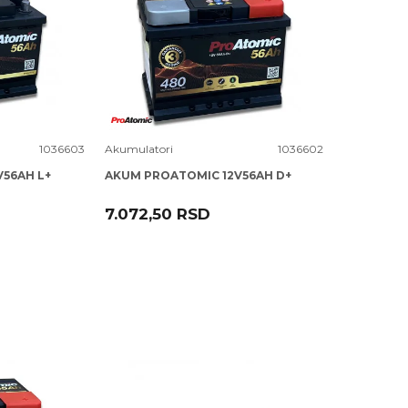
Uporedi
1036603
Akumulatori
1036602
56AH L+
AKUM PROATOMIC 12V56AH D+
7.072,50
RSD