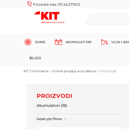
UKE!
SIGURNO PLAĆANJE PLATNIM KARTICAMA!
Pozovite nas: 011 4427900
GUME
AKUMULATORI
ULJA I AD
BLOG
KIT Commerce - Online prodaja auto delova
Proizvodi
PROIZVODI
Akumulatori
(18)
Resetujte filtere