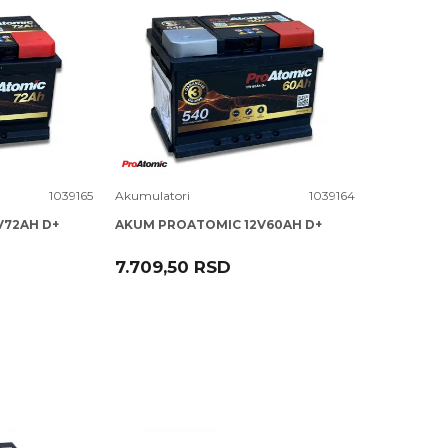
Uporedi
1039165
Akumulatori
1039164
V72AH D+
AKUM PROATOMIC 12V60AH D+
7.709,50
RSD