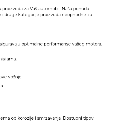
u proizvoda za Vaš automobil. Naša ponuda
ače i druge kategorije proizvoda neophodne za
 osiguravaju optimalne performanse vašeg motora.
isijama.
ove vožnje.
a.
tema od korozije i smrzavanja. Dostupni tipovi