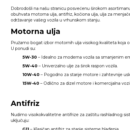
Dobrodošli na našu stranicu posvećenu širokom asortiman
obuhvata motorna ulja, antifriz, kočiona ulja, ulja za menj
održavanje vašeg vozila u vrhunskom stanju.
Motorna ulja
Pružamo bogat izbor motornih ulja visokog kvaliteta koja
U ponudi su:
5W-30
– Idealno za moderna vozila sa smanjenim em
5W-40
– Univerzalno ulje za širok raspon vozila.
10W-40
– Pogodno za starije motore i zahtevnije usl
15W-40
– Odlično za dizel motore i komercijalna vozil
Antifriz
Nudimo visokokvalitetne antifrize za zaštitu rashladnog sis
uključuju:
G11
– Klasičan antifriz za starije sisteme hlađenja.