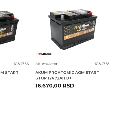
Uporedi
1084766
Akumulatori
1084765
M START
AKUM PROATOMIC AGM START
STOP 12V72AH D+
16.670,00
RSD