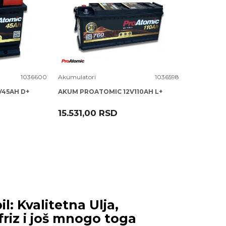
Uporedi
1036600
Akumulatori
1036598
V45AH D+
AKUM PROATOMIC 12V110AH L+
15.531,00
RSD
: Kvalitetna Ulja,
riz i još mnogo toga