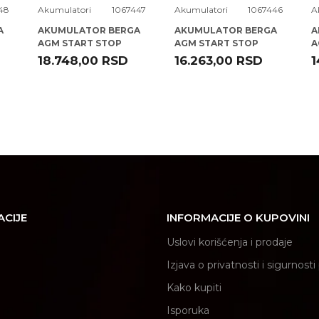
48
Akumulatori
1067447
Akumulatori
1067446
A
A
AKUMULATOR BERGA
AKUMULATOR BERGA
A
AGM START STOP
AGM START STOP
A
12V95AH D+ PB-N12 (
12V80AH D+ PB-N11 (
1
18.748,00
RSD
16.263,00
RSD
1
G14 EK950 )
F21 EK800 )
E
ACIJE
INFORMACIJE O KUPOVINI
Uslovi korišćenja i prodaje
Izjava o privatnosti i sigurnost
Kako kupiti
Isporuka