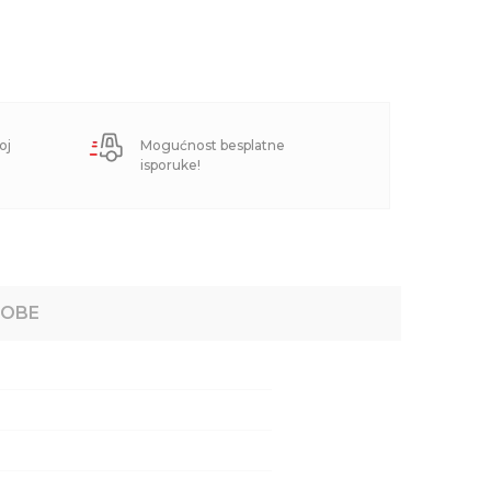
oj
Mogućnost besplatne
isporuke!
ROBE