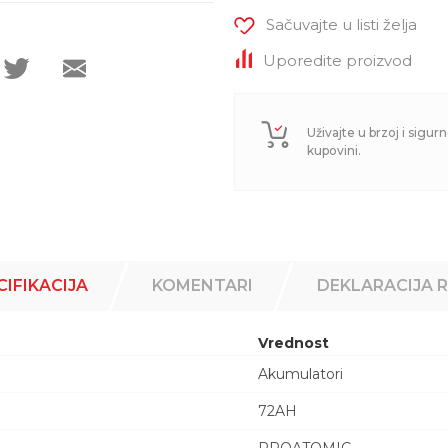
Sačuvajte u listi želja
Uporedite proizvod
Uživajte u brzoj i sigurn
kupovini.
CIFIKACIJA
KOMENTARI
DEKLARACIJA 
Vrednost
Akumulatori
72AH