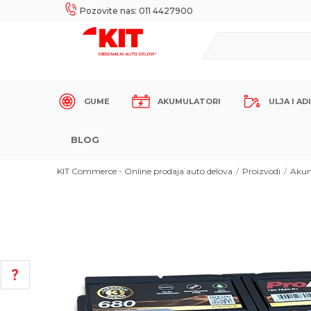
UKE!
SIGURNO PLAĆANJE PLATNIM KARTICAMA!
Pozovite nas: 011 4427900
GUME
AKUMULATORI
ULJA I AD
BLOG
KIT Commerce - Online prodaja auto delova
Proizvodi
Akum
POMOĆ PRI KUPOVINI