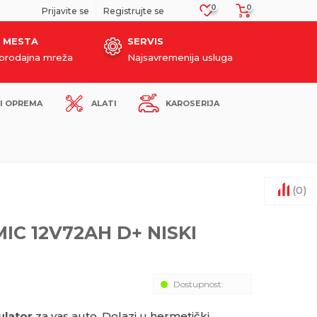
0
0
SIGURNO PLAĆANJE PLATNIM KARTICAMA!
Prijavite se
Registrujte se
 MESTA
SERVIS
oprodajna mreža
Najsavremenija usluga
I OPREMA
ALATI
KAROSERIJA
(
0
)
C 12V72AH D+ NISKI
Dostupnost:
lator
za vas auto. Dolazi u hermetički