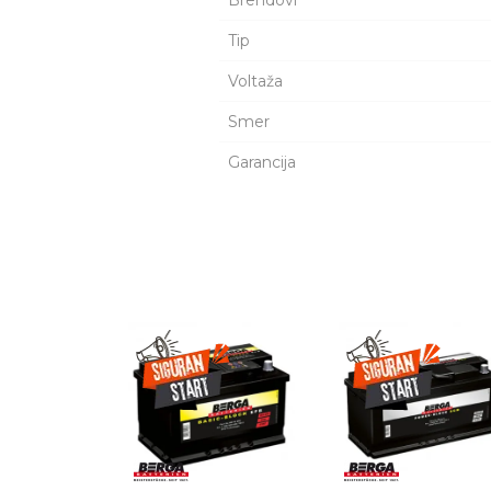
Brendovi
Tip
Voltaža
Smer
Garancija
Šifra Proizvoda
1039165
Ime/Nadimak
Naziv
AKUM PROATOMIC 
Kataloški broj:
533456
Zemlja
Češka Republika
porekla:
Proizvođač:
CLARIOS GERMAN
Uvoznik:
Poruka
KIT COMMERCE D.O
EAN kod:
8606107691961
Prava
Zagarantovana sva p
potrošača
potrošača