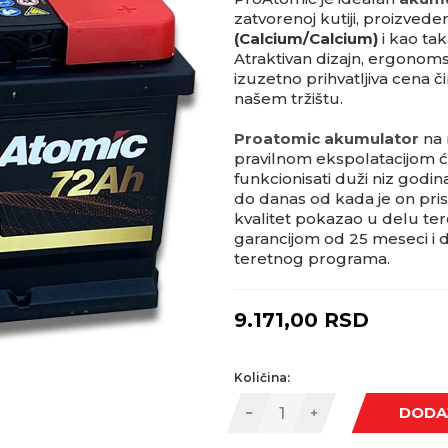
zatvorenoj kutiji, proizved
(Calcium/Calcium)
i kao ta
Atraktivan dizajn, ergonomsk
izuzetno prihvatljiva cena či
našem tržištu.
Proatomic akumulator
na 
pravilnom ekspolatacijom 
funkcionisati duži niz godin
do danas od kada je on pris
kvalitet pokazao u delu te
garancijom od 25 meseci i 
teretnog programa.
9.171,00
RSD
Količina:
DODA