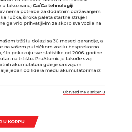
en u takozvanoj
Ca/Ca tehnologiji
kav nema potrebe za dodatnim održavanjem.
a ručka, široka paleta startne struje I
ne ga vrlo prihvatljivim za skoro sva vozila na
našem tržištu dolazi sa 36 meseci garancije, a
će na vašem putničkom vozilu besprekorno
a, što pokazuju sve statistike od 2006. godine
utan na tržištu. ProAtomic je takođe svoj
retnih akumulatora gde je sa svojom
dalje jedan od lidera među akumulatorima iz
Obavesti me o sniženju
J U KORPU