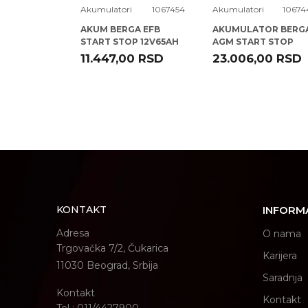
1067437
Akumulatori
1067454
Akumulatori
10674
OR BERGA
AKUM BERGA EFB
AKUMULATOR BERG
 STOP
START STOP 12V65AH
AGM START STOP
 BBH8 EFB (
D+ BBT6 EFB ( D54 )
12V105AH D+ PB-N13 (
0
RSD
11.447,00
RSD
23.006,00
RSD
H15 EK1050 )
POŠALJI
KONTAKT
INFORM
Adresa
O nama
Trgovačka 7/2, Čukarica
Karijera
11030 Beograd, Srbija
Saradnja
Kontakt
Kontakt