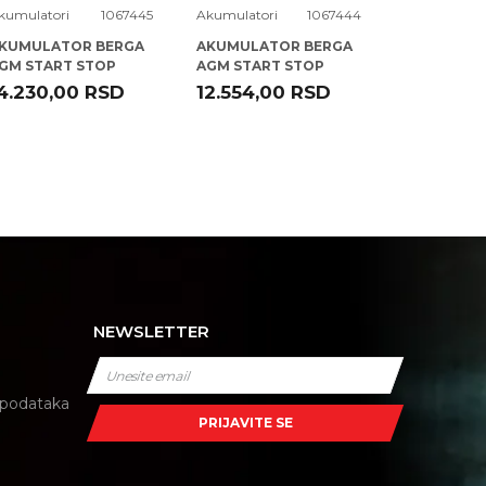
kumulatori
1067445
Akumulatori
1067444
Akumulatori
KUMULATOR BERGA
AKUMULATOR BERGA
AKUMULAT
GM START STOP
AGM START STOP
POWER BL
2V70AH D+ PB-N10 (
12V60AH D+ PB-N9 (
12V100AH D
4.230,00
RSD
12.554,00
RSD
13.266,0
39 EK700 )
D52 EK600 )
H3 EA1000 
NEWSLETTER
i podataka
PRIJAVITE SE