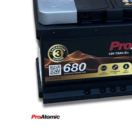
Za više informacija, pomoć i
porudžbine
011 4427900
Radno vreme
Radnim danom: 08-16h
Subotom: 08-14h
Nedeljom ne radimo
Pišite nam
office@kitcommerce.rs