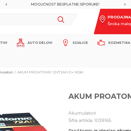
MOGUĆNOST BESPLATNE ISPORUKE!
PRODAJNA
Široka mal
ITIVI
AUTO DELOVI
SIJALICE
KOZMETIKA 
ulatori
AKUM PROATOMIC 12V72AH D+ NISKI
AKUM PROATOMI
Akumulatori
Šifra artikla:
1039165
ProAtomic je idealan
akumu