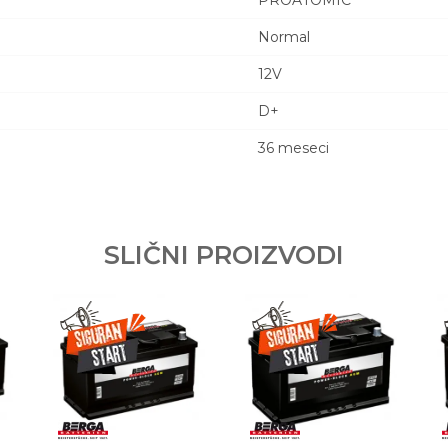
PROATOMIC
Normal
12V
D+
36 meseci
Email adresa
12V72AH D NISKI
SLIČNI PROIZVODI
Y GMBH & CO KGAA
.O.
rava kupaca po osnovu zakona o zaštiti