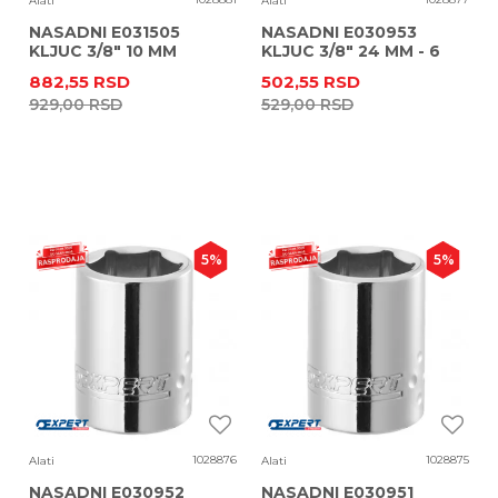
Alati
Alati
NASADNI E031505
NASADNI E030953
KLJUC 3/8" 10 MM
KLJUC 3/8" 24 MM - 6
DUBOKI 6 UGAONI
UGAONI
882,55
RSD
502,55
RSD
EXPERT
929,00
RSD
529,00
RSD
5
%
5
%
1028876
1028875
Alati
Alati
NASADNI E030952
NASADNI E030951