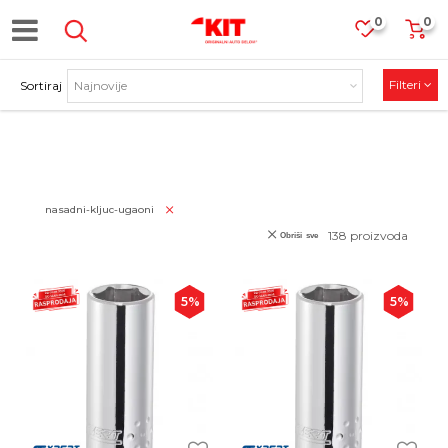
0
0
Filteri
Sortiraj
PROIZVODI
nasadni-kljuc-ugaoni
138
proizvoda
Obriši sve
5
%
5
%