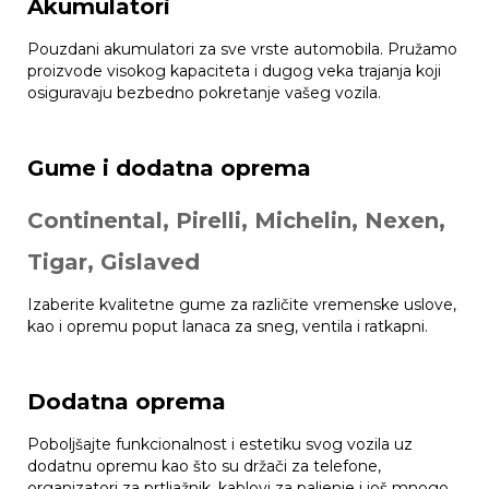
Akumulatori
Pouzdani akumulatori za sve vrste automobila. Pružamo
proizvode visokog kapaciteta i dugog veka trajanja koji
osiguravaju bezbedno pokretanje vašeg vozila.
Gume i dodatna oprema
Continental, Pirelli, Michelin, Nexen,
Tigar, Gislaved
Izaberite kvalitetne gume za različite vremenske uslove,
kao i opremu poput lanaca za sneg, ventila i ratkapni.
Dodatna oprema
Poboljšajte funkcionalnost i estetiku svog vozila uz
dodatnu opremu kao što su držači za telefone,
organizatori za prtljažnik, kablovi za paljenje i još mnogo