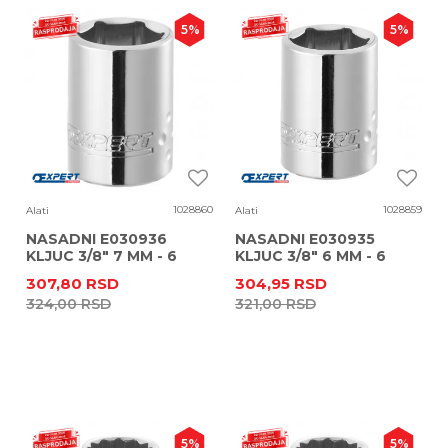
5
%
5
%
1028860
1028859
Alati
Alati
NASADNI E030936
NASADNI E030935
KLJUC 3/8" 7 MM - 6
KLJUC 3/8" 6 MM - 6
UGAONI
UGAONI
307,80
RSD
304,95
RSD
324,00
RSD
321,00
RSD
5
%
5
%