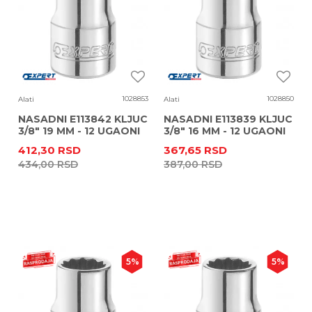
1028853
1028850
Alati
Alati
NASADNI E113842 KLJUC
NASADNI E113839 KLJUC
3/8" 19 MM - 12 UGAONI
3/8" 16 MM - 12 UGAONI
412,30
RSD
367,65
RSD
434,00
RSD
387,00
RSD
5
%
5
%