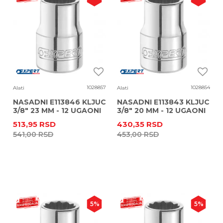
1028857
1028854
Alati
Alati
NASADNI E113846 KLJUC
NASADNI E113843 KLJUC
3/8" 23 MM - 12 UGAONI
3/8" 20 MM - 12 UGAONI
513,95
RSD
430,35
RSD
541,00
RSD
453,00
RSD
5
%
5
%