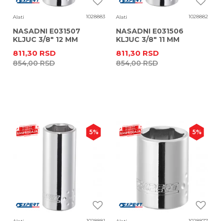
1028883
1028882
Alati
Alati
NASADNI E031507
NASADNI E031506
KLJUC 3/8" 12 MM
KLJUC 3/8" 11 MM
DUBOKI - 6 UGAONI
DUBOKI - 6 UGAONI
811,30
RSD
811,30
RSD
854,00
RSD
854,00
RSD
5
%
5
%
1028881
1028877