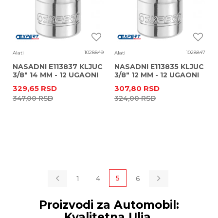
1028849
1028847
Alati
Alati
NASADNI E113837 KLJUC
NASADNI E113835 KLJUC
3/8" 14 MM - 12 UGAONI
3/8" 12 MM - 12 UGAONI
329,65
RSD
307,80
RSD
347,00
RSD
324,00
RSD
5
1
4
6
Proizvodi za Automobil:
Kvalitetna Ulja,