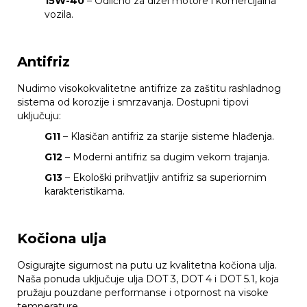
15W-40
– Odlično za dizel motore i komercijalna
vozila.
Antifriz
Nudimo visokokvalitetne antifrize za zaštitu rashladnog
sistema od korozije i smrzavanja. Dostupni tipovi
uključuju:
G11
– Klasičan antifriz za starije sisteme hlađenja.
G12
– Moderni antifriz sa dugim vekom trajanja.
G13
– Ekološki prihvatljiv antifriz sa superiornim
karakteristikama.
Kočiona ulja
Osigurajte sigurnost na putu uz kvalitetna kočiona ulja.
Naša ponuda uključuje ulja DOT 3, DOT 4 i DOT 5.1, koja
pružaju pouzdane performanse i otpornost na visoke
temperature.