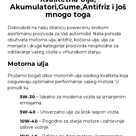
Akumulatori,Gume,Antifriz i još
mnogo toga
Dobrodošli na našu stranicu posvećenu širokom
asortimanu proizvoda za Vaš automobil. Naša ponuda
obuhvata motorna ulja, antifriz, kočiona ulja, ulja za
menjače i druge kategorije proizvoda neophodne za
održavanje vašeg vozila u vrhunskom stanju.
Motorna ulja
Pružamo bogat izbor motornih ulja visokog kvaliteta koja
osiguravaju optimalne performanse vašeg motora. U
ponudi su:
5W-30
– Idealno za moderna vozila sa smanjenim
emisijama.
5W-40
– Univerzalno ulje za širok raspon vozila.
10W-40
– Pogodno za starije motore i zahtevnije
uslove vožnje.