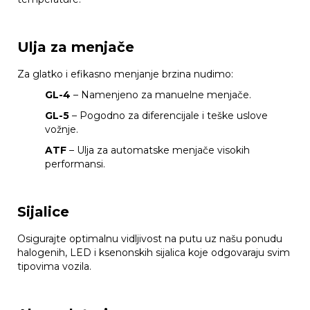
Ulja za menjače
Za glatko i efikasno menjanje brzina nudimo:
GL-4
– Namenjeno za manuelne menjače.
GL-5
– Pogodno za diferencijale i teške uslove
vožnje.
ATF
– Ulja za automatske menjače visokih
performansi.
Sijalice
Osigurajte optimalnu vidljivost na putu uz našu ponudu
halogenih, LED i ksenonskih sijalica koje odgovaraju svim
tipovima vozila.