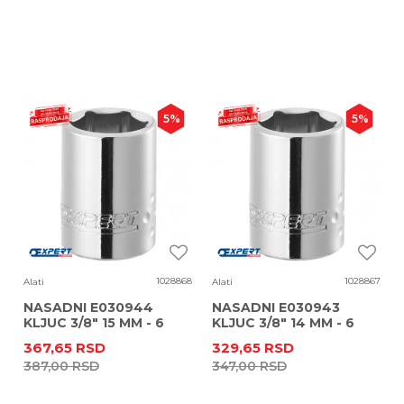
5
%
5
%
1028868
1028867
Alati
Alati
NASADNI E030944
NASADNI E030943
KLJUC 3/8" 15 MM - 6
KLJUC 3/8" 14 MM - 6
UGAONI
UGAONI
367,65
RSD
329,65
RSD
387,00
RSD
347,00
RSD