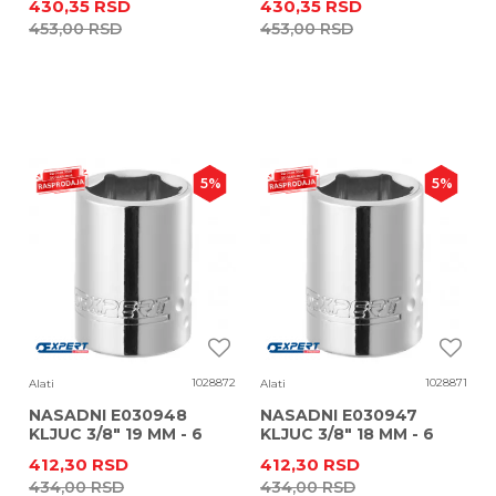
430,35
RSD
430,35
RSD
453,00
RSD
453,00
RSD
5
%
5
%
1028872
1028871
Alati
Alati
NASADNI E030948
NASADNI E030947
KLJUC 3/8" 19 MM - 6
KLJUC 3/8" 18 MM - 6
UGAONI
UGAONI
412,30
RSD
412,30
RSD
434,00
RSD
434,00
RSD