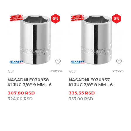
5
%
5
%
1028862
1028861
Alati
Alati
NASADNI E030938
NASADNI E030937
KLJUC 3/8" 9 MM - 6
KLJUC 3/8" 8 MM - 6
UGAONI
UGAONI
307,80
RSD
335,35
RSD
324,00
RSD
353,00
RSD