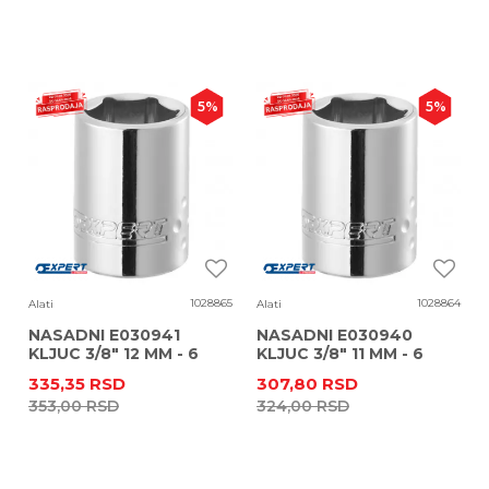
5
%
5
%
1028865
1028864
Alati
Alati
NASADNI E030941
NASADNI E030940
KLJUC 3/8" 12 MM - 6
KLJUC 3/8" 11 MM - 6
UGAONI
UGAONI
335,35
RSD
307,80
RSD
353,00
RSD
324,00
RSD