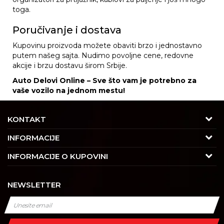
toga.
Poručivanje i dostava
Kupovinu proizvoda možete obaviti brzo i jednostavno
putem našeg sajta. Nudimo povoljne cene, redovne
akcije i brzu dostavu širom Srbije.
Auto Delovi Online – Sve što vam je potrebno za
vaše vozilo na jednom mestu!
KONTAKT
Adresa
INFORMACIJE
Trgovačka 7/2, Čukarica
O nama
INFORMACIJE O KUPOVINI
11030 Beograd, Srbija
Karijera
Uslovi korišćenja i prodaje
Kontakt
NEWSLETTER
Saradnja
Izjava o privatnosti i sigurnosti podataka
Tel : 011/4427900
Kontakt
Kako kupiti
Radno vreme
Najčešća pitanja
Isporuka
Radnim danom: 08-16h