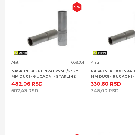
5
%
Uporedi
Uporedi
Alati
1038381
Alati
NASADNI KLJUC NR41127M 1/2" 27
NASADNI KLJUC NR4112
MM DUGI - 6 UGAONI - STARLINE
MM DUGI - 6 UGAONI -
482,06
RSD
330,60
RSD
507,43
RSD
348,00
RSD