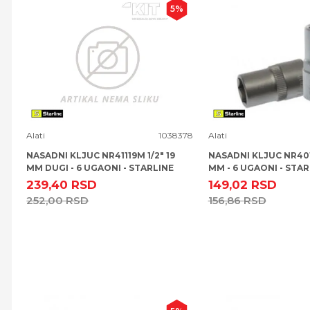
5
%
Uporedi
Uporedi
Alati
1038378
Alati
NASADNI KLJUC NR41119M 1/2" 19
NASADNI KLJUC NR401
MM DUGI - 6 UGAONI - STARLINE
MM - 6 UGAONI - STAR
239,40
RSD
149,02
RSD
252,00
RSD
156,86
RSD