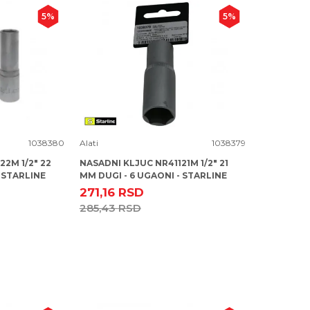
5
%
5
%
Uporedi
1038380
Alati
1038379
2M 1/2" 22
NASADNI KLJUC NR41121M 1/2" 21
 STARLINE
MM DUGI - 6 UGAONI - STARLINE
271,16
RSD
285,43
RSD