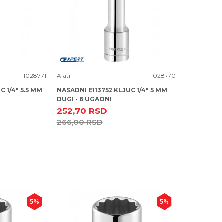
Uporedi
1028771
Alati
1028770
C 1/4" 5.5 MM
NASADNI E113752 KLJUC 1/4" 5 MM
DUGI - 6 UGAONI
252,70
RSD
266,00
RSD
5
%
5
%