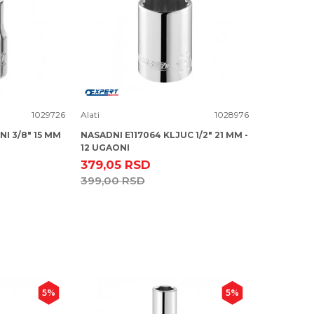
Uporedi
1029726
Alati
1028976
I 3/8" 15 MM
NASADNI E117064 KLJUC 1/2" 21 MM -
12 UGAONI
379,05
RSD
399,00
RSD
5
%
5
%