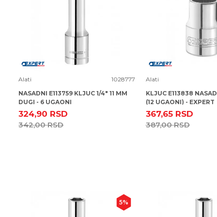
Uporedi
Uporedi
Alati
1028777
Alati
NASADNI E113759 KLJUC 1/4" 11 MM
KLJUC E113838 NASADN
DUGI - 6 UGAONI
(12 UGAONI) - EXPERT
324,90
RSD
367,65
RSD
342,00
RSD
387,00
RSD
5
%