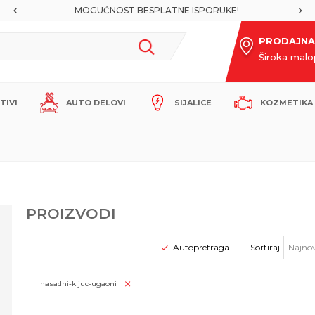
MOGUĆNOST BESPLATNE ISPORUKE!
PRODAJNA
Široka mal
ITIVI
AUTO DELOVI
SIJALICE
KOZMETIKA 
PROIZVODI
Autopretraga
Sortiraj
nasadni-kljuc-ugaoni