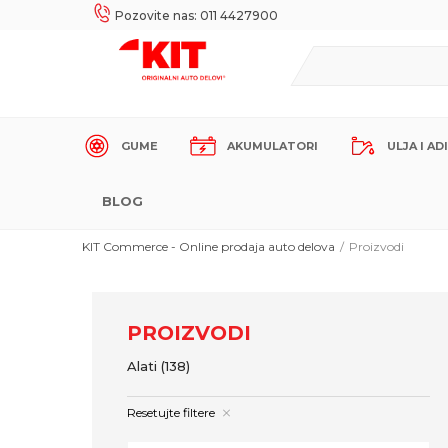
UKE!
SIGURNO PLAĆANJE PLATNIM KARTICAMA!
Pozovite nas: 011 4427900
GUME
AKUMULATORI
ULJA I AD
BLOG
KIT Commerce - Online prodaja auto delova
Proizvodi
PROIZVODI
Alati
(138)
Resetujte filtere