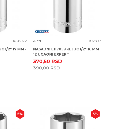
Uporedi
1028972
Alati
1028971
C 1/2" 17 MM -
NASADNI E117059 KLJUC 1/2" 16 MM
12 UGAONI EXPERT
370,50
RSD
390,00
RSD
5
%
5
%