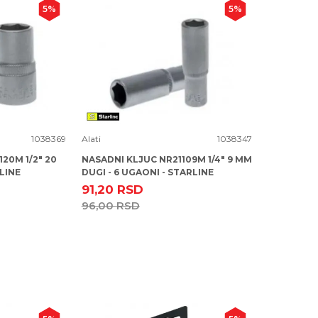
5
%
5
%
Uporedi
1038369
Alati
1038347
20M 1/2" 20
NASADNI KLJUC NR21109M 1/4" 9 MM
LINE
DUGI - 6 UGAONI - STARLINE
91,20
RSD
96,00
RSD