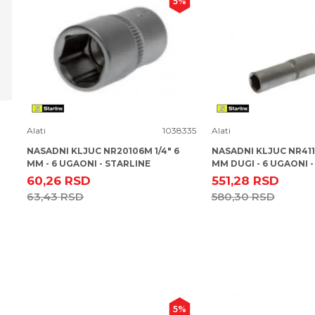
5
%
Uporedi
Uporedi
Alati
1038335
Alati
NASADNI KLJUC NR20106M 1/4" 6
NASADNI KLJUC NR411
MM - 6 UGAONI - STARLINE
MM DUGI - 6 UGAONI -
60,26
RSD
551,28
RSD
63,43
RSD
580,30
RSD
5
%