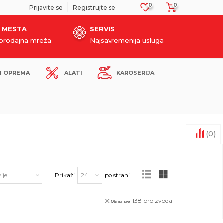
0
0
SIGURNO PLAĆANJE PLATNIM KARTICAMA!
Prijavite se
Registrujte se
 MESTA
SERVIS
oprodajna mreža
Najsavremenija usluga
I OPREMA
ALATI
KAROSERIJA
(
0
)
Prikaži
po strani
138
proizvoda
Obriši sve