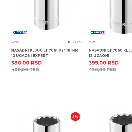
Uporedi
Uporedi
Alati
1028973
Alati
NASADNI KLJUC E117061 1/2" 18 MM
NASADNI E117060 KLJU
12 UGAONI EXPERT
12 UGAONI
380,00
RSD
399,00
RSD
400,00
RSD
420,00
RSD
5
%