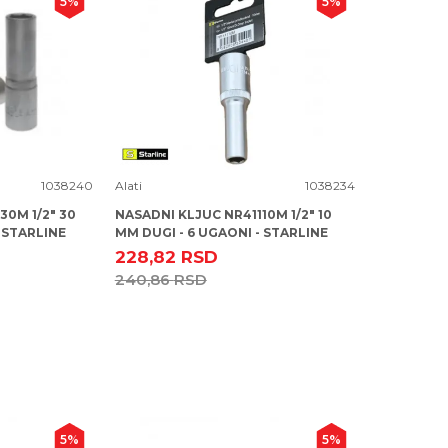
5
%
5
%
Uporedi
1038240
Alati
1038234
30M 1/2" 30
NASADNI KLJUC NR41110M 1/2" 10
 STARLINE
MM DUGI - 6 UGAONI - STARLINE
228,82
RSD
240,86
RSD
5
%
5
%