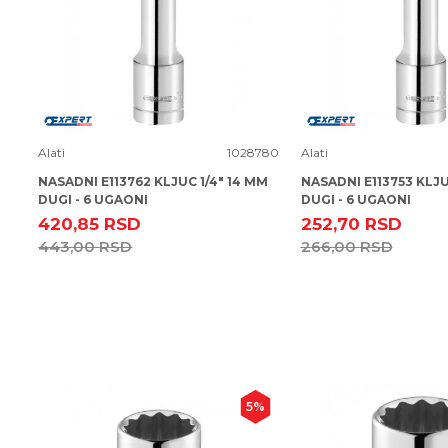
Uporedi
Uporedi
Alati
1028780
Alati
NASADNI E113762 KLJUC 1/4" 14 MM
NASADNI E113753 KLJU
DUGI - 6 UGAONI
DUGI - 6 UGAONI
420,85
RSD
252,70
RSD
443,00
RSD
266,00
RSD
5
%