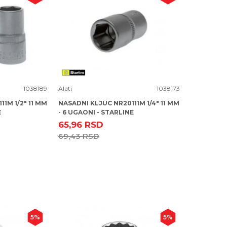
Uporedi
1038189
Alati
1038173
1M 1/2" 11 MM
NASADNI KLJUC NR20111M 1/4" 11 MM
E
- 6 UGAONI - STARLINE
65,96
RSD
69,43
RSD
5
%
5
%