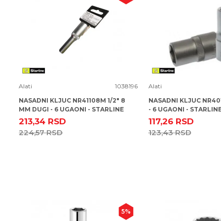
Uporedi
Uporedi
Alati
1038196
Alati
NASADNI KLJUC NR41108M 1/2" 8
NASADNI KLJUC NR4011
MM DUGI - 6 UGAONI - STARLINE
- 6 UGAONI - STARLIN
213,34
RSD
117,26
RSD
224,57
RSD
123,43
RSD
5
%