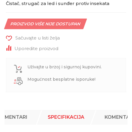
Čistač, strugač za led i sunđer protiv insekata
PROIZVOD VIŠE NIJE DOSTUPAN
Sačuvajte u listi želja
Uporedite proizvod
Uživajte u brzoj i sigurnoj kupovini.
Mogućnost besplatne isporuke!
KOMENTARI
SPECIFIKACIJA
KOMENTAR