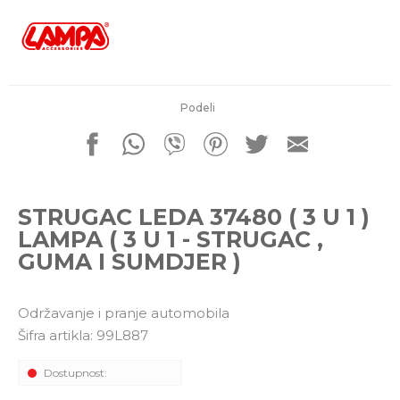
porudžbine
011 4427900
Radno vreme
Radnim danom: 08-16h
Subotom: 08-14h
Nedeljom ne radimo
Podeli
Pišite nam
office@kitcommerce.rs
STRUGAC LEDA 37480 ( 3 U 1 )
LAMPA ( 3 U 1 - STRUGAC ,
GUMA I SUMDJER )
Održavanje i pranje automobila
Šifra artikla:
99L887
Dostupnost: