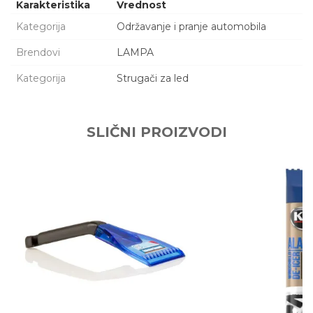
Karakteristika
Vrednost
Kategorija
Održavanje i pranje automobila
Brendovi
LAMPA
Kategorija
Strugači za led
Ime/Nadimak
SLIČNI PROIZVODI
Email adresa
Poruka