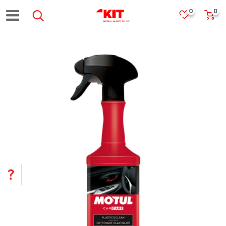
0
0
POMOĆ PRI KUPOVINI
Za više informacija, pomoć i