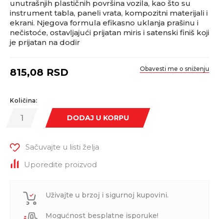
unutrašnjih plastičnih površina vozila, kao što su
instrument tabla, paneli vrata, kompozitni materijali i
ekrani. Njegova formula efikasno uklanja prašinu i
nečistoće, ostavljajući prijatan miris i satenski finiš koji
je prijatan na dodir
Obavesti me o sniženju
815,08
RSD
Količina:
DODAJ U KORPU
Sačuvajte u listi želja
Uporedite proizvod
Uživajte u brzoj i sigurnoj kupovini.
Mogućnost besplatne isporuke!