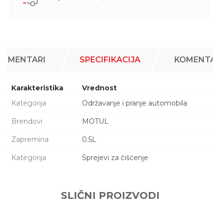
KOMENTARI
SPECIFIKACIJA
KOMENTAR
Karakteristika
Vrednost
Kategorija
Održavanje i pranje automobila
Brendovi
MOTUL
Zapremina
0.5L
Kategorija
Sprejevi za čišćenje
Ime/Nadimak
SLIČNI PROIZVODI
Email adresa