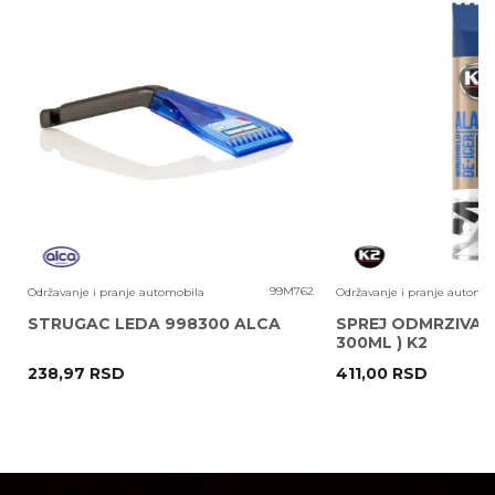
Poruka
2
99M762
Održavanje i pranje automobila
Održavanje i pranje automob
STRUGAC LEDA 998300 ALCA
SPREJ ODMRZIVAC 
300ML ) K2
238,97
RSD
411,00
RSD
POŠALJI