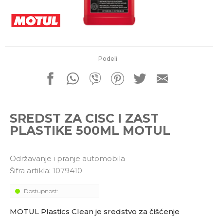
porudžbine
011 4427900
Radno vreme
Radnim danom: 08-16h
Subotom: 08-14h
Nedeljom ne radimo
Podeli
Pišite nam
office@kitcommerce.rs
SREDST ZA CISC I ZAST
PLASTIKE 500ML MOTUL
Održavanje i pranje automobila
Šifra artikla:
1079410
Dostupnost:
MOTUL Plastics Clean je sredstvo za čišćenje