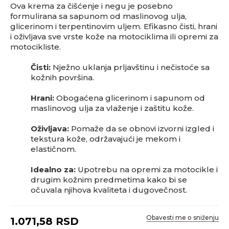
Ova krema za čišćenje i negu je posebno
formulirana sa sapunom od maslinovog ulja,
glicerinom i terpentinovim uljem. Efikasno čisti, hrani
i oživljava sve vrste kože na motociklima ili opremi za
motocikliste.
Čisti:
Nježno uklanja prljavštinu i nečistoće sa
kožnih površina.
Hrani:
Obogaćena glicerinom i sapunom od
maslinovog ulja za vlaženje i zaštitu kože.
Oživljava:
Pomaže da se obnovi izvorni izgled i
tekstura kože, održavajući je mekom i
elastičnom.
Idealno za:
Upotrebu na opremi za motocikle i
drugim kožnim predmetima kako bi se
očuvala njihova kvaliteta i dugovečnost.
Obavesti me o sniženju
1.071,58
RSD