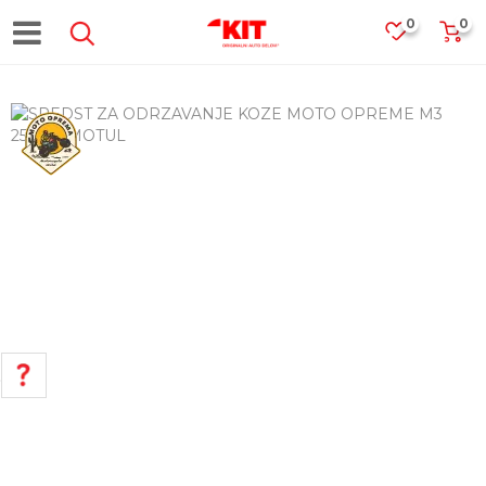
0
0
POMOĆ PRI KUPOVINI
Za više informacija, pomoć i