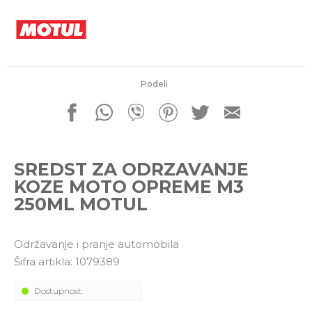
porudžbine
011 4427900
Radno vreme
Radnim danom: 08-16h
Subotom: 08-14h
Nedeljom ne radimo
Podeli
Pišite nam
office@kitcommerce.rs
SREDST ZA ODRZAVANJE
KOZE MOTO OPREME M3
250ML MOTUL
Održavanje i pranje automobila
Šifra artikla:
1079389
Dostupnost: