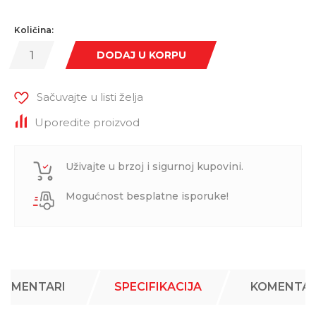
Količina:
DODAJ U KORPU
Sačuvajte u listi želja
Uporedite proizvod
Uživajte u brzoj i sigurnoj kupovini.
Mogućnost besplatne isporuke!
KOMENTARI
SPECIFIKACIJA
KOMENTAR