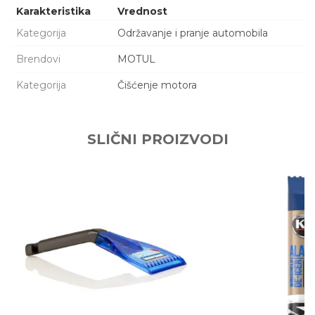
Karakteristika
Vrednost
Kategorija
Održavanje i pranje automobila
Brendovi
MOTUL
Kategorija
Čišćenje motora
Ime/Nadimak
SLIČNI PROIZVODI
Email adresa
Poruka