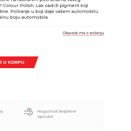
olour Polish. Lak sadrži pigment koji
ine. Poliranje u boji daje vašem automobilu
inalnu boju automobila.
Obavesti me o sniženju
J U KORPU
oj
Mogućnost besplatne
isporuke!