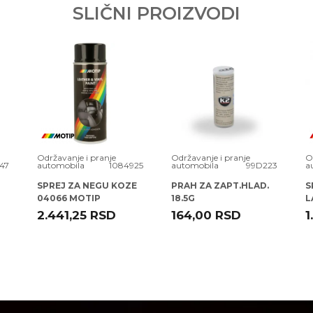
SLIČNI PROIZVODI
Održavanje i pranje
Održavanje i pranje
O
47
automobila
1084925
automobila
99D223
a
SPREJ ZA NEGU KOZE
PRAH ZA ZAPT.HLAD.
S
04066 MOTIP
18.5G
L
2.441,25
RSD
164,00
RSD
1