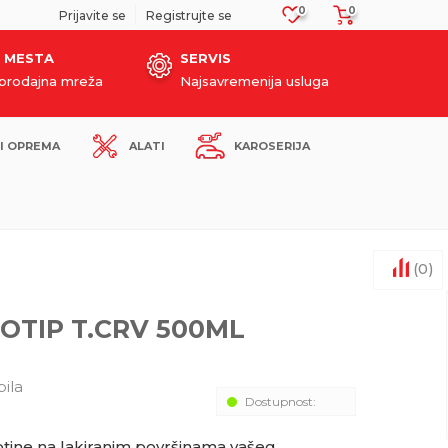
0
0
SIGURNO PLAĆANJE PLATNIM KARTICAMA!
Prijavite se
Registrujte se
 MESTA
SERVIS
oprodajna mreža
Najsavremenija usluga
I OPREMA
ALATI
KAROSERIJA
(
0
)
OTIP T.CRV 500ML
ila
Dostupnost:
tine na lakiranim površinama vašeg