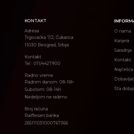
KONTAKT
INFORM
Adresa
O nama
Trgovačka 7/2, Čukarica
Karijera
11030 Beograd, Srbija
Saradnja
Kontakt
Kontakt
Tel : 011/4427900
Najčešća 
Radno vreme
Dobavljač
Radnim danom: 08-16h
Šta dobij
Subotom: 08-14h
Nedeljom ne radimo
Broj računa
Raiffeisen banka
265111031000767366