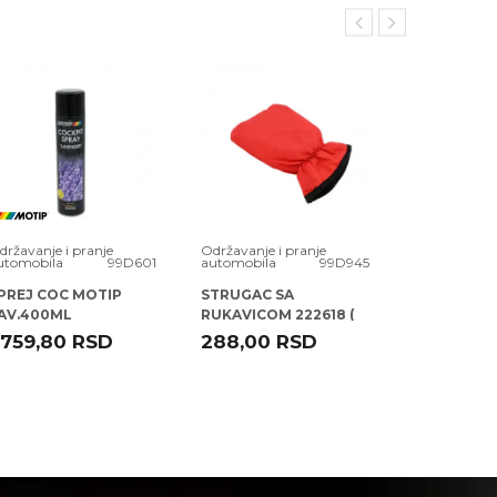
državanje i pranje
Održavanje i pranje
Održavanje i
utomobila
99D601
automobila
99D945
automobila
PREJ COC MOTIP
STRUGAC SA
SREDST ZA 
AV.400ML
RUKAVICOM 222618 (
PLASTIKE 
87381 ) HEADLINE
MOTUL
.759,80
RSD
288,00
RSD
815,08
R