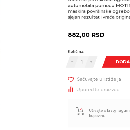
automobila pomoću MOTIP C
maskira površinske ogrebot
sjajan rezultat i vraća orig
882,00
RSD
Količina:
DODA
Sačuvajte u listi želja
Uporedite proizvod
Uživajte u brzoj i sigurn
kupovini.