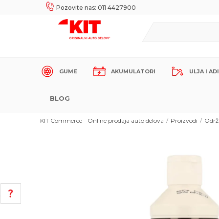
UKE!
SIGURNO PLAĆANJE PLATNIM KARTICAMA!
Pozovite nas: 011 4427900
GUME
AKUMULATORI
ULJA I AD
BLOG
KIT Commerce - Online prodaja auto delova
Proizvodi
Održ
POMOĆ PRI KUPOVINI