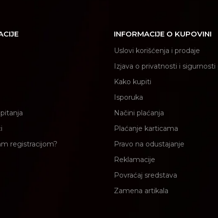
ACIJE
INFORMACIJE O KUPOVINI
Uslovi korišćenja i prodaje
Izjava o privatnosti i sigurnost
Kako kupiti
Isporuka
pitanja
Načini plaćanja
i
Plaćanje karticama
am registracijom?
Pravo na odustajanje
Reklamacije
Povraćaj sredstava
Zamena artikala