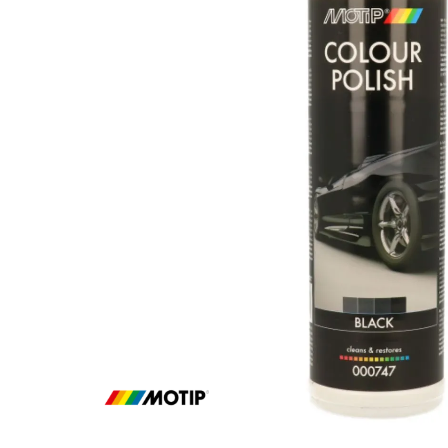
Za više informacija, pomoć i
porudžbine
011 4427900
Radno vreme
Radnim danom: 08-16h
Subotom: 08-14h
Nedeljom ne radimo
Pišite nam
office@kitcommerce.rs