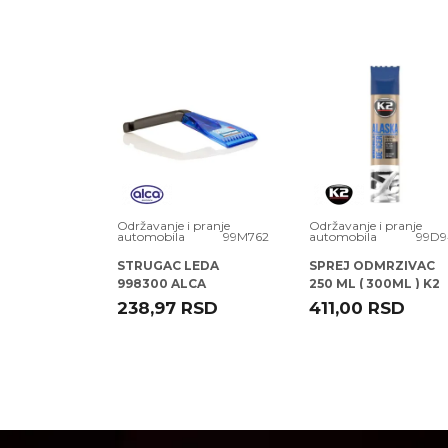
Poruka
 pranje
Održavanje i pranje
Održavanje i pranje
1079389
automobila
99M762
automobila
99D9
STRUGAC LEDA
SPREJ ODMRZIVAC
JE KOZE
998300 ALCA
250 ML ( 300ML ) K2
EME M3
RSD
238,97
RSD
411,00
RSD
POŠALJI
TUL