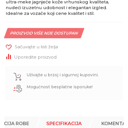
ultra-meke jagnjeće kože vrhunskog kvaliteta,
nudeći izuzetnu udobnost i elegantan izgled.
Idealne za vozače koji cene kvalitet i stil.
PROIZVOD VIŠE NIJE DOSTUPAN
Sačuvajte u listi želja
Uporedite proizvod
Uživajte u brzoj i sigurnoj kupovini.
Mogućnost besplatne isporuke!
ACIJA ROBE
SPECIFIKACIJA
KOMENTAR