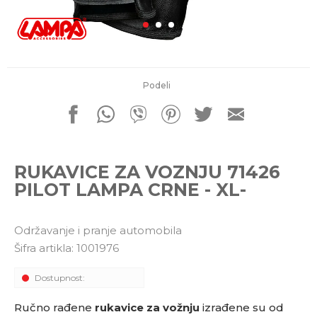
porudžbine
011 4427900
Radno vreme
Radnim danom: 08-16h
Subotom: 08-14h
Nedeljom ne radimo
Podeli
Pišite nam
office@kitcommerce.rs
RUKAVICE ZA VOZNJU 71426
PILOT LAMPA CRNE - XL-
Održavanje i pranje automobila
Šifra artikla:
1001976
Dostupnost:
Ručno rađene
rukavice za vožnju
izrađene su od