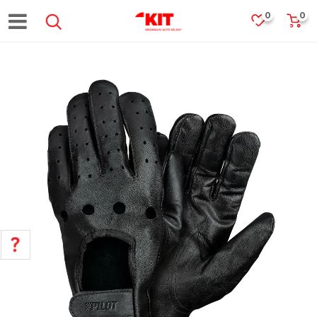
0
0
POMOĆ PRI KUPOVINI
Za više informacija, pomoć i