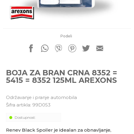
porudžbine
011 4427900
Radno vreme
Radnim danom: 08-16h
Subotom: 08-14h
Nedeljom ne radimo
Podeli
Pišite nam
office@kitcommerce.rs
BOJA ZA BRAN CRNA 8352 =
5415 = 8352 125ML AREXONS
Održavanje i pranje automobila
Šifra artikla:
99D053
Dostupnost:
Renev Black Spoiler je idealan za obnavljanje,