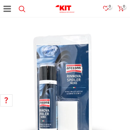
0
0
POMOĆ PRI KUPOVINI
Za više informacija, pomoć i