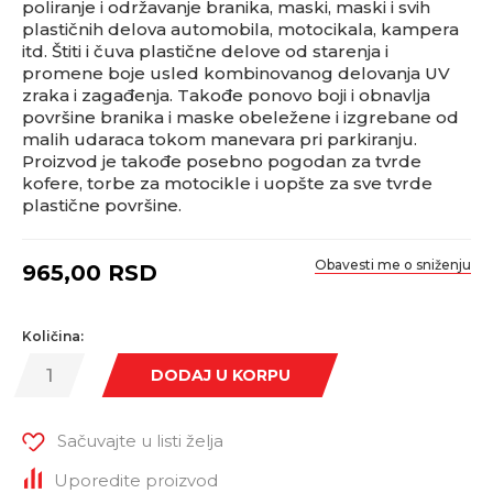
poliranje i održavanje branika, maski, maski i svih
plastičnih delova automobila, motocikala, kampera
itd. Štiti i čuva plastične delove od starenja i
promene boje usled kombinovanog delovanja UV
zraka i zagađenja. Takođe ponovo boji i obnavlja
površine branika i maske obeležene i izgrebane od
malih udaraca tokom manevara pri parkiranju.
Proizvod je takođe posebno pogodan za tvrde
kofere, torbe za motocikle i uopšte za sve tvrde
plastične površine.
Obavesti me o sniženju
965,00
RSD
Količina:
DODAJ U KORPU
Sačuvajte u listi želja
Uporedite proizvod