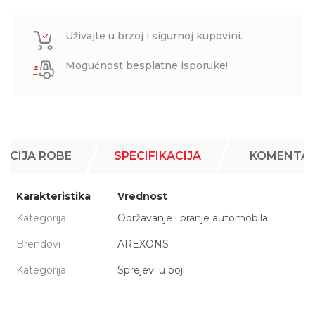
Uživajte u brzoj i sigurnoj kupovini.
Mogućnost besplatne isporuke!
ACIJA ROBE
SPECIFIKACIJA
KOMENTAR
Karakteristika
Vrednost
Kategorija
Održavanje i pranje automobila
Brendovi
AREXONS
Kategorija
Sprejevi u boji
Šifra Proizvoda
99D053
Ime/Nadimak
Naziv
BOJA ZA BRAN CRNA 8352 = 5415 = 8352 A