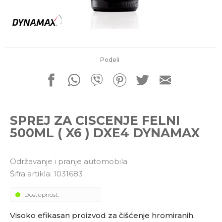
porudžbine
011 4427900
Radno vreme
Radnim danom: 08-16h
Subotom: 08-14h
Nedeljom ne radimo
Podeli
Pišite nam
office@kitcommerce.rs
SPREJ ZA CISCENJE FELNI
500ML ( X6 ) DXE4 DYNAMAX
Održavanje i pranje automobila
Šifra artikla:
1031683
Dostupnost:
Visoko efikasan proizvod za čišćenje hromiranih,