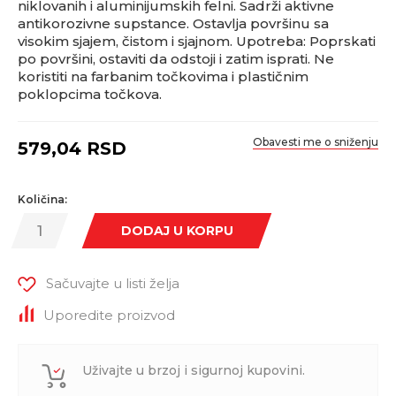
niklovanih i aluminijumskih felni. Sadrži aktivne
antikorozivne supstance. Ostavlja površinu sa
visokim sjajem, čistom i sjajnom. Upotreba: Poprskati
po površini, ostaviti da odstoji i zatim isprati. Ne
koristiti na farbanim točkovima i plastičnim
poklopcima točkova.
Obavesti me o sniženju
579,04
RSD
Količina:
DODAJ U KORPU
Sačuvajte u listi želja
Uporedite proizvod
Uživajte u brzoj i sigurnoj kupovini.