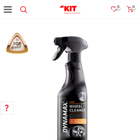
0
0
POMOĆ PRI KUPOVINI
Za više informacija, pomoć i