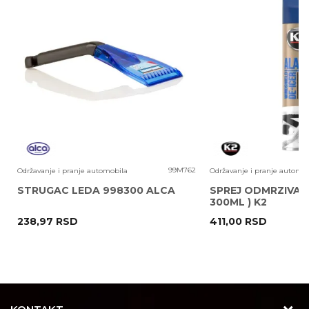
Uvoznik:
KIT COMMERCE D.O.O.
EAN kod:
8586016014108
Prava
Zagarantovana sva prava kupaca po osnovu zak
potrošača
potrošača
Poruka
9
99M762
Održavanje i pranje automobila
Održavanje i pranje automob
STRUGAC LEDA 998300 ALCA
SPREJ ODMRZIVAC 
L
300ML ) K2
238,97
RSD
411,00
RSD
POŠALJI