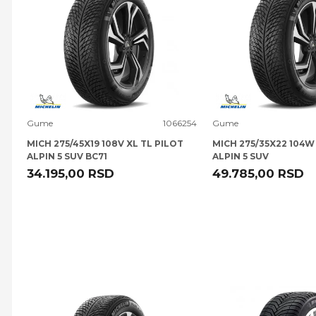
Uporedi
Uporedi
Gume
1066254
Gume
MICH 275/45X19 108V XL TL PILOT
MICH 275/35X22 104W
ALPIN 5 SUV BC71
ALPIN 5 SUV
34.195,00
RSD
49.785,00
RSD