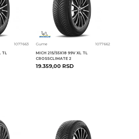
Uporedi
1077663
Gume
1077662
L TL
MICH 215/55X18 99V XL TL
CROSSCLIMATE 2
19.359,00
RSD