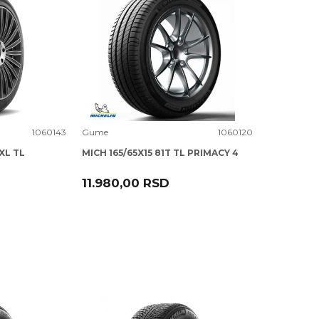
Uporedi
1060143
Gume
1060120
XL TL
MICH 165/65X15 81T TL PRIMACY 4
11.980,00
RSD