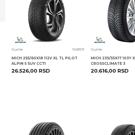
Uporedi
Uporedi
Gume
1061911
Gume
MICH 255/60X18 112V XL TL PILOT
MICH 235/55X17 103Y X
ALPIN 5 SUV CC71
CROSSCLIMATE 3
26.526,00
RSD
20.616,00
RSD