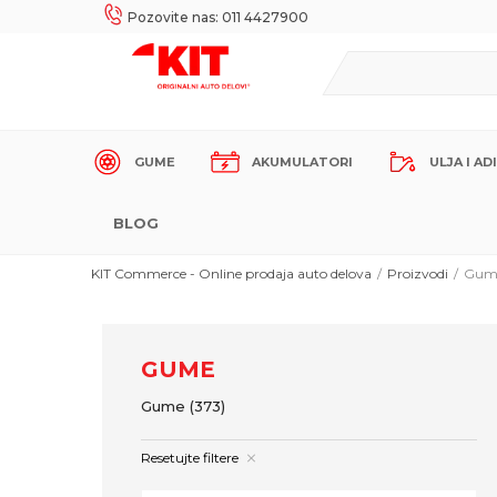
SIGURNO PLAĆANJE PLATNIM KARTICAMA!
Pozovite nas: 011 4427900
GUME
AKUMULATORI
ULJA I AD
BLOG
KIT Commerce - Online prodaja auto delova
Proizvodi
Gum
GUME
Gume
(373)
Resetujte filtere