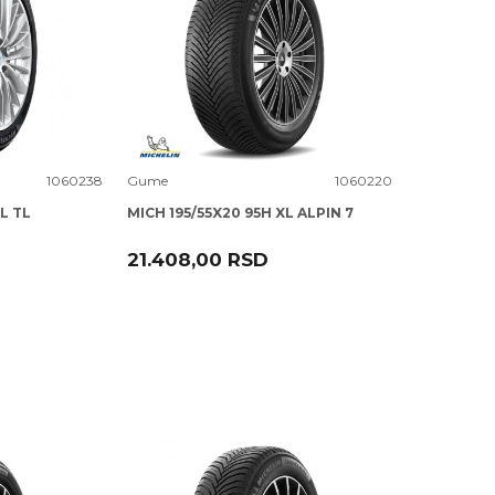
Uporedi
1060238
Gume
1060220
L TL
MICH 195/55X20 95H XL ALPIN 7
21.408,00
RSD