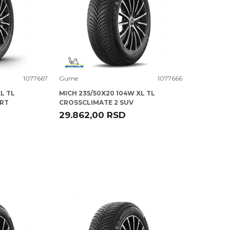
Uporedi
1077667
Gume
1077666
XL TL
MICH 235/50X20 104W XL TL
ORT
CROSSCLIMATE 2 SUV
29.862,00
RSD