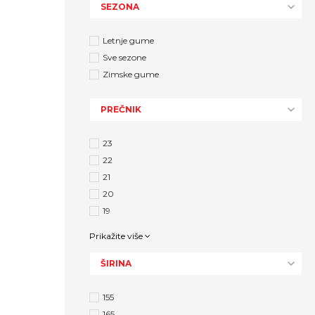
SEZONA
Letnje gume
Sve sezone
Zimske gume
PREČNIK
23
22
21
20
19
Prikažite više
ŠIRINA
155
165