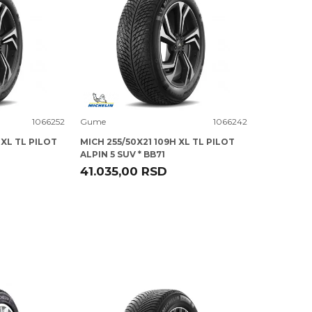
Uporedi
1066252
Gume
1066242
 XL TL PILOT
MICH 255/50X21 109H XL TL PILOT
ALPIN 5 SUV * BB71
41.035,00
RSD