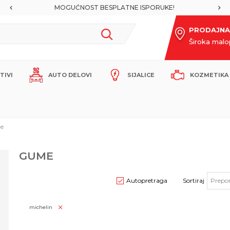
MOGUĆNOST BESPLATNE ISPORUKE!
SIGUR
PRODAJNA
Široka mal
ITIVI
AUTO DELOVI
SIJALICE
KOZMETIKA 
e
GUME
Autopretraga
Sortiraj
michelin