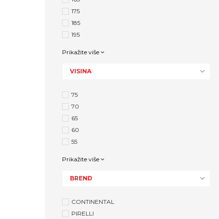
175
185
195
Prikažite više
VISINA
75
70
65
60
55
Prikažite više
BREND
CONTINENTAL
PIRELLI