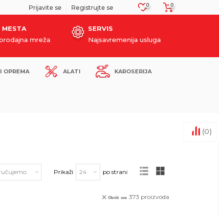
0
0
NO PLAĆANJE PLATNIM KARTICAMA!
Prijavite se
Registrujte se
 MESTA
SERVIS
oprodajna mreža
Najsavremenija usluga
I OPREMA
ALATI
KAROSERIJA
(
0
)
Prikaži
po strani
373
proizvoda
Obriši sve