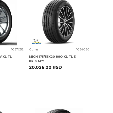
Uporedi
1067052
Gume
1064060
W XL TL
MICH 175/55X20 89Q XL TL E
PRIMACY
20.026,00
RSD