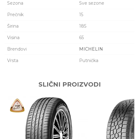
Sezona
Sve sezone
Prečnik
15
Širina
185
Visina
65
Brendovi
MICHELIN
Vrsta
Putnička
Ime/Nadimak
SLIČNI PROIZVODI
Email adresa
Poruka