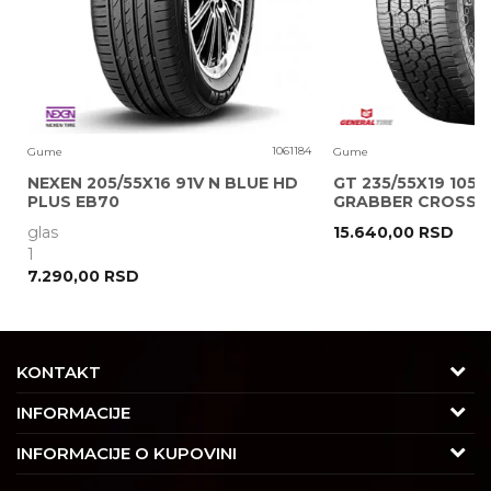
0
1061184
Gume
Gume
NEXEN 205/55X16 91V N BLUE HD
GT 235/55X19 105V
PLUS EB70
GRABBER CROSS A
glas
15.640,00
RSD
POŠALJI
1
7.290,00
RSD
KONTAKT
Adresa
INFORMACIJE
Trgovačka 7/2, Čukarica
O nama
INFORMACIJE O KUPOVINI
11030 Beograd, Srbija
Karijera