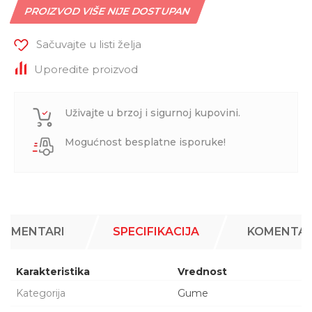
PROIZVOD VIŠE NIJE DOSTUPAN
Sačuvajte u listi želja
Uporedite proizvod
Uživajte u brzoj i sigurnoj kupovini.
Mogućnost besplatne isporuke!
KOMENTARI
SPECIFIKACIJA
KOMENTAR
Karakteristika
Vrednost
Kategorija
Gume