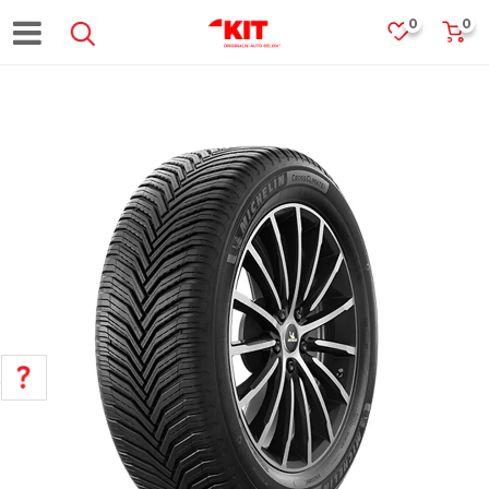
0
0
POMOĆ PRI KUPOVINI
Za više informacija, pomoć i