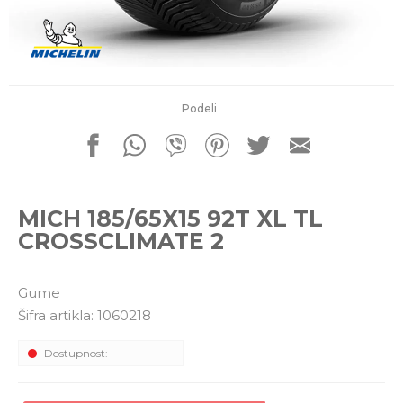
porudžbine
011 4427900
Radno vreme
Radnim danom: 08-16h
Subotom: 08-14h
Nedeljom ne radimo
Podeli
Pišite nam
office@kitcommerce.rs
MICH 185/65X15 92T XL TL
CROSSCLIMATE 2
Gume
Šifra artikla:
1060218
Dostupnost: