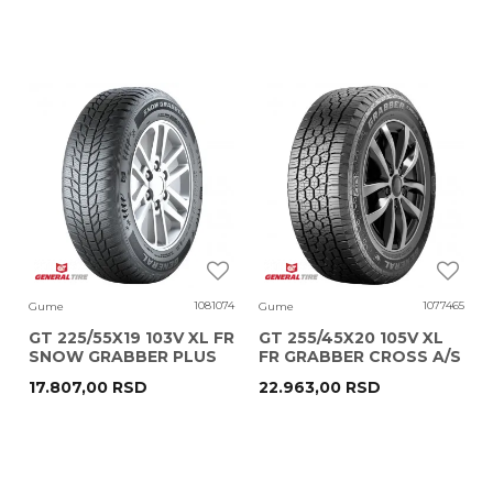
1081074
1077465
Gume
Gume
GT 225/55X19 103V XL FR
GT 255/45X20 105V XL
SNOW GRABBER PLUS
FR GRABBER CROSS A/S
17.807,00
RSD
22.963,00
RSD