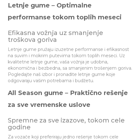
Letnje gume – Optimalne
performanse tokom toplih meseci
Efikasna vožnja uz smanjenje
troškova goriva
Letnje gume pružaju izuzetne performanse i efikasnost
na suvim i mokrim putevima tokom toplih meseci. Uz
kvalitetne letnje gume, vaša vožnja je udobna,
ekonomična i bezbedna, sa smanjenim trošenjem goriva.
Pogledajte naš izbor i pronađite letnje gume koje
odgovaraju vašim potrebama i budžetu.
All Season gume – Praktično rešenje
za sve vremenske uslove
Spremne za sve izazove, tokom cele
godine
Za vozače koji preferiraju jedno rešenje tokom cele