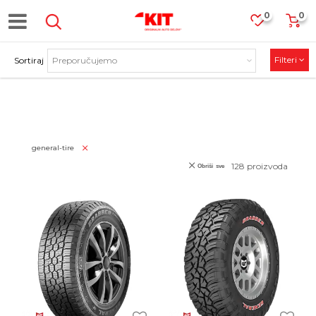
0
0
Filteri
Sortiraj
GUME
general-tire
128
proizvoda
Obriši sve