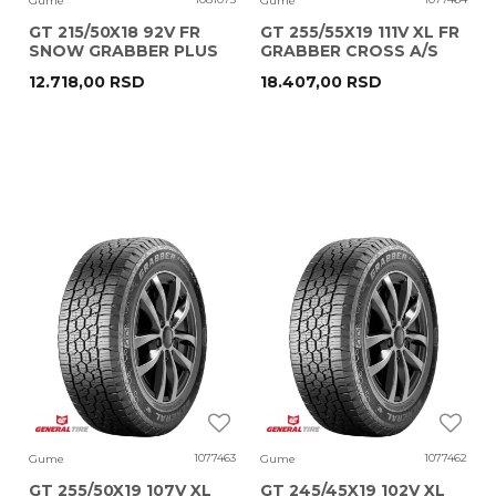
Gume
Gume
GT 215/50X18 92V FR
GT 255/55X19 111V XL FR
SNOW GRABBER PLUS
GRABBER CROSS A/S
12.718,00
RSD
18.407,00
RSD
1077463
1077462
Gume
Gume
GT 255/50X19 107V XL
GT 245/45X19 102V XL