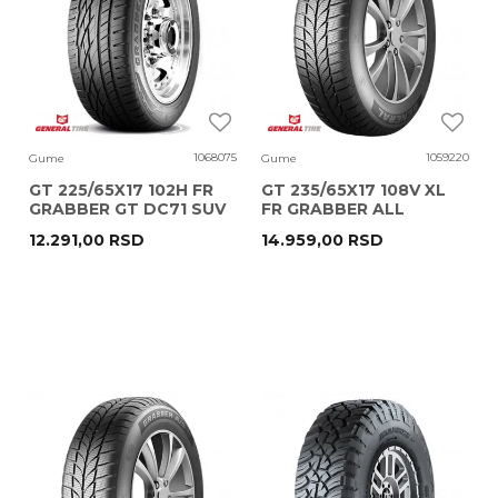
1068075
1059220
Gume
Gume
GT 225/65X17 102H FR
GT 235/65X17 108V XL
GRABBER GT DC71 SUV
FR GRABBER ALL
SEASON 365 SUV EC72
12.291,00
RSD
14.959,00
RSD