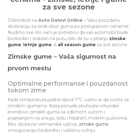
za sve sezone
Dobrodošli na
Auto Delovi Online
– Vašu pouzdanu
destinaciju za širok izbor guma po pristupačnim cenama!
Nudimo sve što vam je potrebno da vaš automobil bude
bezbedan i stabilan na putu, bilo da su u pitanju
zimske
gume
,
letnje gume
, ili
all season gume
za sve sezone.
Zimske gume – Vaša sigurnost na
prvom mestu
Optimalne performanse i pouzdanost
tokom zime
Kada temperatura padne ispod 7°C, važno je da vozite sa
zimskim gumama. Naša ponuda obuhvata vrhunske
brendove zimskih guma sa odličnom vučom i
prijanjanjem na snegu, ledu i hladnim, mokrim putevima.
Bez obzira na vremenske uslove,
zimske gume
omogućavaju bezbednu i udobnu vožnju.