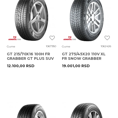
1067950
1062426
Gume
Gume
GT 215/70X16 100H FR
GT 275/45X20 110V XL
GRABBER GT PLUS SUV
FR SNOW GRABBER
PLUS SUV EC73
12.100,00
RSD
19.001,00
RSD