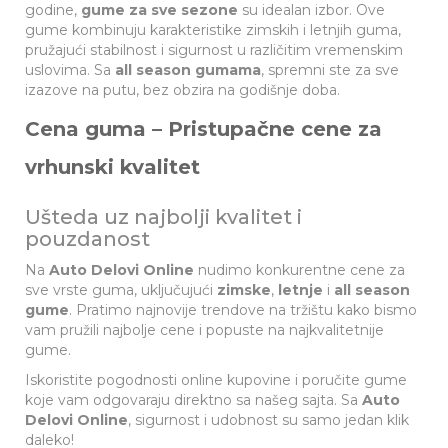
godine,
gume za sve sezone
su idealan izbor. Ove
gume kombinuju karakteristike zimskih i letnjih guma,
pružajući stabilnost i sigurnost u različitim vremenskim
uslovima. Sa
all season gumama
, spremni ste za sve
izazove na putu, bez obzira na godišnje doba.
Cena guma – Pristupačne cene za
vrhunski kvalitet
Ušteda uz najbolji kvalitet i
pouzdanost
Na
Auto Delovi Online
nudimo konkurentne cene za
sve vrste guma, uključujući
zimske
,
letnje
i
all season
gume
. Pratimo najnovije trendove na tržištu kako bismo
vam pružili najbolje cene i popuste na najkvalitetnije
gume.
Iskoristite pogodnosti online kupovine i poručite gume
koje vam odgovaraju direktno sa našeg sajta. Sa
Auto
Delovi Online
, sigurnost i udobnost su samo jedan klik
daleko!