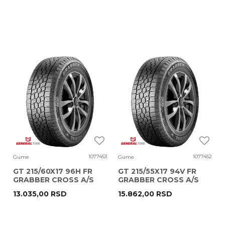
1077453
1077452
Gume
Gume
GT 215/60X17 96H FR
GT 215/55X17 94V FR
GRABBER CROSS A/S
GRABBER CROSS A/S
13.035,00
RSD
15.862,00
RSD