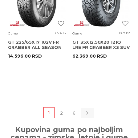
1059218
1059182
Gume
Gume
GT 225/65X17 102V FR
GT 35X12.50X20 121Q
GRABBER ALL SEASON
LRE FR GRABBER X3 SUV
365 SUV EC72
14.596,00
RSD
62.369,00
RSD
1
2
6
Kupovina guma po najboljim
cenama - zimske, letnje i gume