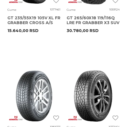
1077461
1059124
Gume
Gume
GT 235/55X19 105V XL FR
GT 265/60X18 119/116Q
GRABBER CROSS A/S
LRE FR GRABBER X3 SUV
15.640,00
RSD
30.780,00
RSD
1081073
1077464