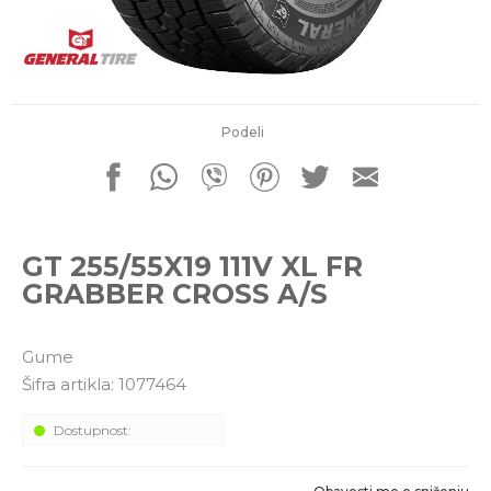
porudžbine
011 4427900
Radno vreme
Radnim danom: 08-16h
Subotom: 08-14h
Nedeljom ne radimo
Podeli
Pišite nam
office@kitcommerce.rs
GT 255/55X19 111V XL FR
GRABBER CROSS A/S
Gume
Šifra artikla:
1077464
Dostupnost: