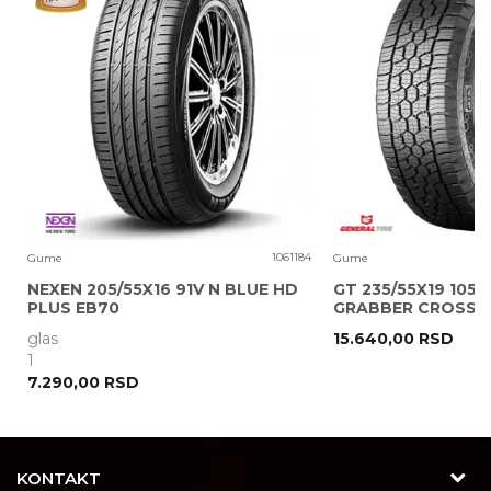
Poruka
0
1061184
Gume
Gume
NEXEN 205/55X16 91V N BLUE HD
GT 235/55X19 105V
PLUS EB70
GRABBER CROSS A
glas
15.640,00
RSD
POŠALJI
1
7.290,00
RSD
KONTAKT