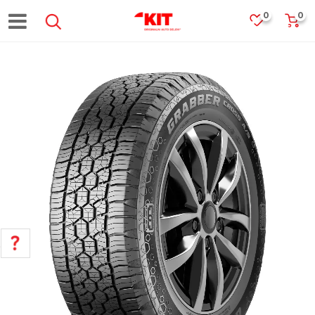
0
0
POMOĆ PRI KUPOVINI
Za više informacija, pomoć i