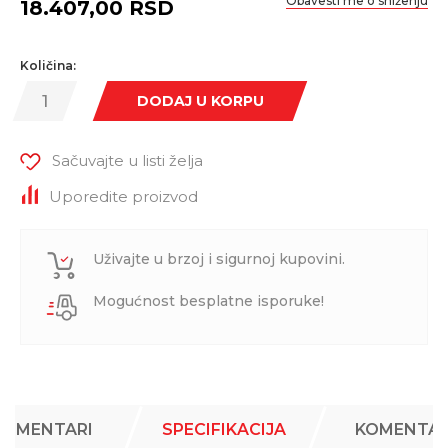
Obavesti me o sniženju
18.407,00
RSD
Količina:
DODAJ U KORPU
Sačuvajte u listi želja
Uporedite proizvod
Uživajte u brzoj i sigurnoj kupovini.
Mogućnost besplatne isporuke!
KOMENTARI
SPECIFIKACIJA
KOMENTAR