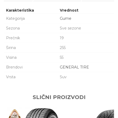
Karakteristika
Vrednost
Kategorija
Gume
Sezona
Sve sezone
Prečnik
19
Širina
255
Visina
55
Brendovi
GENERAL TIRE
Vrsta
Suv
Ime/Nadimak
SLIČNI PROIZVODI
Email adresa