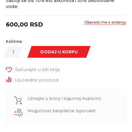
Sastoji se od 70% etil alkohola i 30% destilovane
vode.
Obavesti me o sniženju
600,00
RSD
Količina:
DODAJ U KORPU
Sačuvajte u listi želja
Uporedite proizvod
Uživajte u brzoj i sigurnoj kupovini.
Mogućnost besplatne isporuke!