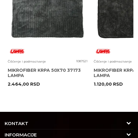
Prava
Zagarantovana sva prava kupaca po osnovu zak
Poruka
potrošača:
9
1087521
Čišćenje i podmazivanje
Čišćenje i podmazivanje
MIKROFIBER KRPA 50X70 37173
MIKROFIBER KRPA 
LAMPA
LAMPA
2.464,00
RSD
1.120,00
RSD
POŠALJI
KONTAKT
Adresa
INFORMACIJE