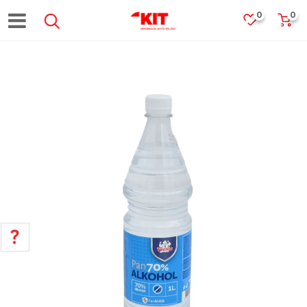
0
0
POMOĆ PRI KUPOVINI
Za više informacija, pomoć i