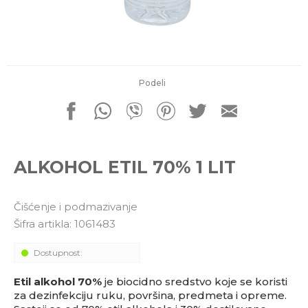
porudžbine
011 4427900
Radno vreme
Radnim danom: 08-16h
Subotom: 08-14h
Nedeljom ne radimo
Podeli
Pišite nam
office@kitcommerce.rs
ALKOHOL ETIL 70% 1 LIT
Čišćenje i podmazivanje
Šifra artikla:
1061483
Dostupnost:
Etil alkohol 70%
je biocidno sredstvo koje se koristi
za dezinfekciju ruku, površina, predmeta i opreme.