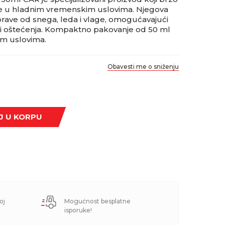
e u hladnim vremenskim uslovima. Njegova
ti brave od snega, leda i vlage, omogućavajući
ći oštećenja. Kompaktno pakovanje od 50 ml
kim uslovima.
Obavesti me o sniženju
J U KORPU
oj
Mogućnost besplatne
isporuke!