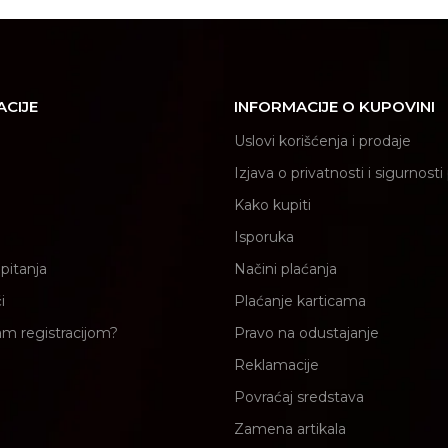
ACIJE
INFORMACIJE O KUPOVINI
Uslovi korišćenja i prodaje
Izjava o privatnosti i sigurnost
Kako kupiti
Isporuka
pitanja
Načini plaćanja
i
Plaćanje karticama
am registracijom?
Pravo na odustajanje
Reklamacije
Povraćaj sredstava
Zamena artikala