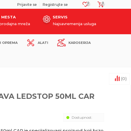
0
0
SIGURNO PLAĆANJE PLATNIM KARTICAMA!
Prijavite se
Registrujte se
 MESTA
SERVIS
oprodajna mreža
Najsavremenija usluga
I OPREMA
ALATI
KAROSERIJA
(
0
)
AVA LEDSTOP 50ML CAR
Dostupnost:
ml CAR je specijalizovani proizvod koji brzo