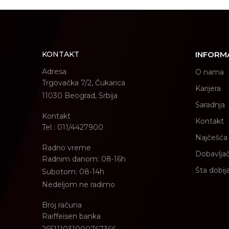
KONTAKT
INFORM
Adresa
O nama
Trgovačka 7/2, Čukarica
Karijera
11030 Beograd, Srbija
Saradnja
Kontakt
Kontakt
Tel : 011/4427900
Najčešća 
Radno vreme
Dobavljač
Radnim danom: 08-16h
Šta dobij
Subotom: 08-14h
Nedeljom ne radimo
Broj računa
Raiffeisen banka