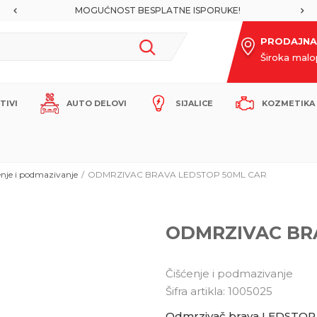
MOGUĆNOST BESPLATNE ISPORUKE!
PRODAJNA
Široka mal
ITIVI
AUTO DELOVI
SIJALICE
KOZMETIKA 
enje i podmazivanje
ODMRZIVAC BRAVA LEDSTOP 50ML CAR
ODMRZIVAC BR
Čišćenje i podmazivanje
Šifra artikla:
1005025
Odmrzivač brava LEDSTOP 50