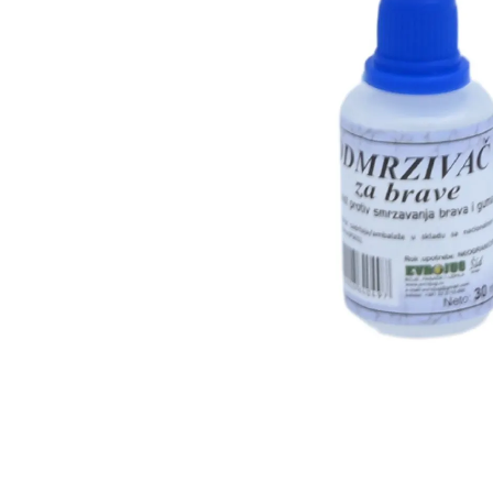
Za više informacija, pomoć i
porudžbine
011 4427900
Radno vreme
Radnim danom: 08-16h
Subotom: 08-14h
Nedeljom ne radimo
Pišite nam
office@kitcommerce.rs