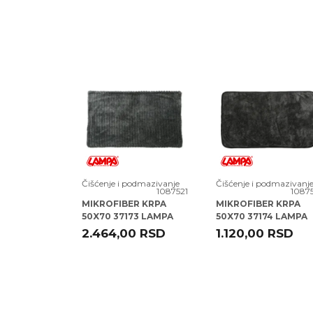
Naziv:
ODMRZIVAC BRAV
Kataloški broj:
300101
Zemlja
Srbija
porekla:
Proizvođač:
S.Z.T.R. EVROJUG
Poruka
Uvoznik:
KIT COMMERCE D.O
EAN kod:
8606006642903
Prava
Zagarantovana sva p
potrošača:
odmazivanje
Čišćenje i podmazivanje
Čišćenje i podmazivanj
1080949
1087521
1087
 ZA
MIKROFIBER KRPA
MIKROFIBER KRPA
 ZASTITU
50X70 37173 LAMPA
50X70 37174 LAMPA
MOR ALL
RSD
2.464,00
RSD
1.120,00
RSD
POŠALJI