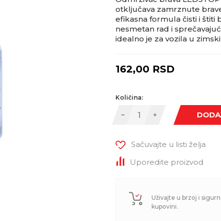
otključava zamrznute brav
efikasna formula čisti i šti
nesmetan rad i sprečavaju
idealno je za vozila u zims
162,00
RSD
Količina:
DODA
Sačuvajte u listi želja
Uporedite proizvod
Uživajte u brzoj i sigurn
kupovini.