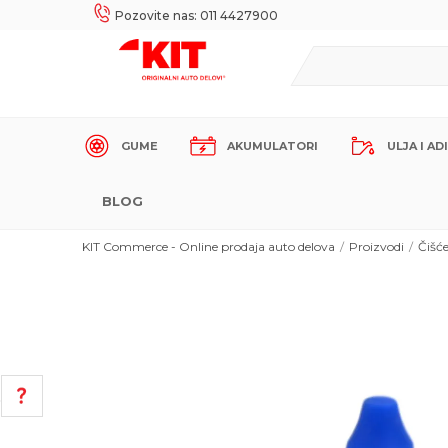
UKE!
SIGURNO PLAĆANJE PLATNIM KARTICAMA!
Pozovite nas: 011 4427900
GUME
AKUMULATORI
ULJA I AD
BLOG
KIT Commerce - Online prodaja auto delova
Proizvodi
Čišć
POMOĆ PRI KUPOVINI