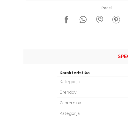
Podeli
SPE
Karakteristika
Kategorija
Brendovi
Zapremina
Kategorija
Šifra proizvoda:
1005025
Ime/Nadimak