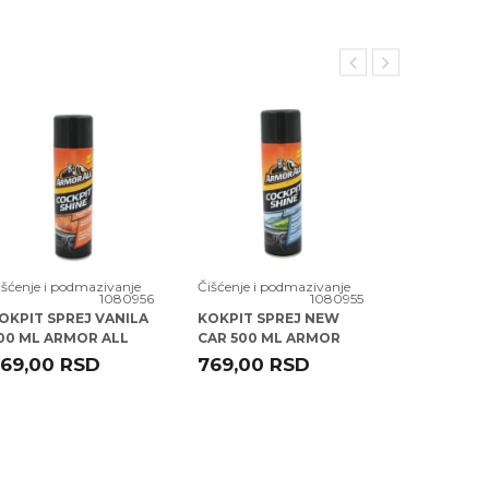
išćenje i podmazivanje
Čišćenje i podmazivanje
Čišćenje i p
1080956
1080955
OKPIT SPREJ VANILA
KOKPIT SPREJ NEW
MIKROFIB 
00 ML ARMOR ALL
CAR 500 ML ARMOR
UNIVERZA
86500EN)
ALL (83500ML)
NAMENU A
69,00
RSD
769,00
RSD
384,00
(40017EN)