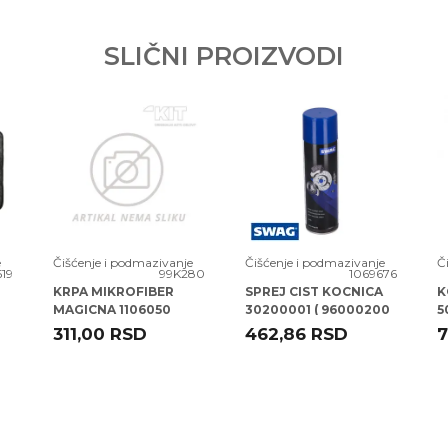
A LEDSTOP 50ML CAR
SLIČNI PROIZVODI
.O.
rava kupaca po osnovu zakona o zaštiti potrošača
e
Čišćenje i podmazivanje
Čišćenje i podmazivanje
Č
519
99K280
1069676
KRPA MIKROFIBER
SPREJ CIST KOCNICA
K
MAGICNA 1106050
30200001 ( 96000200
5
700115
PFC105 ) SWAG 500ML
(
311,00
RSD
462,86
RSD
7