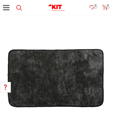
0
0
POMOĆ PRI KUPOVINI
Za više informacija, pomoć i