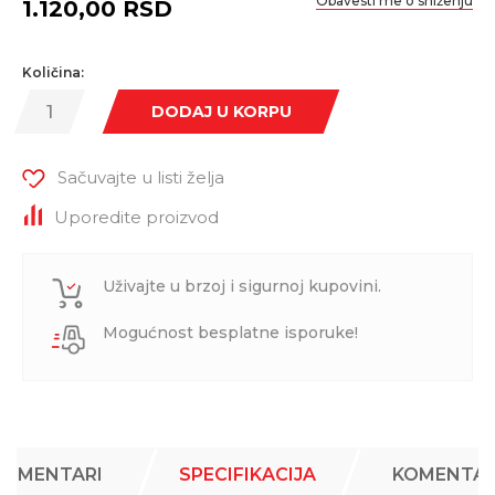
Obavesti me o sniženju
1.120,00
RSD
Količina:
DODAJ U KORPU
Sačuvajte u listi želja
Uporedite proizvod
Uživajte u brzoj i sigurnoj kupovini.
Mogućnost besplatne isporuke!
KOMENTARI
SPECIFIKACIJA
KOMENTAR