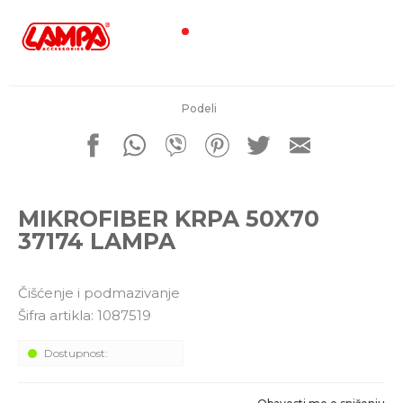
porudžbine
011 4427900
Radno vreme
Radnim danom: 08-16h
Subotom: 08-14h
Nedeljom ne radimo
Podeli
Pišite nam
office@kitcommerce.rs
MIKROFIBER KRPA 50X70
37174 LAMPA
Čišćenje i podmazivanje
Šifra artikla:
1087519
Dostupnost: