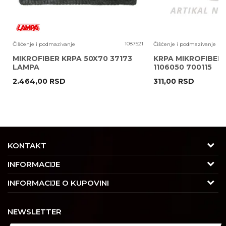
8
1087521
Čišćenje i podmazivanje
Čišćenje i podmazivanje
MIKROFIBER KRPA 50X70 37173
KRPA MIKROFIBER
LAMPA
1106050 700115
2.464,00
RSD
311,00
RSD
POŠALJI
KONTAKT
Adresa
INFORMACIJE
Trgovačka 7/2, Čukarica
O nama
INFORMACIJE O KUPOVINI
11030 Beograd, Srbija
Karijera
Uslovi korišćenja i prodaje
Kontakt
NEWSLETTER
Saradnja
Izjava o privatnosti i sigurnosti podataka
Tel : 011/4427900