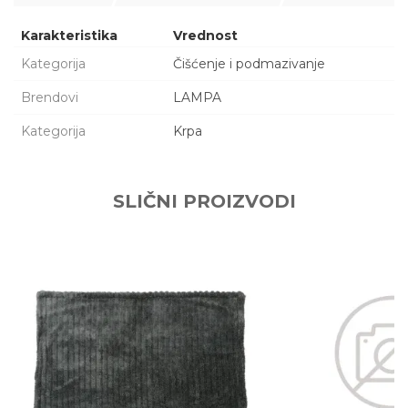
Karakteristika
Vrednost
Kategorija
Čišćenje i podmazivanje
Brendovi
LAMPA
Kategorija
Krpa
Ime/Nadimak
SLIČNI PROIZVODI
Email adresa
Poruka