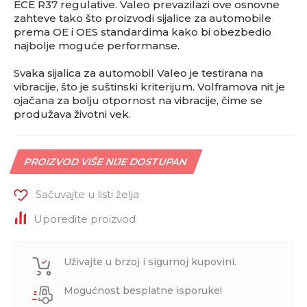
ECE R37 regulative. Valeo prevazilazi ove osnovne
zahteve tako što proizvodi sijalice za automobile
prema OE i OES standardima kako bi obezbedio
najbolje moguće performanse.
Svaka sijalica za automobil Valeo je testirana na
vibracije, što je suštinski kriterijum. Volframova nit je
ojačana za bolju otpornost na vibracije, čime se
produžava životni vek.
PROIZVOD VIŠE NIJE DOSTUPAN
Sačuvajte u listi želja
Uporedite proizvod
Uživajte u brzoj i sigurnoj kupovini.
Mogućnost besplatne isporuke!