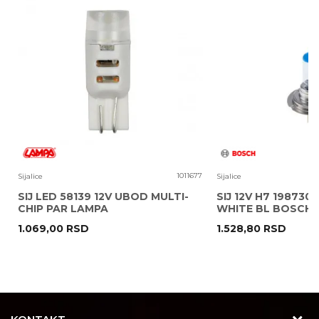
Uvoznik:
KIT COMMERCE D.O.O.
EAN kod:
99M881
Prava
Zagarantovana sva prava kupaca po osnovu zak
potrošača:
potrošača
Poruka
7
1011677
Sijalice
Sijalice
SIJ LED 58139 12V UBOD MULTI-
SIJ 12V H7 1987301
CHIP PAR LAMPA
WHITE BL BOSCH
1.069,00
RSD
1.528,80
RSD
POŠALJI