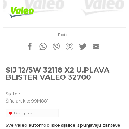
porudžbine
011 4427900
Radno vreme
Radnim danom: 08-16h
Subotom: 08-14h
Nedeljom ne radimo
Podeli
Pišite nam
office@kitcommerce.rs
SIJ 12/5W 32118 X2 U.PLAVA
BLISTER VALEO 32700
Sijalice
Šifra artikla:
99M881
Dostupnost:
Sve Valeo automobilske sijalice ispunjavaju zahteve