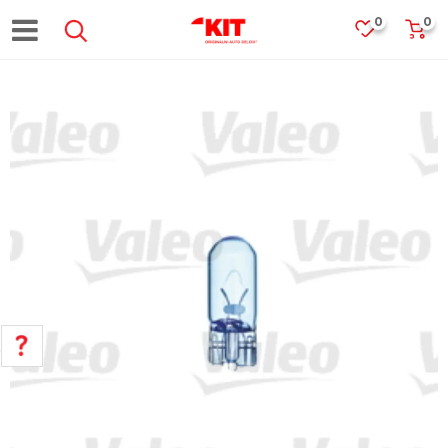
0
0
POMOĆ PRI KUPOVINI
Za više informacija, pomoć i