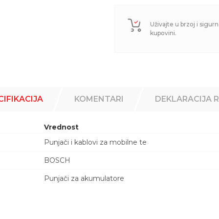
Uživajte u brzoj i sigurn
kupovini.
CIFIKACIJA
KOMENTARI
DEKLARACIJA 
Vrednost
Punjači i kablovi za mobilne te
BOSCH
Punjači za akumulatore
Email adresa
2V 3.5A 0189911010 ( ) BOSCH