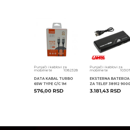
Zemlja
Srbija
porekla:
Proizvođač:
ROBERT BOSCH D
Poruka
Uvoznik:
KIT COMMERCE D.O
EAN kod:
4047026640403
Prava
Zagarantovana sva p
potrošača:
lovi za
Punjači i kablovi za
Punjači i kablovi za
1067874
mobilne te
1082328
mobilne te
10301
KUM
DATA KABAL TURBO
EKSTERNA BATERIJA
/12V 8A ( )
65W TYPE C/C 1M
ZA TELEF 38912 900
LDNIO
SA USB ULAZOM
5
RSD
576,00
RSD
3.181,43
RSD
POŠALJI