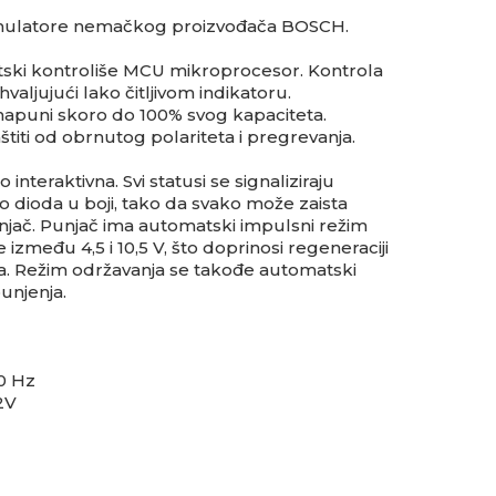
kumulatore nemačkog proizvođača BOSCH.
ki kontroliše MCU mikroprocesor. Kontrola
hvaljujući lako čitljivom indikatoru.
napuni skoro do 100% svog kapaciteta.
štiti od obrnutog polariteta i pregrevanja.
nteraktivna. Svi statusi se signaliziraju
 dioda u boji, tako da svako može zaista
punjač. Punjač ima automatski impulsni režim
 između 4,5 i 10,5 V, što doprinosi regeneraciji
ja. Režim održavanja se takođe automatski
unjenja.
0 Hz
2V