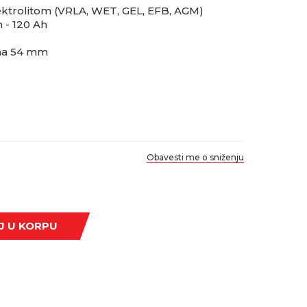
elektrolitom (VRLA, WET, GEL, EFB, AGM)
h - 120 Ah
sina 54 mm
Obavesti me o sniženju
J U KORPU