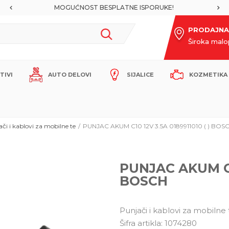
MOGUĆNOST BESPLATNE ISPORUKE!
PRODAJNA
Široka mal
ITIVI
AUTO DELOVI
SIJALICE
KOZMETIKA 
či i kablovi za mobilne te
PUNJAC AKUM C10 12V 3.5A 0189911010 ( ) BOS
PUNJAC AKUM C10
BOSCH
Punjači i kablovi za mobilne 
Šifra artikla:
1074280