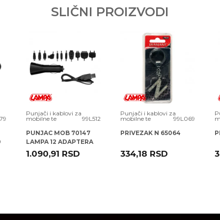
SLIČNI PROIZVODI
OO
.O.
rava kupaca po osnovu zakona o zaštiti potrošača
Punjači i kablovi za
Punjači i kablovi za
P
79
mobilne te
99L512
mobilne te
99L069
m
PUNJAC MOB 70147
PRIVEZAK N 65064
P
0
LAMPA 12 ADAPTERA
1.090,91
RSD
334,18
RSD
3