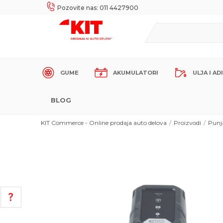
UKE!
SIGURNO PLAĆANJE PLATNIM KARTICAMA!
Pozovite nas: 011 4427900
GUME
AKUMULATORI
ULJA I AD
BLOG
KIT Commerce - Online prodaja auto delova
Proizvodi
Punja
POMOĆ PRI KUPOVINI