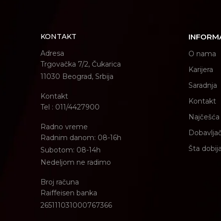
KONTAKT
INFORM
Adresa
O nama
Trgovačka 7/2, Čukarica
Karijera
11030 Beograd, Srbija
Saradnja
Kontakt
Kontakt
Tel : 011/4427900
Najčešća 
Radno vreme
Dobavljač
Radnim danom: 08-16h
Šta dobij
Subotom: 08-14h
Nedeljom ne radimo
Broj računa
Raiffeisen banka
265111031000767366