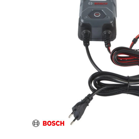
Za više informacija, pomoć i
porudžbine
011 4427900
Radno vreme
Radnim danom: 08-16h
Subotom: 08-14h
Nedeljom ne radimo
Pišite nam
office@kitcommerce.rs