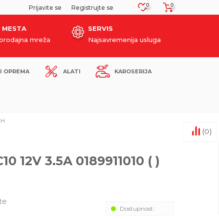
0
0
SIGURNO PLAĆANJE PLATNIM KARTICAMA!
Prijavite se
Registrujte se
 MESTA
SERVIS
oprodajna mreža
Najsavremenija usluga
I OPREMA
ALATI
KAROSERIJA
CH
(
0
)
 12V 3.5A 0189911010 ( )
te
Dostupnost: