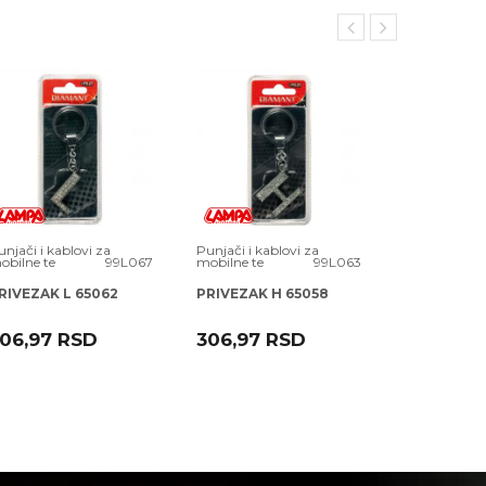
unjači i kablovi za
Punjači i kablovi za
Punjači i kab
obilne te
99L067
mobilne te
99L063
mobilne te
RIVEZAK L 65062
PRIVEZAK H 65058
PRIVEZAK B
06,97
RSD
306,97
RSD
417,71
R