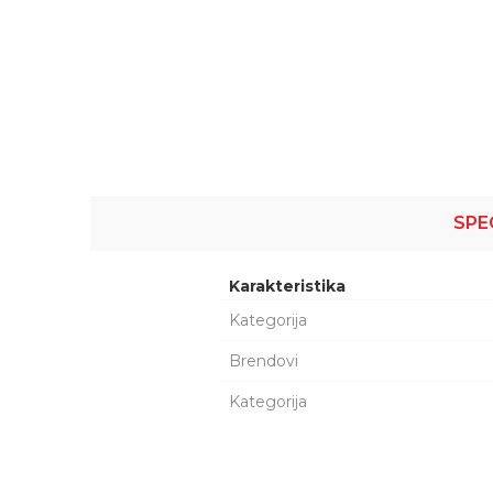
SPE
Karakteristika
Kategorija
Brendovi
Kategorija
Šifra proizvoda:
1074280
Ime/Nadimak
Naziv:
PUNJAC AKUM C10 1
Kataloški broj:
189911010