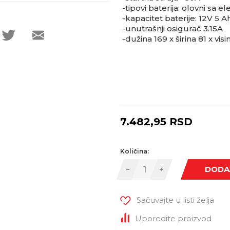
-tipovi baterija: olovni sa 
-kapacitet baterije: 12V 5 A
-unutrašnji osigurač 3.15A
-dužina 169 x širina 81 x vi
7.482,95
RSD
Količina:
DODA
Sačuvajte u listi želja
Uporedite proizvod