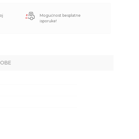
oj
Mogućnost besplatne
isporuke!
ROBE