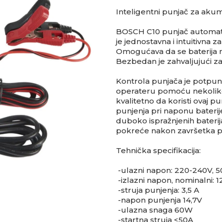
Inteligentni punjač za a
BOSCH C10 punjač automats
je jednostavna i intuitivna za
Omogućava da se baterija 
Bezbedan je zahvaljujući za
Kontrola punjača je potpuno i
operateru pomoću nekoliko
kvalitetno da koristi ovaj 
punjenja pri naponu baterije
duboko ispražnjenih bateri
pokreće nakon završetka p
Tehnička specifikacija:
-ulazni napon: 220-240V, 5
-izlazni napon, nominalni: 1
-struja punjenja: 3,5 A
-napon punjenja 14,7V
-ulazna snaga 60W
-startna struja <50A