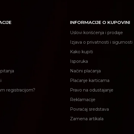
ACIJE
INFORMACIJE O KUPOVINI
Uslovi korišćenja i prodaje
Izjava o privatnosti i sigurnost
Kako kupiti
Isporuka
pitanja
Načini plaćanja
i
Plaćanje karticama
am registracijom?
Pravo na odustajanje
Reklamacije
Povraćaj sredstava
Zamena artikala