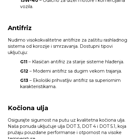
15W-40
– Odlično za dizel motore i komercijalna
vozila.
Antifriz
Nudimo visokokvalitetne antifrize za zaštitu rashladnog
sistema od korozije i smrzavanja. Dostupni tipovi
uključuju:
G11
– Klasičan antifriz za starije sisteme hlađenja.
G12
– Moderni antifriz sa dugim vekom trajanja.
G13
– Ekološki prihvatljiv antifriz sa superiornim
karakteristikama.
Kočiona ulja
Osigurajte sigurnost na putu uz kvalitetna kočiona ulja.
Naša ponuda uključuje ulja DOT 3, DOT 4 i DOT 5.1, koja
pružaju pouzdane performanse i otpornost na visoke
temperature.