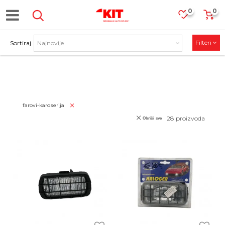
0
0
Filteri
Sortiraj
PROIZVODI
farovi-karoserija
28
proizvoda
Obriši sve