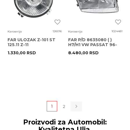
126016
1024481
Karoserija
Karoserija
FAR ULOZAK Z-101 ST
FAR P/D 8635080 ( )
125.11 Z-11
H7/H1 VW PASSAT 96-
1.330,00
RSD
8.480,00
RSD
1
2
Proizvodi za Automobil:
Kvalitetna Ulja,