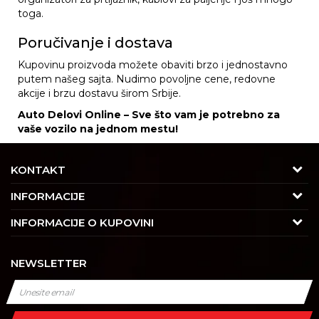
toga.
Poručivanje i dostava
Kupovinu proizvoda možete obaviti brzo i jednostavno
putem našeg sajta. Nudimo povoljne cene, redovne
akcije i brzu dostavu širom Srbije.
Auto Delovi Online – Sve što vam je potrebno za
vaše vozilo na jednom mestu!
KONTAKT
Adresa
INFORMACIJE
Trgovačka 7/2, Čukarica
O nama
INFORMACIJE O KUPOVINI
11030 Beograd, Srbija
Karijera
Uslovi korišćenja i prodaje
Kontakt
NEWSLETTER
Saradnja
Izjava o privatnosti i sigurnosti podataka
Tel : 011/4427900
Kontakt
Kako kupiti
Radno vreme
Najčešća pitanja
Isporuka
Radnim danom: 08-16h