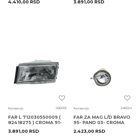
4.410,00
RSD
3.891,00
RSD
266005
246024
Karoserija
Karoserija
FAR L 712030550009 (
FAR ZA MAG L/D BRAVO
82418275 ) CROMA 91-
95- PAND 03- CROMA
97 MM
05-10 BRAVO
3.891,00
RSD
2.423,00
RSD