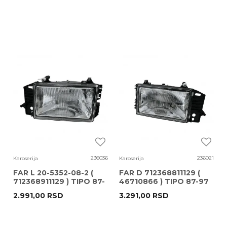
236036
236021
Karoserija
Karoserija
FAR L 20-5352-08-2 (
FAR D 712368811129 (
712368911129 ) TIPO 87-
46710866 ) TIPO 87-97
97 TYC
MAGNETI MARELLI
2.991,00
RSD
3.291,00
RSD