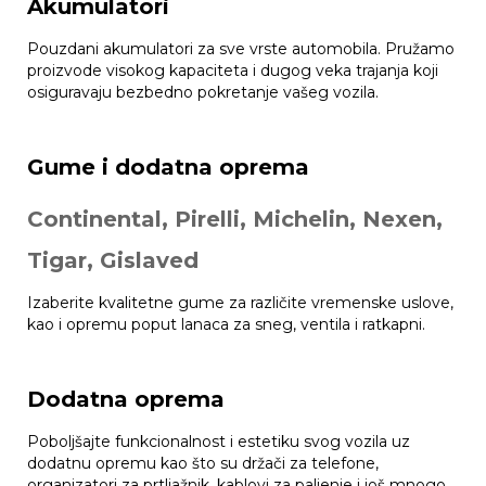
Akumulatori
Pouzdani akumulatori za sve vrste automobila. Pružamo
proizvode visokog kapaciteta i dugog veka trajanja koji
osiguravaju bezbedno pokretanje vašeg vozila.
Gume i dodatna oprema
Continental, Pirelli, Michelin, Nexen,
Tigar, Gislaved
Izaberite kvalitetne gume za različite vremenske uslove,
kao i opremu poput lanaca za sneg, ventila i ratkapni.
Dodatna oprema
Poboljšajte funkcionalnost i estetiku svog vozila uz
dodatnu opremu kao što su držači za telefone,
organizatori za prtljažnik, kablovi za paljenje i još mnogo