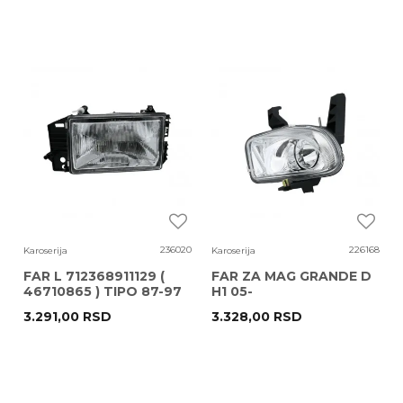
236020
226168
Karoserija
Karoserija
FAR L 712368911129 (
FAR ZA MAG GRANDE D
46710865 ) TIPO 87-97
H1 05-
MAGNETI MARELLI
3.291,00
RSD
3.328,00
RSD