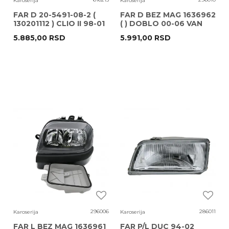
Karoserija
Karoserija
FAR D 20-5491-08-2 (
FAR D BEZ MAG 1636962
130201112 ) CLIO II 98-01
( ) DOBLO 00-06 VAN
TYC
WEZEL
5.885,00
RSD
5.991,00
RSD
296006
286011
Karoserija
Karoserija
FAR L BEZ MAG 1636961
FAR P/L DUC 94-02