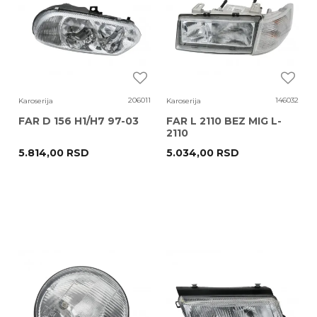
206011
146032
Karoserija
Karoserija
FAR D 156 H1/H7 97-03
FAR L 2110 BEZ MIG L-
2110
5.814,00
RSD
5.034,00
RSD