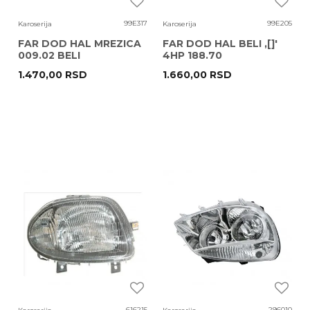
99E317
99E205
Karoserija
Karoserija
FAR DOD HAL MREZICA
FAR DOD HAL BELI ,[]'
009.02 BELI
4HP 188.70
1.470,00
RSD
1.660,00
RSD
616215
296010