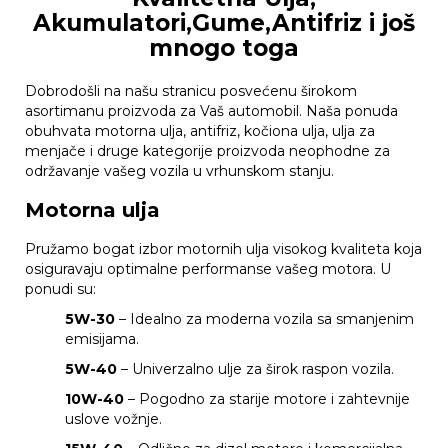
Akumulatori,Gume,Antifriz i još
mnogo toga
Dobrodošli na našu stranicu posvećenu širokom
asortimanu proizvoda za Vaš automobil. Naša ponuda
obuhvata motorna ulja, antifriz, kočiona ulja, ulja za
menjače i druge kategorije proizvoda neophodne za
održavanje vašeg vozila u vrhunskom stanju.
Motorna ulja
Pružamo bogat izbor motornih ulja visokog kvaliteta koja
osiguravaju optimalne performanse vašeg motora. U
ponudi su:
5W-30
– Idealno za moderna vozila sa smanjenim
emisijama.
5W-40
– Univerzalno ulje za širok raspon vozila.
10W-40
– Pogodno za starije motore i zahtevnije
uslove vožnje.