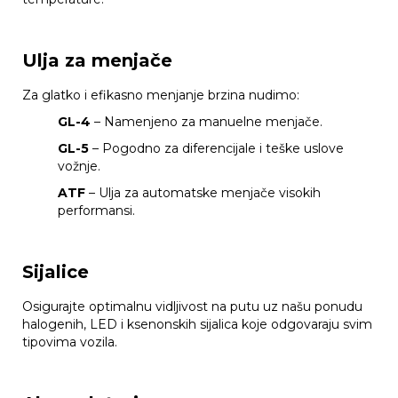
Ulja za menjače
Za glatko i efikasno menjanje brzina nudimo:
GL-4
– Namenjeno za manuelne menjače.
GL-5
– Pogodno za diferencijale i teške uslove
vožnje.
ATF
– Ulja za automatske menjače visokih
performansi.
Sijalice
Osigurajte optimalnu vidljivost na putu uz našu ponudu
halogenih, LED i ksenonskih sijalica koje odgovaraju svim
tipovima vozila.