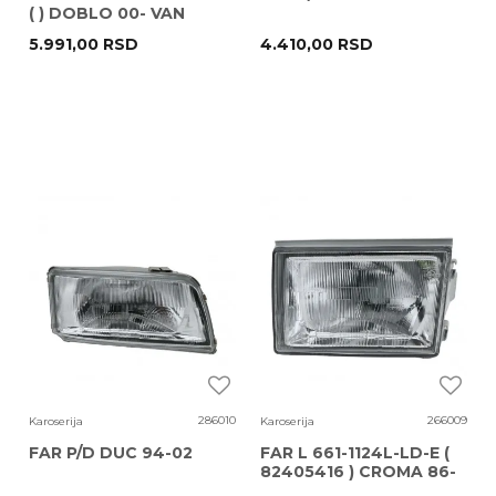
( ) DOBLO 00- VAN
WEZEL
5.991,00
RSD
4.410,00
RSD
286010
266009
Karoserija
Karoserija
FAR P/D DUC 94-02
FAR L 661-1124L-LD-E (
82405416 ) CROMA 86-
91