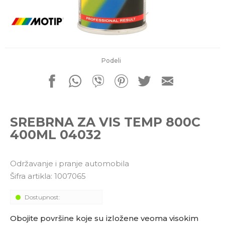
porudžbine
011 4427900
Radno vreme
Radnim danom: 08-16h
Subotom: 08-14h
Nedeljom ne radimo
Podeli
Pišite nam
office@kitcommerce.rs
SREBRNA ZA VIS TEMP 800C
400ML 04032
Održavanje i pranje automobila
Šifra artikla:
1007065
Dostupnost:
Obojite površine koje su izložene veoma visokim