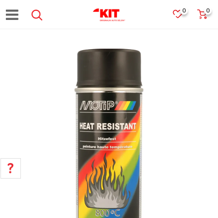
0
0
POMOĆ PRI KUPOVINI
Za više informacija, pomoć i