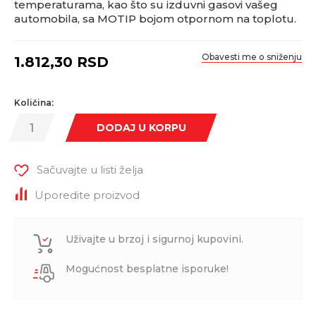
temperaturama, kao što su izduvni gasovi vašeg
automobila, sa MOTIP bojom otpornom na toplotu.
Obavesti me o sniženju
1.812,30
RSD
Količina:
DODAJ U KORPU
Sačuvajte u listi želja
Uporedite proizvod
Uživajte u brzoj i sigurnoj kupovini.
Mogućnost besplatne isporuke!