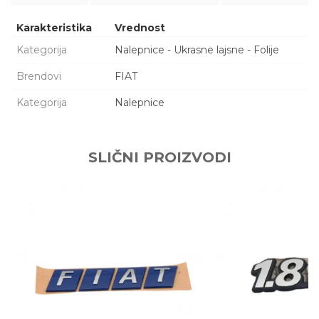
Karakteristika
Vrednost
Kategorija
Nalepnice - Ukrasne lajsne - Folije
Brendovi
FIAT
Kategorija
Nalepnice
Ime/Nadimak
SLIČNI PROIZVODI
Email adresa
Poruka