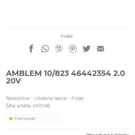
porudžbine
011 4427900
Radno vreme
Radnim danom: 08-16h
Subotom: 08-14h
Nedeljom ne radimo
Podeli
Pišite nam
office@kitcommerce.rs
AMBLEM 10/823 46442354 2.0
20V
Nalepnice - Ukrasne lajsne - Folije
Šifra artikla:
247048
Dostupnost: