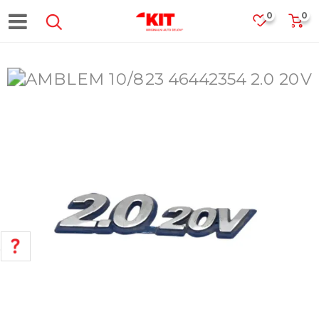
0
0
POMOĆ PRI KUPOVINI
Za više informacija, pomoć i