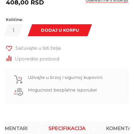
Obavesti me o sniženju
408,00
RSD
Količina:
DODAJ U KORPU
Sačuvajte u listi želja
Uporedite proizvod
Uživajte u brzoj i sigurnoj kupovini.
Mogućnost besplatne isporuke!
KOMENTARI
SPECIFIKACIJA
KOMENTAR