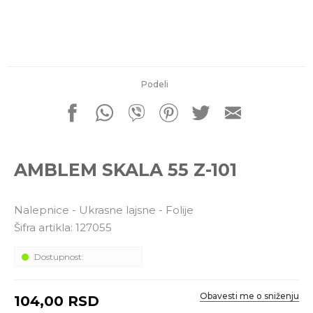
porudžbine
011 4427900
Radno vreme
Radnim danom: 08-16h
Subotom: 08-14h
Nedeljom ne radimo
Podeli
Pišite nam
office@kitcommerce.rs
AMBLEM SKALA 55 Z-101
Nalepnice - Ukrasne lajsne - Folije
Šifra artikla:
127055
Dostupnost:
Obavesti me o sniženju
104,00
RSD