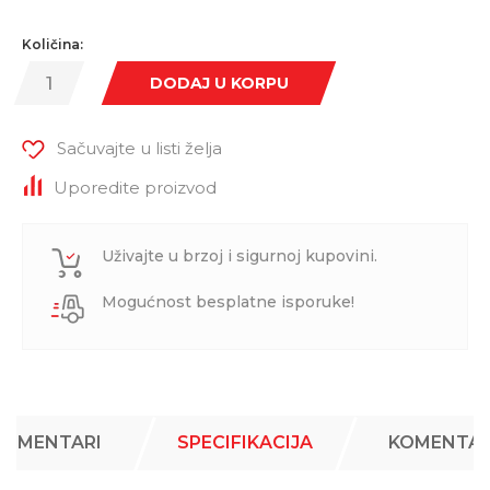
Količina:
DODAJ U KORPU
Sačuvajte u listi želja
Uporedite proizvod
Uživajte u brzoj i sigurnoj kupovini.
Mogućnost besplatne isporuke!
KOMENTARI
SPECIFIKACIJA
KOMENTAR