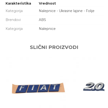
Karakteristika
Vrednost
Kategorija
Nalepnice - Ukrasne lajsne - Folije
Brendovi
ABS
Kategorija
Nalepnice
Ime/Nadimak
SLIČNI PROIZVODI
Email adresa
Poruka