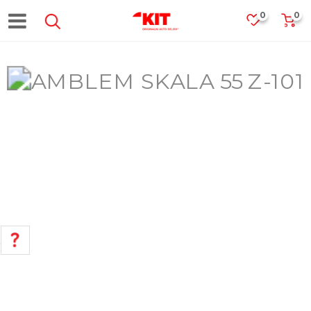
0
0
POMOĆ PRI KUPOVINI
Za više informacija, pomoć i