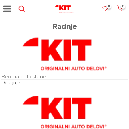
0
0
Radnje
Beograd - Leštane
Detaljnije