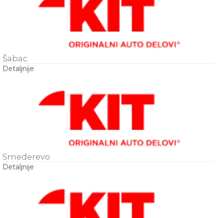
Šabac
Detaljnije
Smederevo
Detaljnije