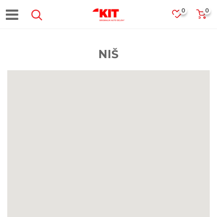
0
0
NIŠ