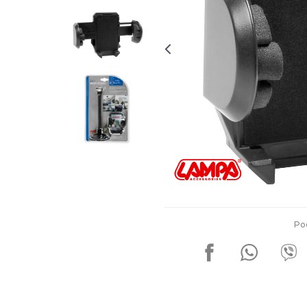
Za više informacija, pomoć i
porudžbine
011 4427900
Radno vreme
Radnim danom: 08-16h
Subotom: 08-14h
Nedeljom ne radimo
Pišite nam
office@kitcommerce.rs
Po