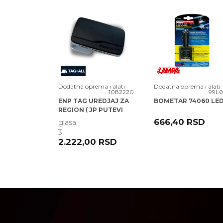
EAN kod:
Poruka
800069272458
Zagarantovana s
Prava potrošača:
potrošača
ma i alati
Dodatna oprema i alati
Dodatna oprema i alati
1087534
1082220
99L6
TELEFON
ENP TAG UREDJAJ ZA
BOMETAR 74060 LE
91802
REGION ( JP PUTEVI
SRBIJE )
0
RSD
666,40
RSD
glasa
3
POŠALJI
2.222,00
RSD