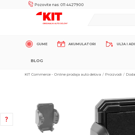
UKE!
SIGURNO PLAĆANJE PLATNIM KARTICAMA!
Pozovite nas: 011 4427900
GUME
AKUMULATORI
ULJA I AD
BLOG
KIT Commerce - Online prodaja auto delova
Proizvodi
Doda
POMOĆ PRI KUPOVINI