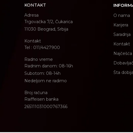
KONTAKT
INFORM
Adresa
O nama
Trgovačka 7/2, Čukarica
Karijera
11030 Beograd, Srbija
Saradnja
Kontakt
Kontakt
Tel : 011/4427900
Najčešća 
Radno vreme
Dobavljač
Radnim danom: 08-16h
Šta dobij
Subotom: 08-14h
Nedeljom ne radimo
Broj računa
Raiffeisen banka
265111031000767366