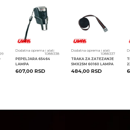
3
va prava kupaca po osnovu zakona o zaštiti
Dodatna oprema i alati
Dodatna oprema i alati
D
99
1088338
1088337
D
PEPELJARA 65464
TRAKA ZA ZATEZANJE
T
LAMPA
5MX25M 60160 LAMPA
2
L
607,00
RSD
484,00
RSD
6