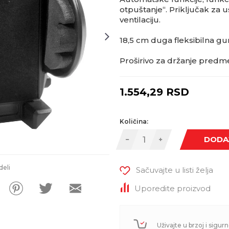
otpuštanje“. Priključak za us
ventilaciju.
18,5 cm duga fleksibilna gu
Proširivo za držanje predm
1.554,29
RSD
Količina:
DODA
deli
Sačuvajte u listi želja
Uporedite proizvod
Uživajte u brzoj i sigurn