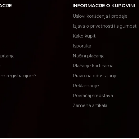
ACIJE
INFORMACIJE O KUPOVINI
Uslovi korišćenja i prodaje
Izjava o privatnosti i sigurnost
Kako kupiti
Isporuka
pitanja
Načini plaćanja
i
Plaćanje karticama
am registracijom?
Pravo na odustajanje
Reklamacije
Povraćaj sredstava
Zamena artikala