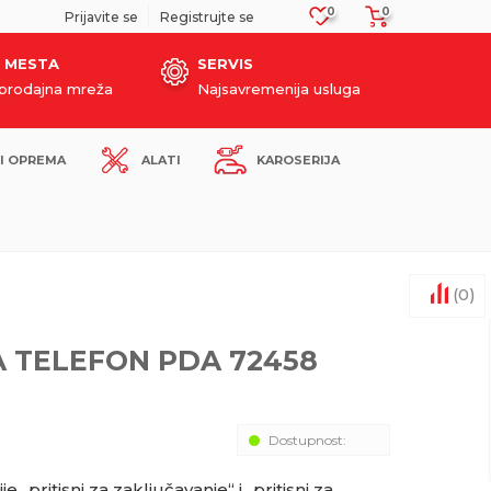
0
0
SIGURNO PLAĆANJE PLATNIM KARTICAMA!
Prijavite se
Registrujte se
 MESTA
SERVIS
oprodajna mreža
Najsavremenija usluga
I OPREMA
ALATI
KAROSERIJA
(
0
)
 TELEFON PDA 72458
Dostupnost:
 „pritisni za zaključavanje“ i „pritisni za