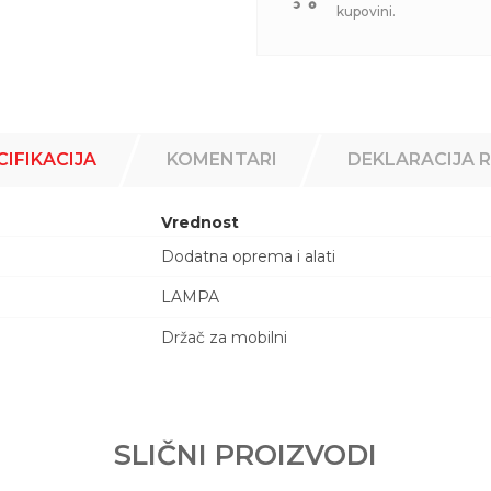
kupovini.
CIFIKACIJA
KOMENTARI
DEKLARACIJA 
Vrednost
Dodatna oprema i alati
LAMPA
Držač za mobilni
Email adresa
458
SLIČNI PROIZVODI
 D.O.O.