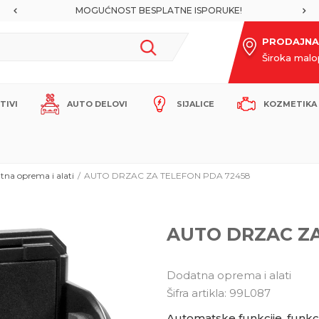
MOGUĆNOST BESPLATNE ISPORUKE!
PRODAJNA
Široka mal
ITIVI
AUTO DELOVI
SIJALICE
KOZMETIKA 
tna oprema i alati
AUTO DRZAC ZA TELEFON PDA 72458
AUTO DRZAC ZA
Dodatna oprema i alati
Šifra artikla:
99L087
Automatske funkcije, funkcije