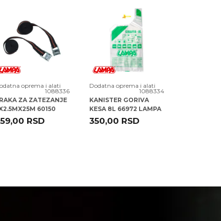
odatna oprema i alati
Dodatna oprema i alati
Dodatna opre
1088336
1088334
RAKA ZA ZATEZANJE
KANISTER GORIVA
KANISTER 
X2.5MX25M 60150
KESA 8L 66972 LAMPA
66970 LAM
AMPA
59,00
RSD
350,00
RSD
881,00