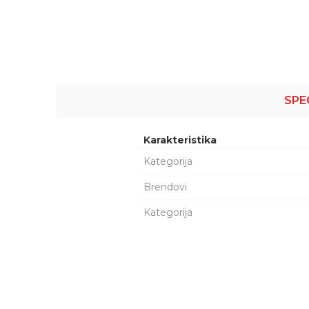
SPE
Karakteristika
Kategorija
Brendovi
Kategorija
Šifra proizvoda:
99L087
Ime/Nadimak
Naziv:
DRZAC PDA 72
Kataloški broj:
72458
Zemlja porekla:
Kina
Proizvođač:
LAMPA S.P.A.
Uvoznik:
KIT COMMERCE