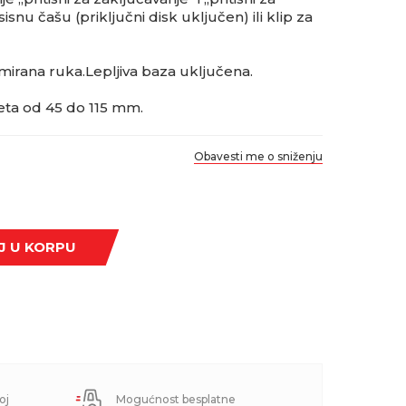
isnu čašu (priključni disk uključen) ili klip za
mirana ruka.Lepljiva baza uključena.
eta od 45 do 115 mm.
Obavesti me o sniženju
J U KORPU
oj
Mogućnost besplatne