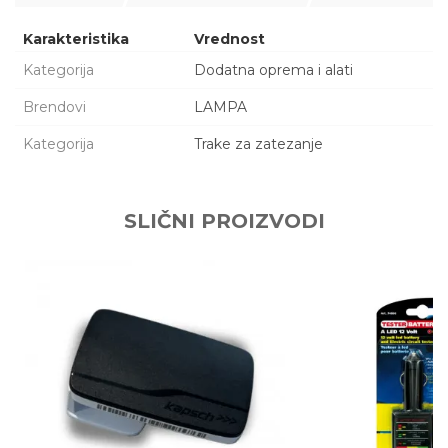
Karakteristika
Vrednost
Kategorija
Dodatna oprema i alati
Brendovi
LAMPA
Kategorija
Trake za zatezanje
Ime/Nadimak
SLIČNI PROIZVODI
Email adresa
Poruka