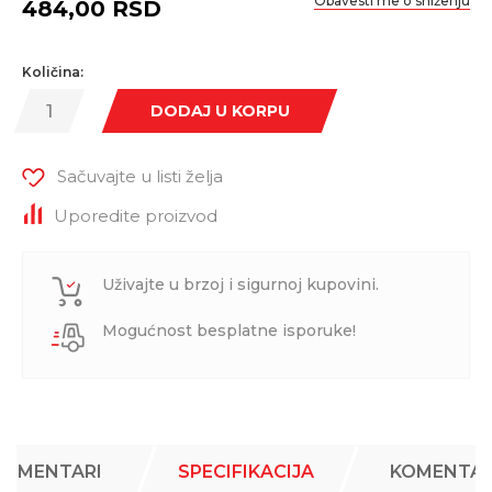
Obavesti me o sniženju
484,00
RSD
Količina:
DODAJ U KORPU
Sačuvajte u listi želja
Uporedite proizvod
Uživajte u brzoj i sigurnoj kupovini.
Mogućnost besplatne isporuke!
KOMENTARI
SPECIFIKACIJA
KOMENTAR