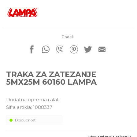
porudžbine
011 4427900
Radno vreme
Radnim danom: 08-16h
Subotom: 08-14h
Nedeljom ne radimo
Podeli
Pišite nam
office@kitcommerce.rs
TRAKA ZA ZATEZANJE
5MX25M 60160 LAMPA
Dodatna oprema i alati
Šifra artikla:
1088337
Dostupnost: