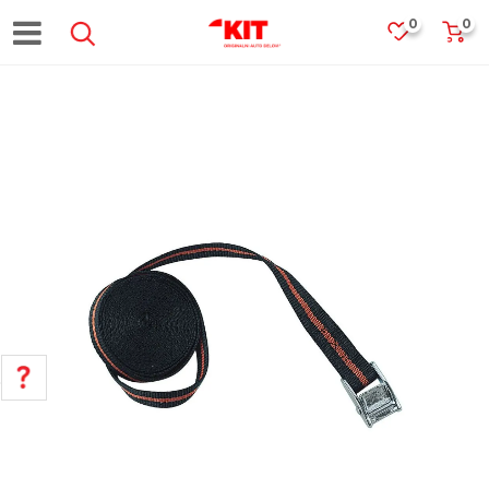
0
0
POMOĆ PRI KUPOVINI
Za više informacija, pomoć i