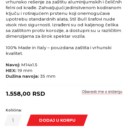
vrhunsko rešenje za zaštitu aluminijumskih i čeličnih
felni od krađe. Zahvaljujući jedinstvenom kodiranom
ključu i rotirajućem prstenu koji onemogućava
upotrebu standardnih alata, Stil Bull šrafovi nude
visok nivo sigurnosti. Izrađeni su od kaljenog čelika
sa zaštitom protiv korozije, a dostupni su u različitim
dimenzijama za širok spektar vozila.
100% Made in Italy – pouzdana zaštita i vrhunski
kvalitet.
Navoj:
M14x1.5
HEX:
19 mm
Dužina navoja:
35 mm
Obavesti me o sniženju
1.558,00
RSD
Količina:
DODAJ U KORPU