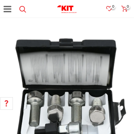
0
0
POMOĆ PRI KUPOVINI
Za više informacija, pomoć i