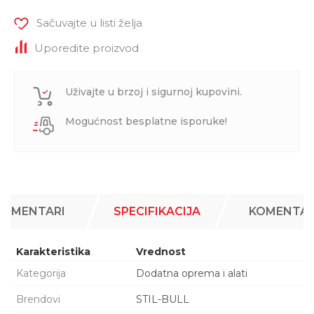
Sačuvajte u listi želja
Uporedite proizvod
Uživajte u brzoj i sigurnoj kupovini.
Mogućnost besplatne isporuke!
KOMENTARI
SPECIFIKACIJA
KOMENTAR
Karakteristika
Vrednost
Kategorija
Dodatna oprema i alati
Brendovi
STIL-BULL