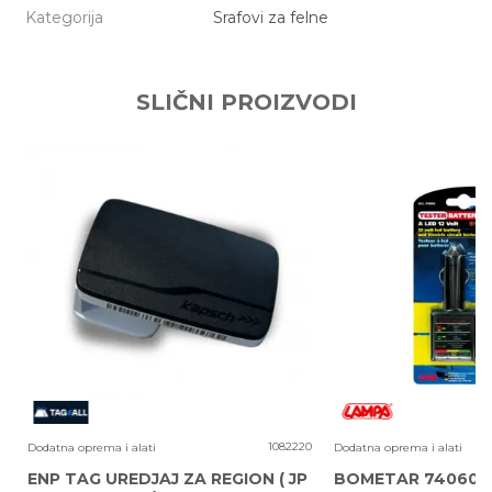
Kategorija
Srafovi za felne
Ime/Nadimak
SLIČNI PROIZVODI
Email adresa
Poruka
4
1082220
Dodatna oprema i alati
Dodatna oprema i alati
ENP TAG UREDJAJ ZA REGION ( JP
BOMETAR 74060 