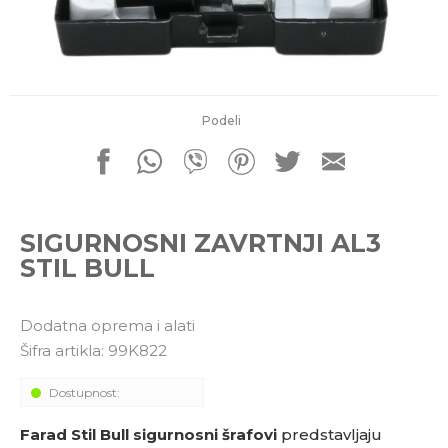
porudžbine
011 4427900
Radno vreme
Radnim danom: 08-16h
Subotom: 08-14h
Nedeljom ne radimo
Podeli
Pišite nam
office@kitcommerce.rs
SIGURNOSNI ZAVRTNJI AL3
STIL BULL
Dodatna oprema i alati
Šifra artikla:
99K822
Dostupnost:
Farad Stil Bull sigurnosni šrafovi
predstavljaju