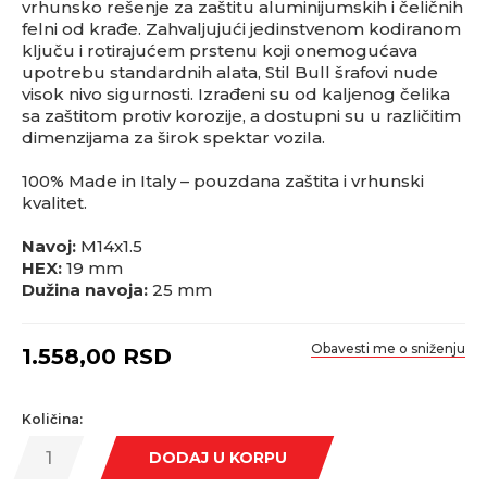
vrhunsko rešenje za zaštitu aluminijumskih i čeličnih
felni od krađe. Zahvaljujući jedinstvenom kodiranom
ključu i rotirajućem prstenu koji onemogućava
upotrebu standardnih alata, Stil Bull šrafovi nude
visok nivo sigurnosti. Izrađeni su od kaljenog čelika
sa zaštitom protiv korozije, a dostupni su u različitim
dimenzijama za širok spektar vozila.
100% Made in Italy – pouzdana zaštita i vrhunski
kvalitet.
Navoj:
M14x1.5
HEX:
19 mm
Dužina navoja:
25 mm
Obavesti me o sniženju
1.558,00
RSD
Količina:
DODAJ U KORPU