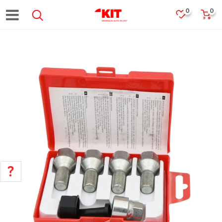
0
0
POMOĆ PRI KUPOVINI
Za više informacija, pomoć i