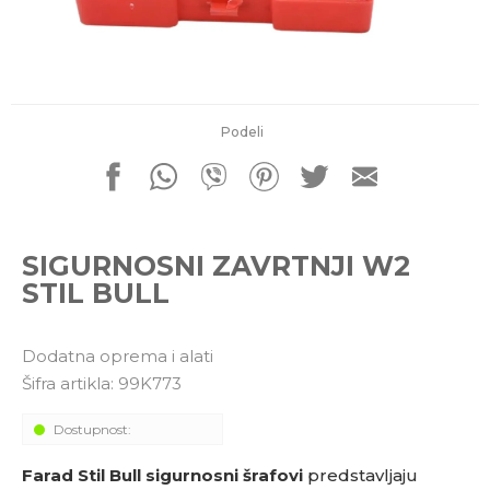
porudžbine
011 4427900
Radno vreme
Radnim danom: 08-16h
Subotom: 08-14h
Nedeljom ne radimo
Podeli
Pišite nam
office@kitcommerce.rs
SIGURNOSNI ZAVRTNJI W2
STIL BULL
Dodatna oprema i alati
Šifra artikla:
99K773
Dostupnost:
Farad Stil Bull sigurnosni šrafovi
predstavljaju