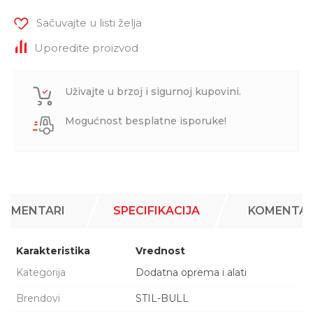
Sačuvajte u listi želja
Uporedite proizvod
Uživajte u brzoj i sigurnoj kupovini.
Mogućnost besplatne isporuke!
KOMENTARI
SPECIFIKACIJA
KOMENTAR
Karakteristika
Vrednost
Kategorija
Dodatna oprema i alati
Brendovi
STIL-BULL