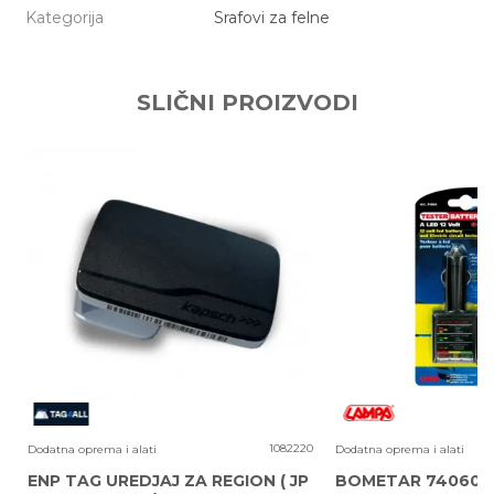
Kategorija
Srafovi za felne
Ime/Nadimak
SLIČNI PROIZVODI
Email adresa
Poruka
4
1082220
Dodatna oprema i alati
Dodatna oprema i alati
ENP TAG UREDJAJ ZA REGION ( JP
BOMETAR 74060 