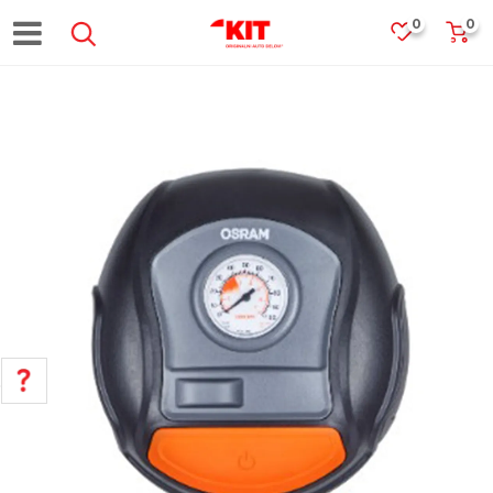
0
0
POMOĆ PRI KUPOVINI
Za više informacija, pomoć i