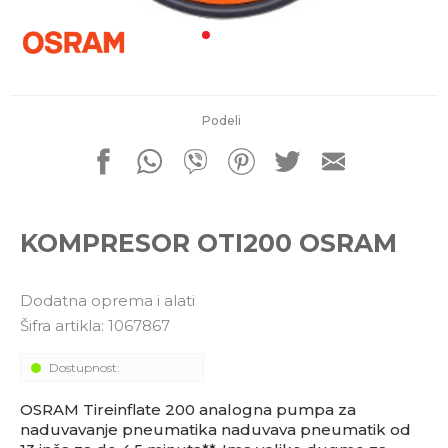
porudžbine
011 4427900
Radno vreme
Radnim danom: 08-16h
Subotom: 08-14h
Nedeljom ne radimo
Podeli
Pišite nam
office@kitcommerce.rs
KOMPRESOR OTI200 OSRAM
Dodatna oprema i alati
Šifra artikla:
1067867
Dostupnost:
OSRAM Tireinflate 200 analogna pumpa za
naduvavanje pneumatika naduvava pneumatik od