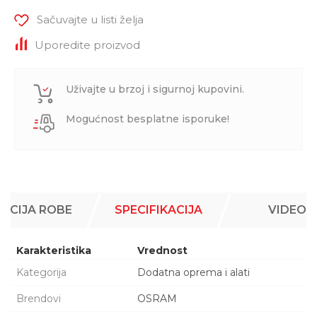
Sačuvajte u listi želja
Uporedite proizvod
Uživajte u brzoj i sigurnoj kupovini.
Mogućnost besplatne isporuke!
ACIJA ROBE
SPECIFIKACIJA
VIDEO
Karakteristika
Vrednost
Kategorija
Dodatna oprema i alati
Brendovi
OSRAM