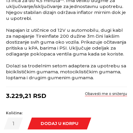
13 inča za do 4,5 minuta**. Ima veliko dugme za
uključivanje/isključivanje za jednostavnu upotrebu.
Njegov stabilan dizajn održava inflator mirnim dok je
u upotrebi.
Napajan iz utičnice od 12V u automobilu, dugi kabl
za napajanje Tireinflate 200 dužine 3m čini lakšim
dostizanje svih guma oko vozila. Prikazuje očitavanja
pritiska u kPA, barima i PSI. Uključuje odeljak za
odlaganje poklopaca ventila guma kada se koriste.
Dolazi sa trodelnim setom adaptera za upotrebu sa
biciklističkim gumama, motociklističkim gumama,
loptama i drugim gumenim gumama.
Obavesti me o sniženju
3.229,21
RSD
Količina:
DODAJ U KORPU