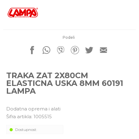
porudžbine
011 4427900
Radno vreme
Radnim danom: 08-16h
Subotom: 08-14h
Nedeljom ne radimo
Podeli
Pišite nam
office@kitcommerce.rs
TRAKA ZAT 2X80CM
ELASTICNA USKA 8MM 60191
LAMPA
Dodatna oprema i alati
Šifra artikla:
1005515
Dostupnost: