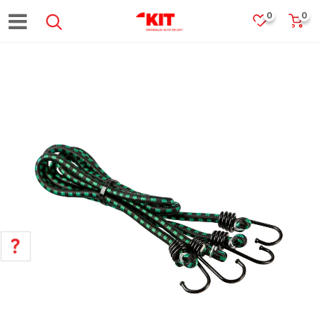
0
0
POMOĆ PRI KUPOVINI
Za više informacija, pomoć i