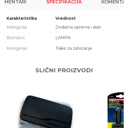
KOMENTARI
SPECIFIKACIJA
KOMENTAR
Karakteristika
Vrednost
Kategorija
Dodatna oprema i alati
Brendovi
LAMPA
Kategorija
Trake za zatezanje
Ime/Nadimak
SLIČNI PROIZVODI
Email adresa
Poruka