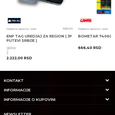
1
1082220
Dodatna oprema i alati
Dodatna oprema i alati
ENP TAG UREDJAJ ZA REGION ( JP
BOMETAR 74060 
PUTEVI SRBIJE )
glasa
666,40
RSD
POŠALJI
3
2.222,00
RSD
KONTAKT
Adresa
INFORMACIJE
Trgovačka 7/2, Čukarica
O nama
INFORMACIJE O KUPOVINI
11030 Beograd, Srbija
Karijera
Uslovi korišćenja i prodaje
Kontakt
NEWSLETTER