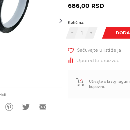
686,00
RSD
Količina:
DODA
Sačuvajte u listi želja
Uporedite proizvod
Uživajte u brzoj i sigurn
kupovini.
deli