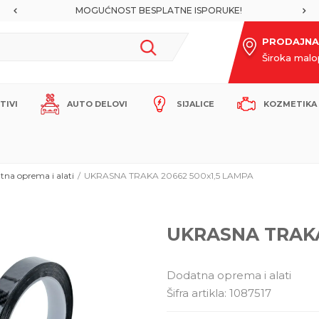
MOGUĆNOST BESPLATNE ISPORUKE!
PRODAJNA
Široka mal
ITIVI
AUTO DELOVI
SIJALICE
KOZMETIKA 
tna oprema i alati
UKRASNA TRAKA 20662 500x1,5 LAMPA
UKRASNA TRAKA
Dodatna oprema i alati
Šifra artikla:
1087517