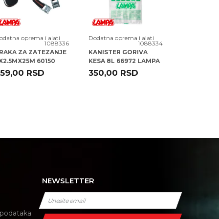
odatna oprema i alati
Dodatna oprema i alati
Dodatna opre
1088336
1088334
RAKA ZA ZATEZANJE
KANISTER GORIVA
KANISTER 
X2.5MX25M 60150
KESA 8L 66972 LAMPA
66970 LAM
AMPA
59,00
RSD
350,00
RSD
881,00
NEWSLETTER
i podataka