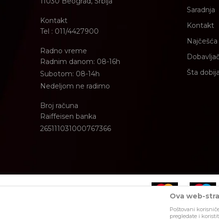
11030 Beograd, Srbija
Saradnja
Kontakt
Kontakt
Tel : 011/4427900
Najčešća 
Radno vreme
Dobavljač
Radnim danom: 08-16h
Šta dobij
Subotom: 08-14h
Nedeljom ne radimo
Broj računa
Raiffeisen banka
265111031000767366
Ova web-stran
Poštovani korisniče
Nastojimo da budemo što precizniji u opisu proizvoda, prikazu s
pregledate i korist