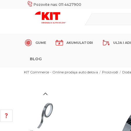
UKE!
SIGURNO PLAĆANJE PLATNIM KARTICAMA!
Pozovite nas: 011 4427900
GUME
AKUMULATORI
ULJA I AD
BLOG
KIT Commerce - Online prodaja auto delova
Proizvodi
Doda
POMOĆ PRI KUPOVINI