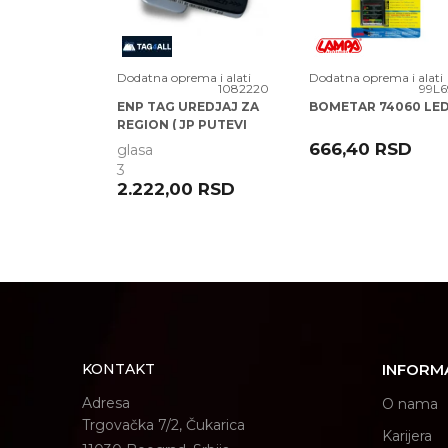
ma i alati
Dodatna oprema i alati
Dodatna oprema i alati
1087534
1082220
99L6
TELEFON
ENP TAG UREDJAJ ZA
BOMETAR 74060 LE
91802
REGION ( JP PUTEVI
SRBIJE )
0
RSD
666,40
RSD
glasa
3
POŠALJI
2.222,00
RSD
KONTAKT
INFORM
Adresa
O nama
Trgovačka 7/2, Čukarica
Karijera