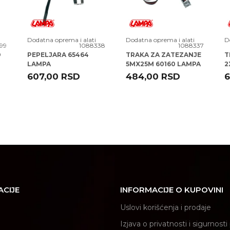
Dodatna oprema i alati
Dodatna oprema i alati
D
99
1088338
1088337
D
PEPELJARA 65464
TRAKA ZA ZATEZANJE
T
LAMPA
5MX25M 60160 LAMPA
2
L
607,00
RSD
484,00
RSD
6
ACIJE
INFORMACIJE O KUPOVINI
Uslovi korišćenja i prodaje
Izjava o privatnosti i sigurnost