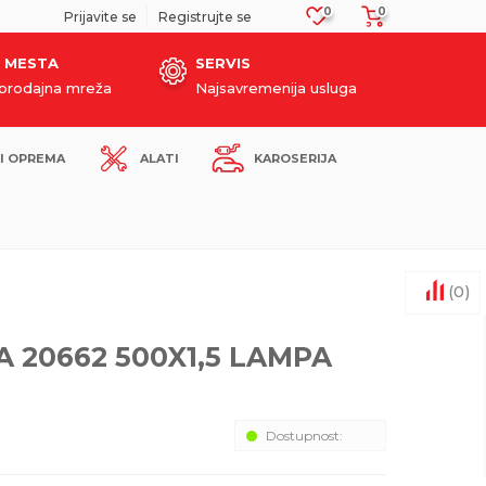
0
0
SIGURNO PLAĆANJE PLATNIM KARTICAMA!
Prijavite se
Registrujte se
 MESTA
SERVIS
oprodajna mreža
Najsavremenija usluga
I OPREMA
ALATI
KAROSERIJA
(
0
)
 20662 500X1,5 LAMPA
Dostupnost: