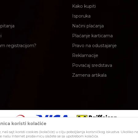
Kako kupiti
Isporuka
pitanja
Načini plaćanja
i
Plaćanje karticama
am registracijom?
Pravo na odustajanje
Reklamacije
Povraćaj sredstava
Zamena artikala
ica koristi kolačiće
, naš sajt koristi cookies (kolačiće) u cilju poboljšanja korisničkog iskustva. Ukoliko n
lika i samih cena, ali ne možemo garantovati da su sve informacije kompletne 
ite našu Internet prodavnicu slažete se sa upotrebom kolačića.