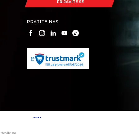
PRIJAVITE SE
PRATITE NAS
astavite da
i bez grešaka. Svi artikli prikazani na sajtu su deo naše ponude