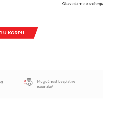
Obavesti me o sniženju
J U KORPU
oj
Mogućnost besplatne
isporuke!