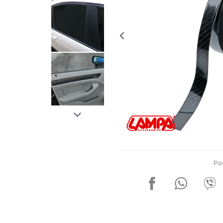
Za više informacija, pomoć i
porudžbine
011 4427900
Radno vreme
Radnim danom: 08-16h
Subotom: 08-14h
Nedeljom ne radimo
Pišite nam
office@kitcommerce.rs
Po