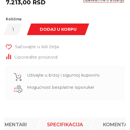
Obavesti me o sniženju
7.213,00
RSD
Količina:
DODAJ U KORPU
Sačuvajte u listi želja
Uporedite proizvod
Uživajte u brzoj i sigurnoj kupovini.
Mogućnost besplatne isporuke!
KOMENTARI
SPECIFIKACIJA
KOMENTAR