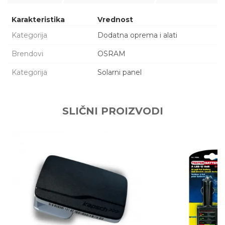
Karakteristika
Vrednost
Kategorija
Dodatna oprema i alati
Brendovi
OSRAM
Kategorija
Solarni panel
Ime/Nadimak
SLIČNI PROIZVODI
Email adresa
Poruka