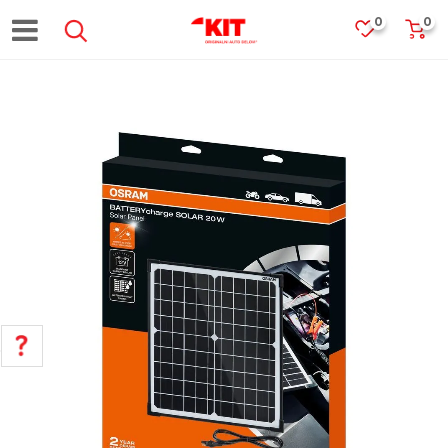
0
0
POMOĆ PRI KUPOVINI
Za više informacija, pomoć i