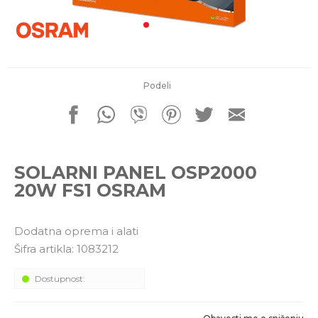
porudžbine
011 4427900
Radno vreme
Radnim danom: 08-16h
Subotom: 08-14h
Nedeljom ne radimo
Podeli
Pišite nam
office@kitcommerce.rs
SOLARNI PANEL OSP2000
20W FS1 OSRAM
Dodatna oprema i alati
Šifra artikla:
1083212
Dostupnost: