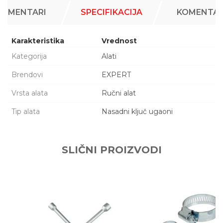
KOMENTARI
SPECIFIKACIJA
KOMENTAR
Karakteristika
Vrednost
Kategorija
Alati
Brendovi
EXPERT
Vrsta alata
Ručni alat
Tip alata
Nasadni ključ ugaoni
Ime/Nadimak
SLIČNI PROIZVODI
Email adresa
Poruka