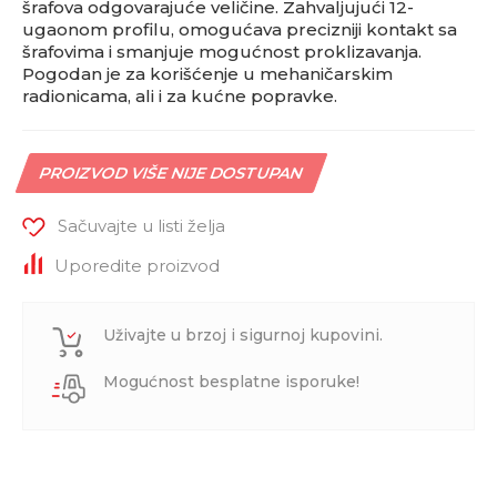
šrafova odgovarajuće veličine. Zahvaljujući 12-
ugaonom profilu, omogućava precizniji kontakt sa
šrafovima i smanjuje mogućnost proklizavanja.
Pogodan je za korišćenje u mehaničarskim
radionicama, ali i za kućne popravke.
PROIZVOD VIŠE NIJE DOSTUPAN
Sačuvajte u listi želja
Uporedite proizvod
Uživajte u brzoj i sigurnoj kupovini.
Mogućnost besplatne isporuke!