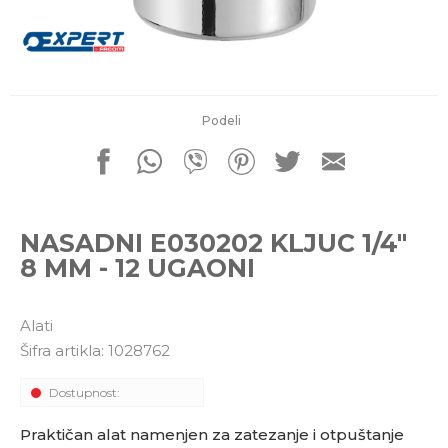
porudžbine
011 4427900
Radno vreme
Radnim danom: 08-16h
Subotom: 08-14h
Nedeljom ne radimo
Podeli
Pišite nam
office@kitcommerce.rs
NASADNI E030202 KLJUC 1/4"
8 MM - 12 UGAONI
Alati
Šifra artikla:
1028762
Dostupnost:
Praktičan alat namenjen za zatezanje i otpuštanje