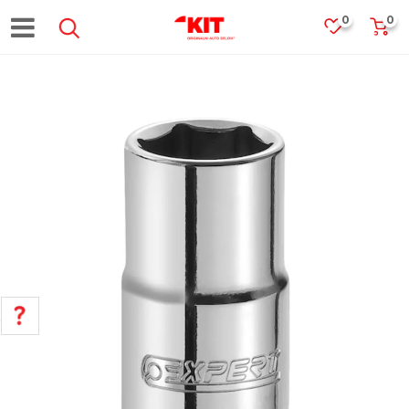
0
0
POMOĆ PRI KUPOVINI
Za više informacija, pomoć i