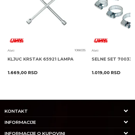
2
1088335
Alati
Alati
KLJUC KRSTAK 65921 LAMPA
SELNE SET 70033
1.669,00
RSD
1.019,00
RSD
POŠALJI
KONTAKT
Adresa
INFORMACIJE
Trgovačka 7/2, Čukarica
O nama
INFORMACIJE O KUPOVINI