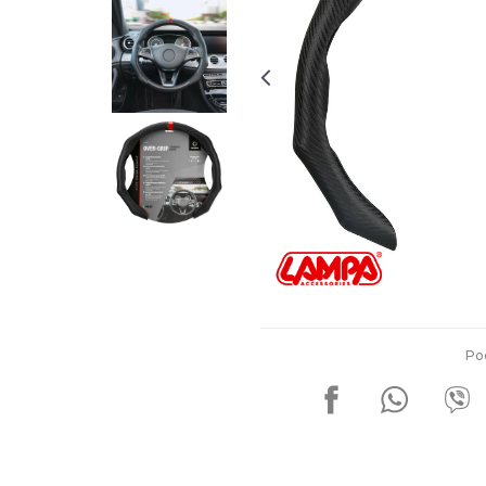
Za više informacija, pomoć i
porudžbine
011 4427900
Radno vreme
Radnim danom: 08-16h
Subotom: 08-14h
Nedeljom ne radimo
Pišite nam
office@kitcommerce.rs
Po