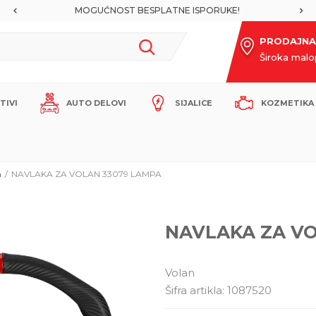
MOGUĆNOST BESPLATNE ISPORUKE!
PRODAJNA
Široka mal
ITIVI
AUTO DELOVI
SIJALICE
KOZMETIKA 
n
NAVLAKA ZA VOLAN 33079 LAMPA
NAVLAKA ZA VO
Volan
Šifra artikla:
1087520