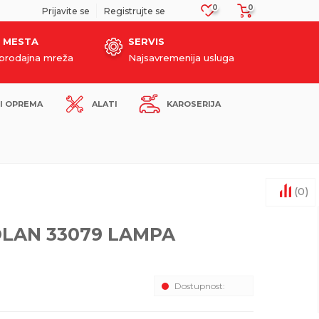
0
0
SIGURNO PLAĆANJE PLATNIM KARTICAMA!
Prijavite se
Registrujte se
 MESTA
SERVIS
oprodajna mreža
Najsavremenija usluga
I OPREMA
ALATI
KAROSERIJA
(
0
)
LAN 33079 LAMPA
Dostupnost: