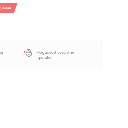
TUPAN
oj
Mogućnost besplatne
isporuke!