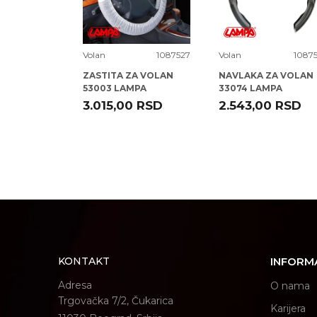
99L471
Volan
1087527
Volan
10875
KURO MALA
ZASTITA ZA VOLAN
NAVLAKA ZA VOLAN
112
53003 LAMPA
33074 LAMPA
RSD
3.015,00
RSD
2.543,00
RSD
POŠALJI
KONTAKT
INFORM
Adresa
O nama
Trgovačka 7/2, Čukarica
Karijera