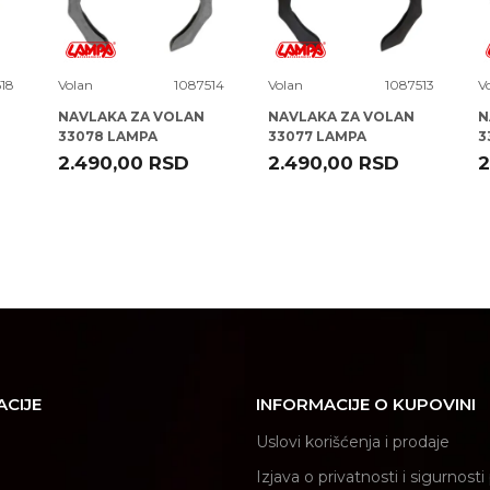
18
Volan
1087514
Volan
1087513
V
NAVLAKA ZA VOLAN
NAVLAKA ZA VOLAN
N
33078 LAMPA
33077 LAMPA
3
2.490,00
RSD
2.490,00
RSD
2
ACIJE
INFORMACIJE O KUPOVINI
Uslovi korišćenja i prodaje
Izjava o privatnosti i sigurnost