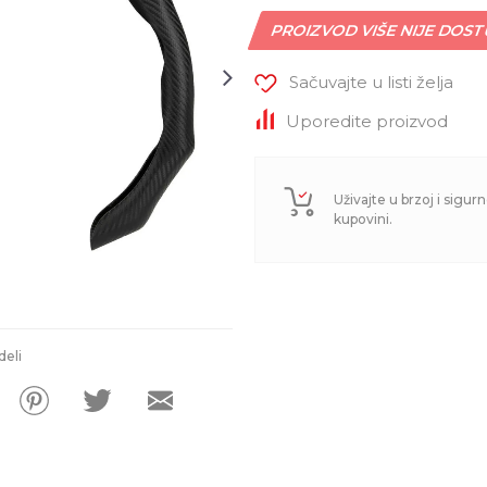
PROIZVOD VIŠE NIJE DOS
Sačuvajte u listi želja
Uporedite proizvod
Uživajte u brzoj i sigurn
kupovini.
deli