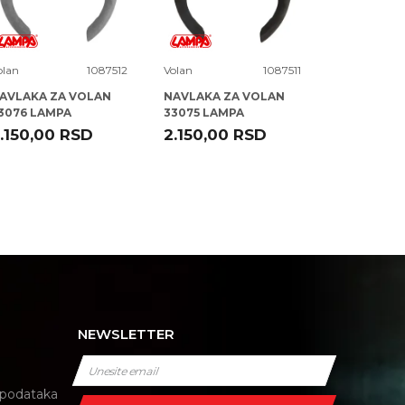
olan
1087512
Volan
1087511
Volan
AVLAKA ZA VOLAN
NAVLAKA ZA VOLAN
NAV VOL 3
3076 LAMPA
33075 LAMPA
CRVENA KO
CM
.150,00
RSD
2.150,00
RSD
2.286,74
NEWSLETTER
i podataka