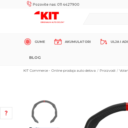
UKE!
SIGURNO PLAĆANJE PLATNIM KARTICAMA!
Pozovite nas: 011 4427900
GUME
AKUMULATORI
ULJA I AD
BLOG
KIT Commerce - Online prodaja auto delova
Proizvodi
Vola
POMOĆ PRI KUPOVINI